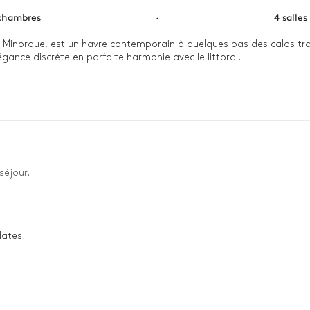
chambres
·
4 salles
de Minorque, est un havre contemporain à quelques pas des calas tranq
gance discrète en parfaite harmonie avec le littoral.

et la terrasse ombragée, où la piscine privée vous invite à des inst
s soirées se prolongent autour du barbecue ou dans le salon extérieu
séjour.
dates.