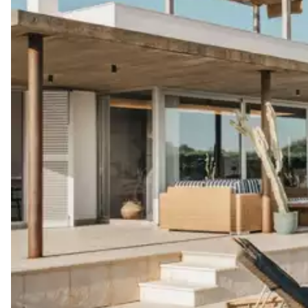
Les services proposés peuvent varier selon la saison, la destinatio
Table de ping pong
Hamac
Paddle board