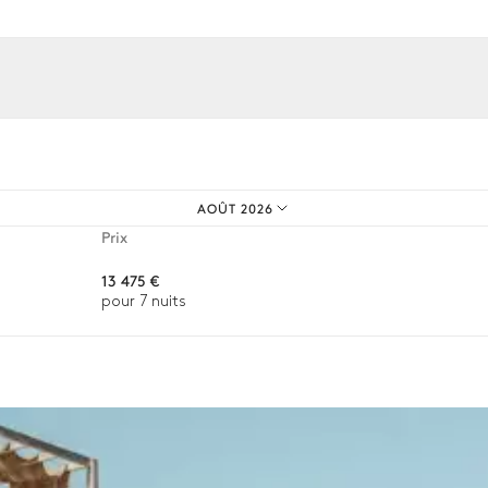
os expériences sur mesure.
Barbecue
Gaz
AOÛT 2026
Prix
13 475 €
pour 7 nuits