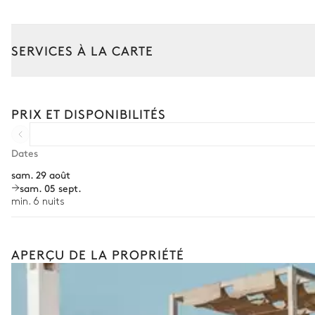
Terrasse couverte
SERVICES À LA CARTE
Vue sur le jardin
Composez votre séjour parmi l’ensemble de nos services et de n
Table
Transfert à l'arrivée et au départ
PRIX ET DISPONIBILITÉS
10 places
Courses livrées avant l'arrivée
Location de voiture
Rooftop
Dates
sam. 29 août
Chef à domicile
Vue sur la mer
sam. 05 sept.
Personnel de maison supplémentaire
min. 6 nuits
2
Canapés
Bien-être à domicile
Babysitter
APERÇU DE LA PROPRIÉTÉ
Jardin
Location de vélo
Avec pelouse
Location de bateau