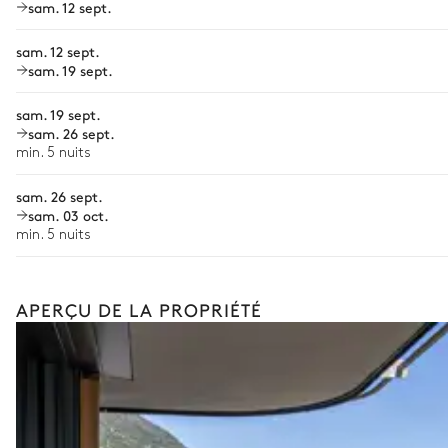
sam. 12 sept.
Personnel de maison supplémentaire
sam. 12 sept.
Bien-être à domicile
sam. 19 sept.
Babysitter
sam. 19 sept.
sam. 26 sept.
Location de vélo
min. 5 nuits
Location de bateau
sam. 26 sept.
Sports nautiques
sam. 03 oct.
min. 5 nuits
Visites guidées et excursions
Visites gastronomiques
Les services et expériences proposés peuvent varier selon la saiso
APERÇU DE LA PROPRIÉTÉ