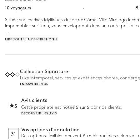
10 voyageurs
·
5
Située sur les rives idylliques du lac de Côme, Villa Miralago inc
imprenables sur l'eau, vous enveloppant dans un cadre paisible et n
Commencez votre journée en vous relaxant dans l'espace bien-être
LIRE TOUTE LA DESCRIPTION
une séance d'entraînement douce. L'après-midi, la piscine à débo
À la tombée de la nuit, retirez-vous dans les espaces intérieurs 
remplies de détente et de confort.
Collection Signature
Luxe intemporel, services et expériences phares, concierge
EN SAVOIR PLUS
Avis clients
5
5 sur 5
Cette propriété est notée
par nos clients.
DÉCOUVRIR LES AVIS
Vos options d'annulation
31
Des options flexibles peuvent être disponibles selon vos 