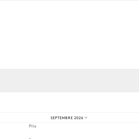
Jacuzzi
os expériences sur mesure.
SEPTEMBRE 2026
Prix
-