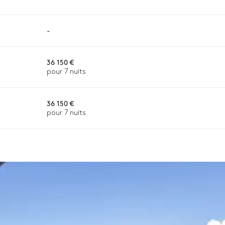
-
36 150 €
pour 7 nuits
36 150 €
pour 7 nuits
n, la destination ou la disponibilité. Notre conciergerie vous guidera