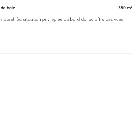
s de bain
·
350 m²
porel. Sa situation privilégiée au bord du lac offre des vues 
tendre, tandis que la salle de sport est l'endroit idéal pour 
ble où vous pourrez vous immerger dans un environnement serein. 
 chaleureuse et invitante, parfaite pour des soirées intimes 