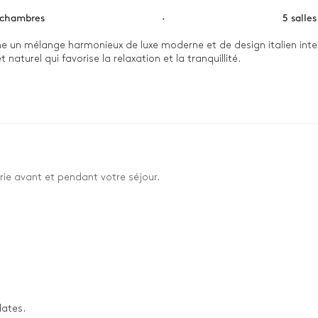
 chambres
·
5 salle
arne un mélange harmonieux de luxe moderne et de design italien intem
aturel qui favorise la relaxation et la tranquillité.

, où la chaleur apaisante du jacuzzi et du sauna vous aide à vous dé
rdement, qui offre une vue imprenable sur le lac, est un lieu paisi
accueillants, où la douce lumière de la cheminée crée une atmosphère
rie avant et pendant votre séjour.
dates.