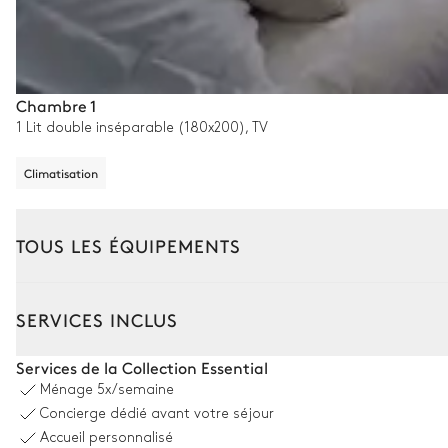
Chambre 1
1 Lit double inséparable (180x200), TV
Climatisation
TOUS LES ÉQUIPEMENTS
Extérieur
Intérieur
Appartement 1
Appartem
SERVICES INCLUS
Coin piscine
Services de la Collection Essential
Ménage
5x/semaine
Douche extérieure
Concierge dédié avant votre séjour
Piscine
Accueil personnalisé