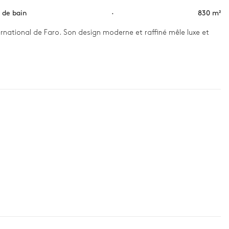
s de bain
·
830 m²
rnational de Faro. Son design moderne et raffiné mêle luxe et 
ez-vous près de la piscine à débordement qui se confond avec 
semblez-vous en famille pour admirer les panoramas spectaculaires 