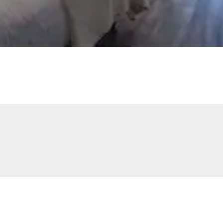
ent 2
14
Transats