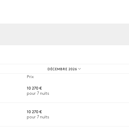
n
os expériences sur mesure.
Solarium
DÉCEMBRE 2026
Prix
10 270 €
pour 7 nuits
10 270 €
pour 7 nuits