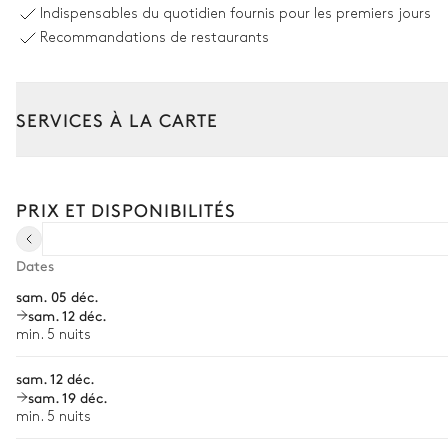
Chauffable · Au sel
Indispensables du quotidien fournis pour les premiers jours
Dimensions : L = 15m, l = 6,5m, profondeur = 0,8m / 1,8m
Recommandations de restaurants
Jardin
SERVICES À LA CARTE
Vue panoramique sur la mer
Arboré
Avec pelouse
Mediterranée
Composez votre séjour parmi l’ensemble de nos services et de n
Barbecue
Transfert à l'arrivée et au départ
Terrasse
PRIX ET DISPONIBILITÉS
Courses livrées avant l'arrivée
Fontaine
Location de voiture
Dates
sam. 05 déc.
Chef à domicile
sam. 12 déc.
Personnel de maison supplémentaire
min. 5 nuits
Bien-être à domicile
sam. 12 déc.
sam. 19 déc.
Babysitter
min. 5 nuits
Location de vélo