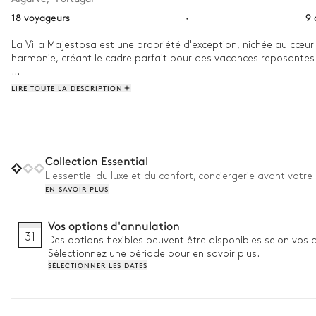
18 voyageurs
·
9 
La Villa Majestosa est une propriété d'exception, nichée au cœur 
harmonie, créant le cadre parfait pour des vacances reposantes o
Réveillez-vous et admirez la vue imprenable sur les collines de F
LIRE TOUTE LA DESCRIPTION
l’horizon. La journée peut se poursuivre avec un moment de relaxa
sous un ciel étoilé.
Collection Essential
L'essentiel du luxe et du confort, conciergerie avant votre 
EN SAVOIR PLUS
Vos options d'annulation
31
Des options flexibles peuvent être disponibles selon vos 
Sélectionnez une période pour en savoir plus.
SÉLECTIONNER LES DATES