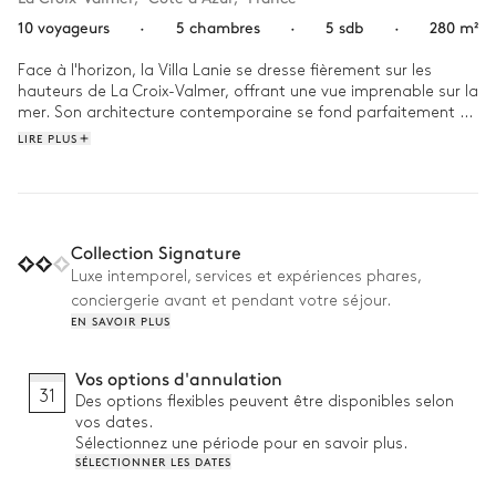
10 voyageurs
·
5 chambres
·
5 sdb
·
280 m²
Face à l'horizon, la Villa Lanie se dresse fièrement sur les 
hauteurs de La Croix-Valmer, offrant une vue imprenable sur la 
mer. Son architecture contemporaine se fond parfaitement 
dans le paysage, tandis que l'intérieur allie élégance moderne 
LIRE PLUS
et confort familial. 

Le matin, le tapis de yoga se déroule sur la terrasse, suivi 
d'une baignade rafraîchissante dans la piscine chauffée. Le 
petit-déjeuner se savoure dans le lounge extérieur, tandis que 
Collection Signature
les enfants s'aventurent dans le jardin. Les adultes se lancent 
Luxe intemporel, services et expériences phares,
dans une partie de tennis ou de pétanque. À la tombée du 
conciergerie avant et pendant votre séjour.
jour, les paddles glissent sur l’eau, et la plancha crépite sous 
EN SAVOIR PLUS
un ciel d'or.
Vos options d'annulation
31
Des options flexibles peuvent être disponibles selon
vos dates.
Sélectionnez une période pour en savoir plus.
SÉLECTIONNER LES DATES