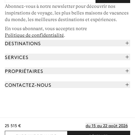
Abonnez-vous à notre newsletter pour découvrir nos
inspirations de voyage, les plus belles maisons de vacances
du monde, les meilleures destinations et expériences.
En vous abonnant, vous acceptez notre
Politique de confidentialité
.
DESTINATIONS
Alpes françaises
SERVICES
Courchevel
Réserver vos vacances
PROPRIÉTAIRES
Corse
Lire le magazine
Rejoindre notre portfolio
Cap Ferret
CONTACTEZ-NOUS
Rencontrer votre concierge
Découvrir nos propriétaires
Saint-Tropez
Nous envoyer un message
Partenaires de voyage
Italie
Programmer un appel
Achetez une maison
Voir plus
FAQ
FR - €
Carrières
25 515 €
du 15 au 22 août 2026
Politique de confidentialité
Conditions des cookies
Conditions d'utilisation
CGV
Plan du site
© 2026 Tous droits réservés