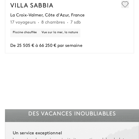
En cas d’annulation 60 jours avant l'arrivée, dans la limite d'un
VILLA SABBIA
remboursement de 25 000 € (assurance déduite, hors conciergerie).
La Croix-Valmer, Côte d'Azur, France
17 voyageurs
8 chambres
7 sdb
Vous gardez une marge de manœuvre en cas
d'imprévus.
Piscine chauffée
Vue sur la mer, la nature
L'assurance flexible est disponible pour tous les séjours jusqu'à 55 555 €.
1
De 25 505 € à 66 250 € par semaine
Entre 59 jours et le jour du check-in : le montant total du séjour est dû.
Voir nos conditions d'assurance
DES VACANCES INOUBLIABLES
Un service exceptionnel