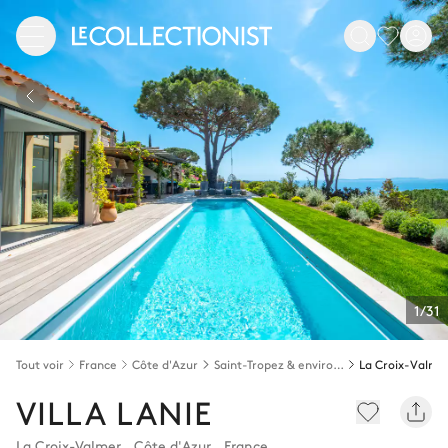
1/31
Tout voir
France
Côte d'Azur
Saint-Tropez & environs
La Croix-Valme
VILLA LANIE
La Croix-Valmer
,
Côte d'Azur
,
France