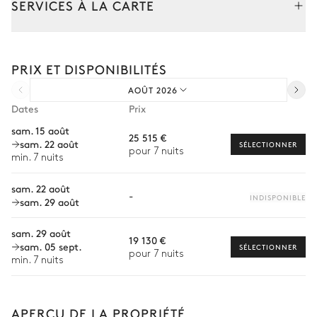
SERVICES À LA CARTE
Vue panoramique sur la mer
Composez votre séjour parmi l’ensemble de nos services et de
nos expériences sur mesure.
Piscine
Transat
PRIX ET DISPONIBILITÉS
Transfert à l'arrivée et au départ
Chauffée · Au sel
Dimensions : L = 3m, l = 12m,
AOÛT 2026
Courses livrées avant l'arrivée
profondeur = 1,45m
Dates
Prix
Location de voiture
sam. 15 août
25 515 €
Jardin
sam. 22 août
Chef à domicile
SÉLECTIONNER
pour 7 nuits
min. 7 nuits
Personnel de maison supplémentaire
Français
sam. 22 août
-
Bien-être à domicile
INDISPONIBLE
sam. 29 août
Babysitter
sam. 29 août
19 130 €
sam. 05 sept.
Location de vélo
SÉLECTIONNER
pour 7 nuits
min. 7 nuits
Location de bateau
Sports nautiques
APERÇU DE LA PROPRIÉTÉ