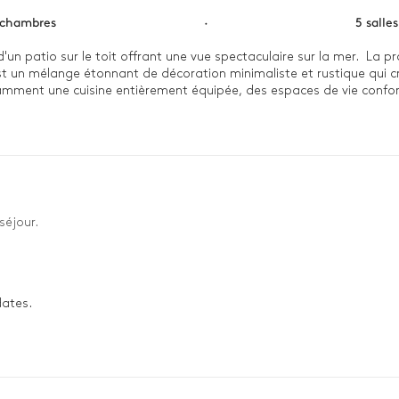
 chambres
·
5 salle
n patio sur le toit offrant une vue spectaculaire sur la mer.  La pr
t un mélange étonnant de décoration minimaliste et rustique qui cré
otamment une cuisine entièrement équipée, des espaces de vie confo
profiter du soleil. Pour plus de sécurité et de sérénité, la propriété est entièrement clôturée et équipée d'un portail automatisé. 
séjour.
dates.