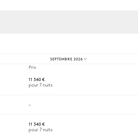
os expériences sur mesure.
SEPTEMBRE 2026
Prix
11 340 €
pour 7 nuits
3
Fauteuils
-
11 340 €
pour 7 nuits