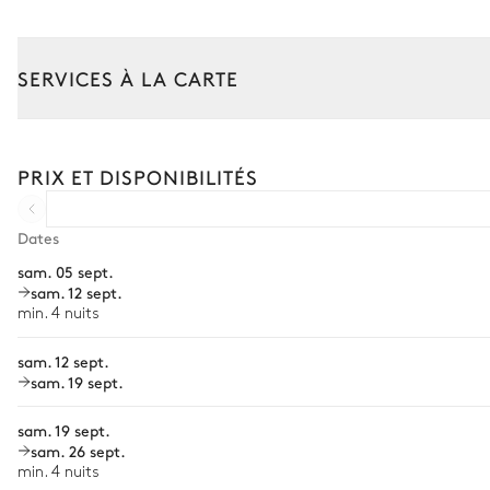
Salle à manger extérieure
SERVICES À LA CARTE
Vue sur le jardin
Composez votre séjour parmi l’ensemble de nos services et de n
Transfert à l'arrivée et au départ
Table
PRIX ET DISPONIBILITÉS
10 places
Courses livrées avant l'arrivée
Location de voiture
Dates
Aire de relaxation
sam. 05 sept.
Chef à domicile
sam. 12 sept.
Vue sur le jardin
Personnel de maison supplémentaire
min. 4 nuits
2
Canapés
Bien-être à domicile
sam. 12 sept.
sam. 19 sept.
Babysitter
sam. 19 sept.
Location de vélo
sam. 26 sept.
Location de bateau
min. 4 nuits