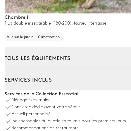
Chambre 1
1 Lit double inséparable (180x200), fauteuil, terrasse
Vue sur le jardin
Climatisation
TOUS LES ÉQUIPEMENTS
Extérieur
Intérieur
Maison adjacente 1
SERVICES INCLUS
Coin piscine
Services de la Collection Essential
Ménage
2x/semaine
Vue sur le jardin
Concierge dédié avant votre séjour
Accueil personnalisé
3
Transats
Indispensables du quotidien fournis pour les premiers jours
Piscine
Recommandations de restaurants
Non chauffée