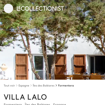
Tout voir
Espagne
Îles des Baléares
Formentera
VILLA LALO
Formentera
,
Îles des Baléares
,
Espagne