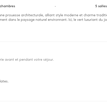
 chambres
·
5 salle
t une prouesse architecturale, alliant style moderne et charme tradit
ent dans le paysage naturel environnant. Ici, le vert luxuriant du 
 matin, commencez par une baignade dans la piscine chauffée, puis pr
par une promenade dans le jardin luxuriant ou une session de relaxa
explorer les ruelles pavées et les jolies boutiques de Dubrovnik. En
rie avant et pendant votre séjour.
dates.