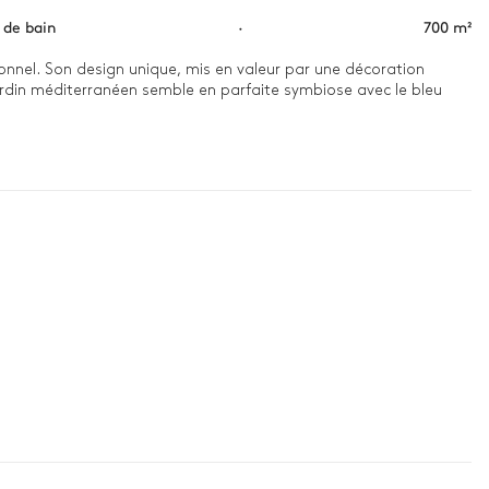
s de bain
·
700 m²
ionnel. Son design unique, mis en valeur par une décoration 
jardin méditerranéen semble en parfaite symbiose avec le bleu 
enez votre petit-déjeuner sur la terrasse ensoleillée tout en 
tion dans le sauna de la villa. Ensuite, allumez le barbecue 
 soirée, détendez-vous devant la cheminée en vous plongeant dans 