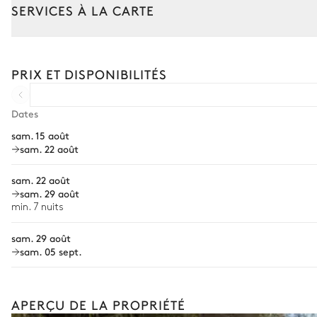
À débordement
SERVICES À LA CARTE
Chauffée · Au chlore
Transat
Composez votre séjour parmi l’ensemble de nos services et de n
Transfert à l'arrivée et au départ
PRIX ET DISPONIBILITÉS
Jardin
Courses livrées avant l'arrivée
Location de voiture
Mediterranéen
Dates
sam. 15 août
Chef à domicile
Ponton
sam. 22 août
Personnel de maison supplémentaire
sam. 22 août
Bien-être à domicile
sam. 29 août
min. 7 nuits
Babysitter
sam. 29 août
Location de vélo
sam. 05 sept.
Location de bateau
Sports nautiques
APERÇU DE LA PROPRIÉTÉ
Visites guidées et excursions