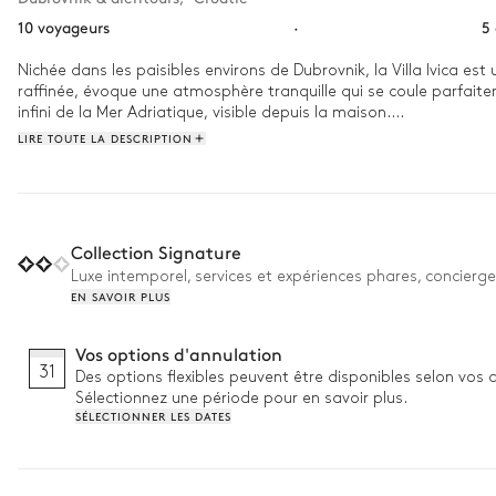
10 voyageurs
·
5
Nichée dans les paisibles environs de Dubrovnik, la Villa Ivica es
raffinée, évoque une atmosphère tranquille qui se coule parfaitem
infini de la Mer Adriatique, visible depuis la maison.

LIRE TOUTE LA DESCRIPTION
Chaque journée à la Villa Ivica est une invitation à l'évasion. Le
admirant la vue panoramique sur la mer. Poursuivez votre journée 
pour un délicieux déjeuner en famille puis passez l'après-midi à 
un bon livre ou en jouant aux cartes avec votre tribu.
Collection Signature
Luxe intemporel, services et expériences phares, concierge
EN SAVOIR PLUS
Vos options d'annulation
31
Des options flexibles peuvent être disponibles selon vos 
Sélectionnez une période pour en savoir plus.
SÉLECTIONNER LES DATES