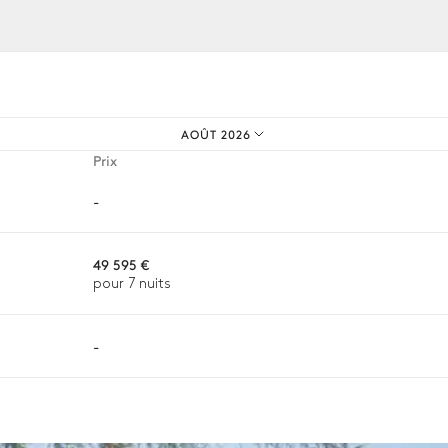
os expériences sur mesure.
AOÛT 2026
Prix
-
49 595 €
pour 7 nuits
-