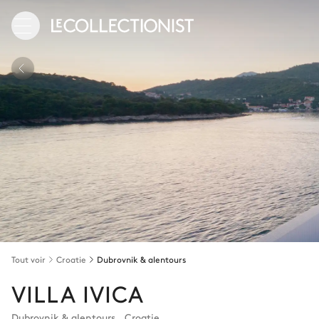
Tout voir
Croatie
Dubrovnik & alentours
VILLA IVICA
Dubrovnik & alentours
,
Croatie