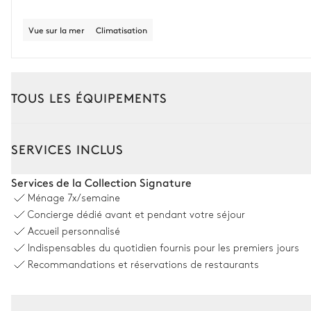
Vue sur la mer
Climatisation
TOUS LES ÉQUIPEMENTS
Extérieur
Intérieur
SERVICES INCLUS
Espace dînatoire extérieur
Services de la Collection Signature
Ménage
7x/semaine
Table
Concierge dédié avant et pendant votre séjour
10 places
Accueil personnalisé
Indispensables du quotidien fournis pour les premiers jours
Piscine
Recommandations et réservations de restaurants
Piscine