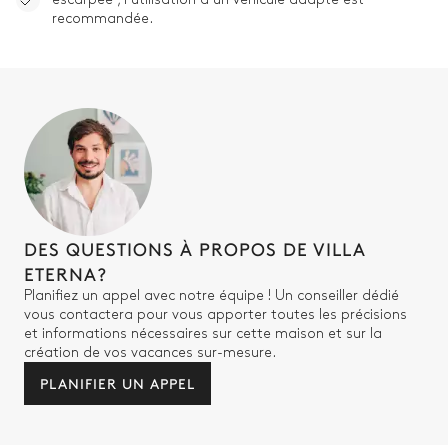
180x200
recommandée.
Salle de bain 3
Attenante
Douche
WC
Vasque simple
Chambre 4
DES QUESTIONS À PROPOS DE VILLA
ETERNA?
Vue sur le lac
Climatisation
Planifiez un appel avec notre équipe ! Un conseiller dédié
vous contactera pour vous apporter toutes les précisions
Lit double inséparable
Balcon
et informations nécessaires sur cette maison et sur la
création de vos vacances sur-mesure.
180x200
PLANIFIER UN APPEL
Salle de bain 4