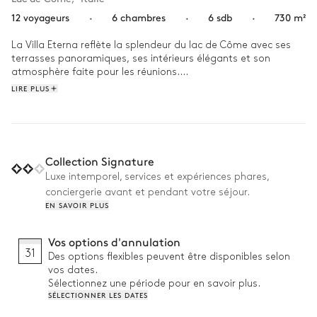
12 voyageurs
·
6 chambres
·
6 sdb
·
730 m²
La Villa Eterna reflète la splendeur du lac de Côme avec ses 
terrasses panoramiques, ses intérieurs élégants et son 
atmosphère faite pour les réunions.

LIRE PLUS
Cette retraite de 730 m² peut accueillir jusqu'à 12 personnes 
dans 6 chambres et 6 salles de bains. Les matins 
commencent par un petit-déjeuner préparé pour vous, avant 
des journées de loisirs grâce aux innombrables équipements. 
À l'extérieur, un espace repas avec four à pizza surplombe le 
Collection Signature
lac scintillant, idéal pour de longues soirées sous le ciel italien.

Luxe intemporel, services et expériences phares,
conciergerie avant et pendant votre séjour.
Pourquoi on l'aime :

EN SAVOIR PLUS
• Petit-déjeuner préparé tous les jours : les matins 
commencent sans effort pour tout le groupe

Vos options d'annulation
• Équipements adaptés aux familles : du billard et une salle de 
31
Des options flexibles peuvent être disponibles selon
jeux au cinéma et un spa

vos dates.
• Superbe espace repas extérieur : profitez de repas en plein 
Sélectionnez une période pour en savoir plus.
air avec vue panoramique sur le lac
SÉLECTIONNER LES DATES