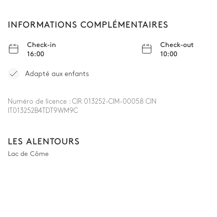
Attenante
INFORMATIONS COMPLÉMENTAIRES
Douche
WC
Vasque double
Check-in
Check-out
16:00
10:00
Chambre 5
Adapté aux enfants
Vue sur les montagnes
Climatisation
Numéro de licence :
CIR 013252-CIM-00058 CIN
IT013252B4TDT9WM9C
Lit double inséparable
180x200
LES ALENTOURS
Salle de bain 5
Lac de Côme
Attenante
Douche
WC
Vasque double