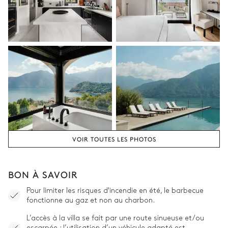
Vue sur le lac
Climatisation
Lit double inséparable
180x200
Salle de bain 2
Attenante
Douche
WC
VOIR TOUTES LES PHOTOS
Vasque simple
Chambre 3
BON À SAVOIR
Pour limiter les risques d'incendie en été, le barbecue
Vue sur le lac
Climatisation
fonctionne au gaz et non au charbon.
L’accès à la villa se fait par une route sinueuse et/ou
Lit double inséparable
Balcon
escarpée ; l’utilisation d’un véhicule adapté est