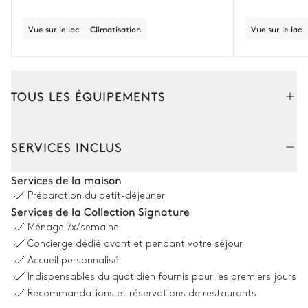
Vue sur le lac
Climatisation
Vue sur le lac
TOUS LES ÉQUIPEMENTS
Intérieur
Extérieur
SERVICES INCLUS
Salon
Services de la maison
Préparation du petit-déjeuner
Vue sur le lac
Climatisation
Services de la Collection Signature
Ménage
7x/semaine
Canapé
Smart TV
Concierge dédié avant et pendant votre séjour
2
Fauteuils
Table
Accueil personnalisé
5 places
Cheminée
Indispensables du quotidien fournis pour les premiers jours
Recommandations et réservations de restaurants