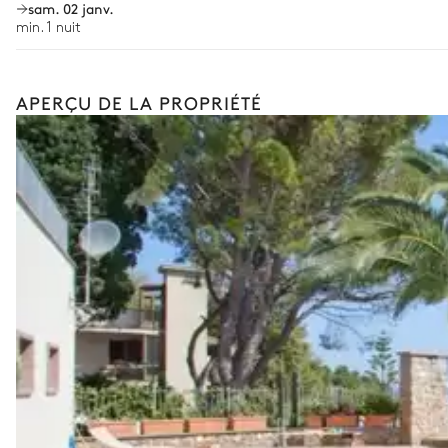
sam. 02 janv.
min. 1 nuit
Potager
Cours de cuisine
Les services et expériences proposés peuvent varier selon la saiso
APERÇU DE LA PROPRIÉTÉ