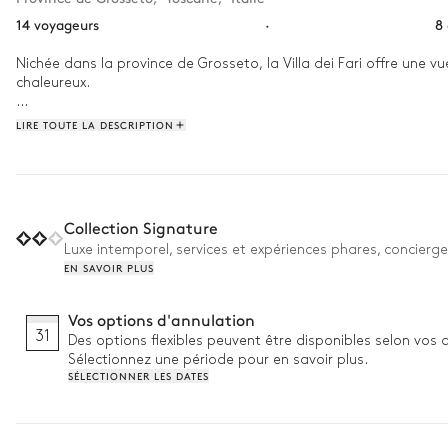
14 voyageurs
·
8
Nichée dans la province de Grosseto, la Villa dei Fari offre une v
chaleureux.

Réveillez-vous en savourant un petit-déjeuner préparé pour vous,
LIRE TOUTE LA DESCRIPTION
rafraîchir dans la piscine extérieure avec vue sur la mer. En soir
Collection Signature
Luxe intemporel, services et expériences phares, concierge
EN SAVOIR PLUS
Vos options d'annulation
31
Des options flexibles peuvent être disponibles selon vos 
Sélectionnez une période pour en savoir plus.
SÉLECTIONNER LES DATES