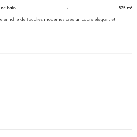
s de bain
·
525 m²
lle enrichie de touches modernes crée un cadre élégant et 
once relaxant : offrez-vous un jacuzzi apaisant, avant de vous 
ette journée dans une ambiance chaleureuse et sereine.