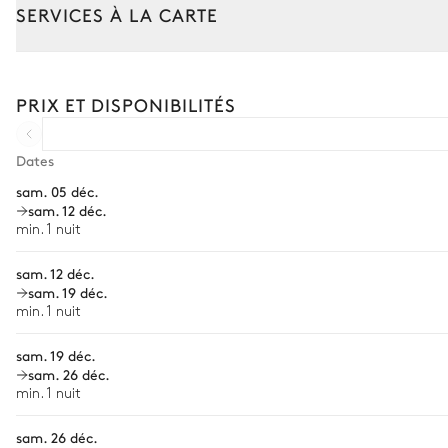
SERVICES À LA CARTE
Vue sur la mer
Composez votre séjour parmi l’ensemble de nos services et de n
Barbecue
Transfert à l'arrivée et au départ
PRIX ET DISPONIBILITÉS
Charbon
Courses livrées avant l'arrivée
Four à pizza
Location de voiture
Dates
Table
8 places
sam. 05 déc.
Chef à domicile
sam. 12 déc.
Personnel de maison supplémentaire
min. 1 nuit
Terrasse
Bien-être à domicile
sam. 12 déc.
Vue panoramique sur la mer
sam. 19 déc.
Babysitter
min. 1 nuit
Baby foot
Location de vélo
sam. 19 déc.
Visites guidées et excursions
sam. 26 déc.
Jardin
min. 1 nuit
Visites gastronomiques
sam. 26 déc.
Vue sur la mer
Tropical
Arboré
Balade à cheval