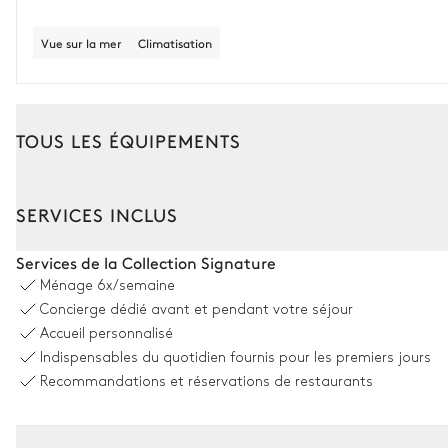
Vue sur la mer
Climatisation
TOUS LES ÉQUIPEMENTS
Extérieur
Intérieur
SERVICES INCLUS
Coin piscine
Services de la Collection Signature
Ménage
6x/semaine
Vue sur la mer
Concierge dédié avant et pendant votre séjour
Accueil personnalisé
Piscine
Indispensables du quotidien fournis pour les premiers jours
Non chauffée · Au sel
profondeur = 1,4m
Recommandations et réservations de restaurants
Espace dînatoire extérieur