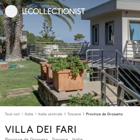
Tout voir
Italie
Italie centrale
Toscane
Province de Grosseto
VILLA DEI FARI
Province de Grosseto
,
Toscane
,
Italie