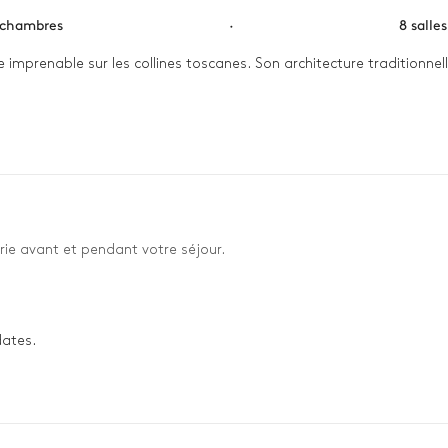
 chambres
·
8 salle
ue imprenable sur les collines toscanes. Son architecture traditionne
 tout en admirant le paysage depuis la terrasse. L'après-midi s'ann
ée, un dîner convivial autour du barbecue avec votre tribu clôture c
rie avant et pendant votre séjour.
dates.