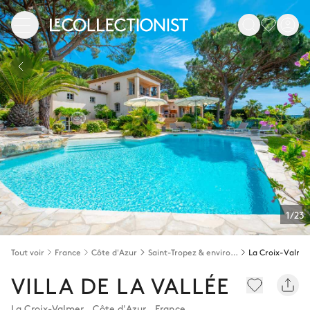
1/23
Tout voir
France
Côte d'Azur
Saint-Tropez & environs
La Croix-Valme
VILLA DE LA VALLÉE
La Croix-Valmer
,
Côte d'Azur
,
France