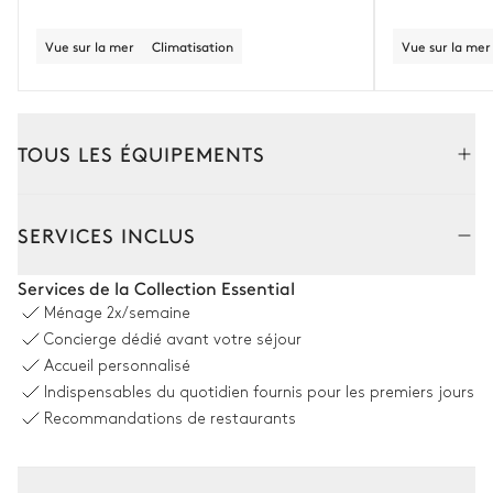
Vue sur la mer
Climatisation
Vue sur la mer
TOUS LES ÉQUIPEMENTS
Extérieur
Intérieur
SERVICES INCLUS
Salle à manger 1
Services de la Collection Essential
Ménage
2x/semaine
Table
Concierge dédié avant votre séjour
10 places
Accueil personnalisé
Indispensables du quotidien fournis pour les premiers jours
Piscine
Recommandations de restaurants
Vue panoramique sur la mer