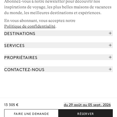
Abonnez-vous à notre newsletter pour découvrir nos
inspirations de voyage, les plus belles maisons de vacances
du monde, les meilleures destinations et expériences.
En vous abonnant, vous acceptez notre
Politique de confidentialité
.
DESTINATIONS
Alpes françaises
SERVICES
Courchevel
Réserver vos vacances
PROPRIÉTAIRES
Corse
Lire le magazine
Rejoindre notre portfolio
Cap Ferret
CONTACTEZ-NOUS
Rencontrer votre concierge
Découvrir nos propriétaires
Saint-Tropez
Nous envoyer un message
Partenaires de voyage
Italie
Programmer un appel
Achetez une maison
Voir plus
FAQ
FR - €
Carrières
13 305 €
du 29 août au 05 sept. 2026
Politique de confidentialité
Conditions des cookies
Conditions d'utilisation
CGV
Plan du site
© 2026 Tous droits réservés
FAIRE UNE DEMANDE
RÉSERVER