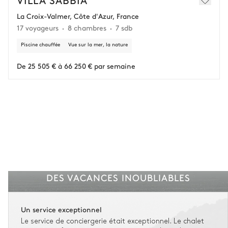
remboursement de 25 000 € (assurance déduite, hors conciergerie).
La Croix-Valmer, Côte d'Azur, France
17 voyageurs
8 chambres
7 sdb
Vous gardez une marge de manœuvre en cas
d'imprévus.
Piscine chauffée
Vue sur la mer, la nature
L'assurance flexible est disponible pour tous les séjours jusqu'à 55 555 €.
1
De 25 505 € à 66 250 € par semaine
Entre 59 jours et le jour du check-in : le montant total du séjour est dû.
Voir nos conditions d'assurance
DES VACANCES INOUBLIABLES
Un service exceptionnel
Le service de conciergerie était exceptionnel. Le chalet