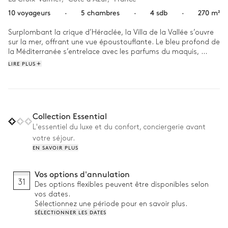
10 voyageurs
·
5 chambres
·
4 sdb
·
270 m²
Surplombant la crique d’Héraclée, la Villa de la Vallée s’ouvre 
sur la mer, offrant une vue époustouflante. Le bleu profond de 
la Méditerranée s’entrelace avec les parfums du maquis, 
créant un cadre idéal pour des moments en famille où le 
LIRE PLUS
temps semble suspendu.

Le matin, la terrasse devient le point de départ d’une journée 
paisible, les enfants s'amusent dans la piscine tandis que la 
brise marine effleure la peau. À midi, les éclats de rire se 
Collection Essential
mêlent aux crépitements de la plancha, tandis que les 
L'essentiel du luxe et du confort, conciergerie avant
transats appellent à la détente. En contrebas, la mer scintille 
votre séjour.
sous les rayons du soleil, baignant la vallée d'une lumière 
EN SAVOIR PLUS
chaude et dorée.
Vos options d'annulation
31
Des options flexibles peuvent être disponibles selon
vos dates.
Sélectionnez une période pour en savoir plus.
SÉLECTIONNER LES DATES