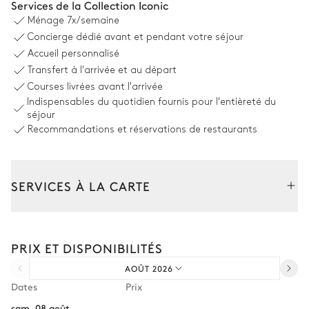
Services de la Collection Iconic
7
Transats
Ménage
7x/semaine
Concierge dédié avant et pendant votre séjour
Accueil personnalisé
Salon/Salle à manger extérieur
Transfert à l'arrivée et au départ
Courses livrées avant l'arrivée
Vue sur la nature
Indispensables du quotidien fournis pour l'entièreté du
séjour
Table
Table
Recommandations et réservations de restaurants
10 places
6 places
2
Canapés
Barbecue
Charbon
2
Parasol(s)
SERVICES À LA CARTE
Jardin
Composez votre séjour parmi l’ensemble de nos services et de
nos expériences sur mesure.
PRIX ET DISPONIBILITÉS
Location de voiture
Avec pelouse
AOÛT 2026
Personnel de maison supplémentaire
Dates
Prix
Espace Spa
Bien-être à domicile
sam. 08 août