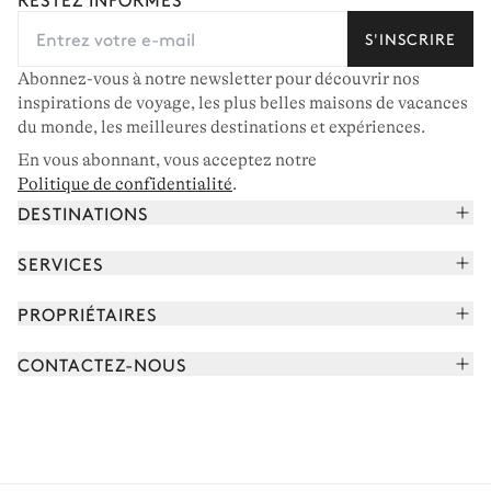
S'INSCRIRE
Abonnez-vous à notre newsletter pour découvrir nos
inspirations de voyage, les plus belles maisons de vacances
du monde, les meilleures destinations et expériences.
En vous abonnant, vous acceptez notre
Politique de confidentialité
.
DESTINATIONS
Alpes françaises
SERVICES
Courchevel
Réserver vos vacances
PROPRIÉTAIRES
Corse
Lire le magazine
Rejoindre notre portfolio
Cap Ferret
CONTACTEZ-NOUS
Rencontrer votre concierge
Découvrir nos propriétaires
Saint-Tropez
Nous envoyer un message
Partenaires de voyage
Italie
Programmer un appel
Achetez une maison
Voir plus
FAQ