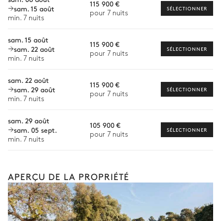
115 900 €
sam. 15 août
Babysitter
SÉLECTIONNER
pour 7 nuits
Sauna
min. 7 nuits
Location de vélo
sam. 15 août
115 900 €
Location de bateau
Terrain de tennis
sam. 22 août
SÉLECTIONNER
pour 7 nuits
min. 7 nuits
Sports nautiques
sam. 22 août
Visites guidées et excursions
115 900 €
Terrain de football multisport
sam. 29 août
SÉLECTIONNER
pour 7 nuits
Visites gastronomiques
min. 7 nuits
sam. 29 août
La liste des services et expériences proposés n'est
105 900 €
sam. 05 sept.
pas exhaustive et peut varier selon la saison, la
SÉLECTIONNER
pour 7 nuits
destination ou la disponibilité. Au sein de notre
min. 7 nuits
Collection Iconic, votre concierge personnel
organisera un séjour entièrement sur mesure, selon
vos envies, votre groupe et votre inspiration.
APERÇU DE LA PROPRIÉTÉ