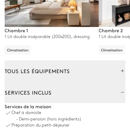
Chambre 1
Chambre 2
1 Lit double inséparable (200x200), dressing
1 Lit double ins
Climatisation
Climatisation
TOUS LES ÉQUIPEMENTS
Extérieur
Intérieur
SERVICES INCLUS
Coin piscine
Services de la maison
Chef à domicile
Piscine
2
Fauteuils
- Demi-pension (hors ingrédients)
Chauffée · Au sel
Préparation du petit-déjeuner
Dimensions : L = 15m, l = 9m