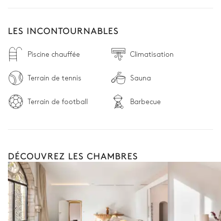
LES INCONTOURNABLES
Piscine chauffée
Climatisation
Terrain de tennis
Sauna
Terrain de football
Barbecue
DÉCOUVREZ LES CHAMBRES