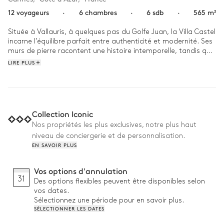
12 voyageurs
·
6 chambres
·
6 sdb
·
565 m²
Située à Vallauris, à quelques pas du Golfe Juan, la Villa Castel 
incarne l’équilibre parfait entre authenticité et modernité. Ses 
murs de pierre racontent une histoire intemporelle, tandis que 
son design épuré invite à la quiétude. 

LIRE PLUS
Réveillez-vous au chant des oiseaux, laissez la lumière 
matinale inonder la terrasse le temps d’un petit-déjeuner, 
puis échangez quelques balles sur le court de tennis privé. 
L’après-midi, offrez-vous un instant de détente dans le sauna 
Collection Iconic
niché au cœur du jardin avant de vous prélasser au bord de la 
Nos propriétés les plus exclusives, notre plus haut
piscine. À la tombée du jour, partagez un dîner en plein air, 
niveau de conciergerie et de personnalisation.
porté par la douceur du soir.
EN SAVOIR PLUS
Vos options d'annulation
31
Des options flexibles peuvent être disponibles selon
vos dates.
Sélectionnez une période pour en savoir plus.
SÉLECTIONNER LES DATES