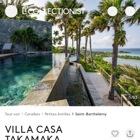
1/63
Tout voir
Caraïbes
Petites Antilles
Saint-Barthélémy
VILLA CASA
TAKAMAKA