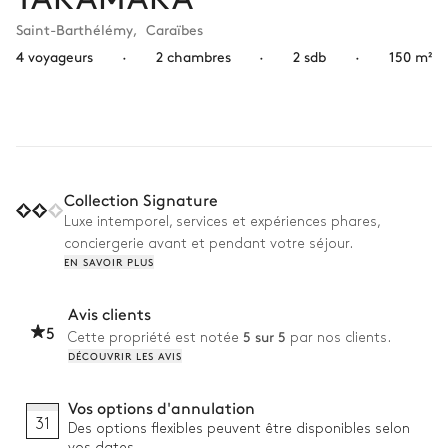
Saint-Barthélémy
,
Caraïbes
4 voyageurs
·
2 chambres
·
2 sdb
·
150 m²
Collection Signature
Luxe intemporel, services et expériences phares,
conciergerie avant et pendant votre séjour.
EN SAVOIR PLUS
Avis clients
5
5 sur 5
Cette propriété est notée
par nos clients.
DÉCOUVRIR LES AVIS
Vos options d'annulation
31
Des options flexibles peuvent être disponibles selon
vos dates.