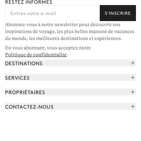
RESTEZ INFORMÉS
S'INSCRIRE
Abonnez-vous à notre newsletter pour découvrir nos
inspirations de voyage, les plus belles maisons de vacances
du monde, les meilleures destinations et expériences.
En vous abonnant, vous acceptez notre
Politique de confidentialité
.
DESTINATIONS
Alpes françaises
SERVICES
Courchevel
Réserver vos vacances
PROPRIÉTAIRES
Corse
Lire le magazine
Rejoindre notre portfolio
Cap Ferret
CONTACTEZ-NOUS
Rencontrer votre concierge
Découvrir nos propriétaires
Saint-Tropez
Nous envoyer un message
Partenaires de voyage
Italie
Programmer un appel
Achetez une maison
Voir plus
FAQ