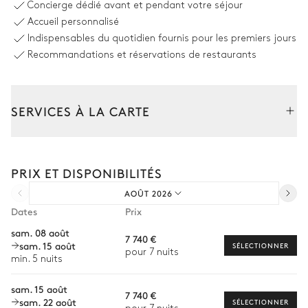
Concierge dédié avant et pendant votre séjour
Accueil personnalisé
Terrasse
Canapé
Indispensables du quotidien fournis pour les premiers jours
3
Transats
Piscine
Recommandations et réservations de restaurants
À débordement
Chauffée
SERVICES À LA CARTE
Espace extérieur
Composez votre séjour parmi l’ensemble de nos services et de
nos expériences sur mesure.
PRIX ET DISPONIBILITÉS
Transfert à l'arrivée et au départ
AOÛT 2026
Courses livrées avant l'arrivée
Dates
Prix
Location de voiture
sam. 08 août
7 740 €
sam. 15 août
Chef à domicile
SÉLECTIONNER
pour 7 nuits
min. 5 nuits
Personnel de maison supplémentaire
sam. 15 août
7 740 €
Bien-être à domicile
sam. 22 août
SÉLECTIONNER