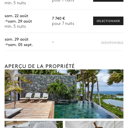
pour 7 nuits
min. 5 nuits
Babysitter
sam. 22 août
Location de vélo
7 740 €
sam. 29 août
SÉLECTIONNER
pour 7 nuits
Location de bateau
min. 5 nuits
Sports nautiques
sam. 29 août
-
INDISPONIBLE
sam. 05 sept.
Visites guidées et excursions
Visites gastronomiques
Les services et expériences proposés peuvent varier selon la
APERÇU DE LA PROPRIÉTÉ
saison, la destination ou la disponibilité. Notre conciergerie
vous guidera vers les offres disponibles pour votre séjour.