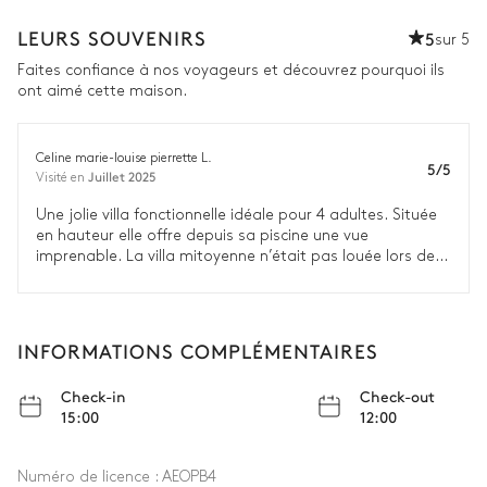
LEURS SOUVENIRS
5
sur 5
Faites confiance à nos voyageurs et découvrez pourquoi ils
ont aimé cette maison.
Celine marie-louise pierrette L.
5/5
Juillet 2025
Visité en
Une jolie villa fonctionnelle idéale pour 4 adultes. Située
en hauteur elle offre depuis sa piscine une vue
imprenable. La villa mitoyenne n’était pas louée lors de
notre séjour, nous étions donc très au calme.
INFORMATIONS COMPLÉMENTAIRES
Check-in
Check-out
15:00
12:00
Numéro de licence :
AEOPB4