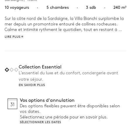
10 voyageurs
·
5 chambres
·
3 sdb
·
240 m²
Sur la côte nord de la Sardaigne, la Villa Bianchi surplombe la 
mer depuis un promontoire entouré de collines rocheuses. 
Calme et intimité rythment le quotidien, tout en restant à 
quelques minutes des villages côtiers animés, avec leurs 
LIRE PLUS
marchés, leurs cafés et leurs ports de pêche.

Passez la journée entre la piscine et l’ombre des arbres, bercé 
par les bruits discrets de la nature. En fin d’après-midi, 
retrouvez les intérieurs lumineux et épurés, parfaits pour se 
Collection Essential
détendre. Le soir venu, installez-vous au calme, dans une 
L'essentiel du luxe et du confort, conciergerie avant
ambiance simple et apaisante, propice au repos.
votre séjour.
EN SAVOIR PLUS
Vos options d'annulation
31
Des options flexibles peuvent être disponibles selon
vos dates.
Sélectionnez une période pour en savoir plus.
SÉLECTIONNER LES DATES