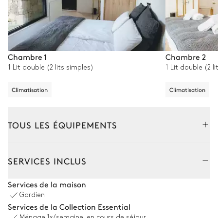
Chambre 1
Chambre 2
1 Lit double (2 lits simples)
1 Lit double (2 l
Climatisation
Climatisation
TOUS LES ÉQUIPEMENTS
Extérieur
Intérieur
SERVICES INCLUS
Piscine
Services de la maison
Gardien
Piscine
16
Transats
Services de la Collection Essential
Non chauffée · Au chlore
Ménage
1x/semaine, en cours de séjour