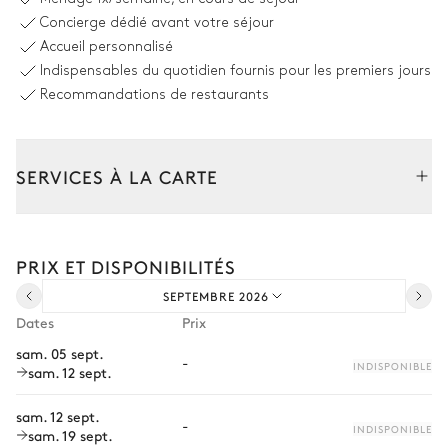
Dimensions : L = 8m, l = 4m,
Concierge dédié avant votre séjour
profondeur = 1,8m
Accueil personnalisé
Douche extérieure
Indispensables du quotidien fournis pour les premiers jours
Recommandations de restaurants
Salle à manger extérieur
Table
Barbecue
SERVICES À LA CARTE
10 places
Composez votre séjour parmi l’ensemble de nos services et de
Jardin
nos expériences sur mesure.
PRIX ET DISPONIBILITÉS
Transfert à l'arrivée et au départ
Mediterranéen
Arboré
SEPTEMBRE 2026
Courses livrées avant l'arrivée
Dates
Prix
Location de voiture
sam. 05 sept.
-
INDISPONIBLE
sam. 12 sept.
Chef à domicile
Personnel de maison supplémentaire
sam. 12 sept.
-
INDISPONIBLE
sam. 19 sept.
Bien-être à domicile