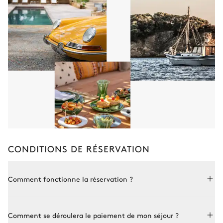
CONDITIONS DE RÉSERVATION
Comment fonctionne la réservation ?
Réserver avec Le Collectionist est à la fois simple et sur
Comment se déroulera le paiement de mon séjour ?
mesure. Choisissez une propriété parmi par notre collection,