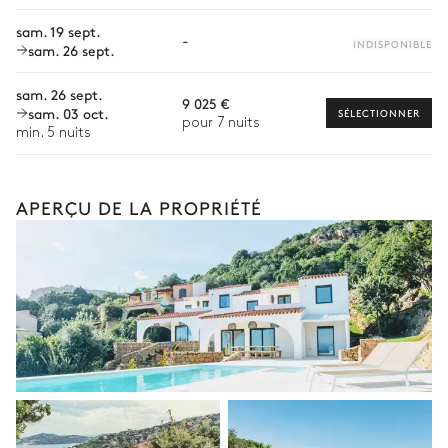
sam. 19 sept.
Babysitter
-
INDISPONIBLE
sam. 26 sept.
Location de vélo
sam. 26 sept.
9 025 €
Location de bateau
sam. 03 oct.
SÉLECTIONNER
pour 7 nuits
Les services proposés peuvent varier selon la saison, la
min. 5 nuits
destination ou la disponibilité. Notre conciergerie vous guidera
vers les offres disponibles pour votre séjour.
APERÇU DE LA PROPRIÉTÉ