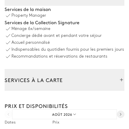
Salle à manger extérieure
Services de la maison
Property Manager
Table
Services de la Collection Signature
10 places
Ménage
6x/semaine
Concierge dédié avant et pendant votre séjour
Piscine
Accueil personnalisé
Indispensables du quotidien fournis pour les premiers jours
Recommandations et réservations de restaurants
Piscine
Transat
Chauffée
SERVICES À LA CARTE
Jardin
Arboré
Avec pelouse
Composez votre séjour parmi l’ensemble de nos services et de
nos expériences sur mesure.
PRIX ET DISPONIBILITÉS
Transfert à l'arrivée et au départ
Salon Extérieur
AOÛT 2026
Courses livrées avant l'arrivée
Dates
Prix
Location de voiture