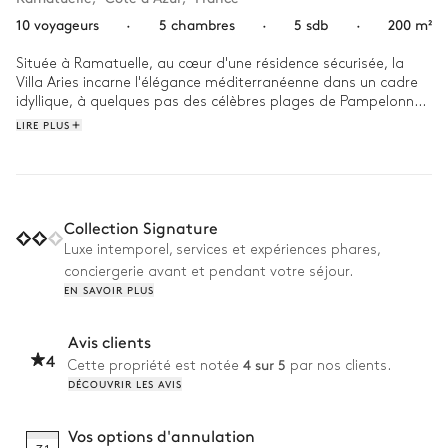
10 voyageurs
·
5 chambres
·
5 sdb
·
200 m²
Située à Ramatuelle, au cœur d'une résidence sécurisée, la 
Villa Aries incarne l'élégance méditerranéenne dans un cadre 
idyllique, à quelques pas des célèbres plages de Pampelonne. 
Son design harmonieux, inspiré par l'art de vivre du Sud, 
LIRE PLUS
s'intègre parfaitement à son jardin luxuriant, véritable havre 
de paix.

Réveillez-vous au son des cigales et laissez-vous envelopper 
par la douceur du soleil matinal en dégustant un café sur la 
Collection Signature
terrasse ombragée. Plongez dans la piscine cristalline pour 
Luxe intemporel, services et expériences phares,
une parenthèse rafraîchissante avant de vous accorder un 
conciergerie avant et pendant votre séjour.
instant de détente au spa. Plus tard, retrouvez-vous autour 
EN SAVOIR PLUS
du coin barbecue pour un déjeuner en plein air. À la tombée 
du jour, le jardin illuminé devient le théâtre de soirées 
conviviales, où chaque instant se savoure dans une 
Avis clients
4
4 sur 5
Cette propriété est notée
par nos clients.
DÉCOUVRIR LES AVIS
Vos options d'annulation