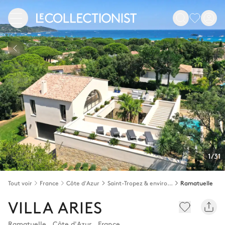
1/31
Tout voir
France
Côte d'Azur
Saint-Tropez & environs
Ramatuelle
VILLA ARIES
Ramatuelle
,
Côte d'Azur
,
France