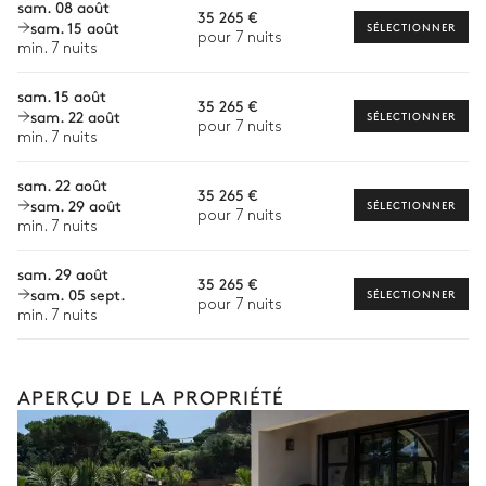
sam. 08 août
35 265 €
sam. 15 août
Chef à domicile
SÉLECTIONNER
pour 7 nuits
min. 7 nuits
Personnel de maison supplémentaire
sam. 15 août
35 265 €
Bien-être à domicile
sam. 22 août
SÉLECTIONNER
pour 7 nuits
min. 7 nuits
Babysitter
sam. 22 août
Location de vélo
35 265 €
sam. 29 août
SÉLECTIONNER
pour 7 nuits
Location de bateau
min. 7 nuits
Sports nautiques
sam. 29 août
35 265 €
sam. 05 sept.
SÉLECTIONNER
Visites guidées et excursions
pour 7 nuits
min. 7 nuits
Visites gastronomiques
Les services et expériences proposés peuvent varier selon la
saison, la destination ou la disponibilité. Notre conciergerie
APERÇU DE LA PROPRIÉTÉ
vous guidera vers les offres disponibles pour votre séjour.