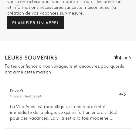
vous contactera pour vous apporter toutes les précisions
et informations nécessaires sur cette maison et sur la
création de vos vacances sur-mesure.
PLANIFIER UN APPEL
LEURS SOUVENIRS
4
sur 5
Faites confiance à nos voyageurs et découvrez pourquoi ils
ont aimé cette maison.
David G.
4/5
Août 2024
Visité en
La Villa Aries est magnifique, située à proximité
immédiate de la plage, ce qui en fait un endroit idéal
pour des vacances. La villa est à la fois moderne,
sécurisée et très bien entretenue. Nous avons
particulièrement apprécié la piscine, parfaite pour se
détendre, ainsi que la cuisine, qui est spacieuse et très