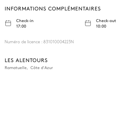
bien équipée avec tout le nécessaire. En résumé, un
INFORMATIONS COMPLÉMENTAIRES
séjour confortable dans un cadre superbe, que nous
recommandons vivement.
Check-in
Check-out
17:00
10:00
Numéro de licence :
831010004223N
LES ALENTOURS
Ramatuelle
,
Côte d'Azur