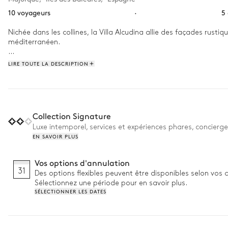
10 voyageurs
·
5
Nichée dans les collines, la Villa Alcudina allie des façades rust
méditerranéen.

D'une superficie de 400 m², la villa peut accueillir jusqu'à 10 p
LIRE TOUTE LA DESCRIPTION
petit-déjeuner préparé par le gestionnaire de la villa, avant de pa
environnants. Le soir, vous pourrez dîner dans le port d'Alcúdia, s
Pourquoi on l'aime :

Collection Signature
• Préparation quotidienne du petit-déjeuner : commencez chaque
Luxe intemporel, services et expériences phares, concierge
• Gestionnaire de villa sur place : profitez d'une tranquillité d'esp
EN SAVOIR PLUS
• Domaine de 25 000 m² : bénéficiez d'un cadre isolé au milieu de
• Piscine de 15 mètres : parfaite pour faire des longueurs le matin
Vos options d'annulation
31
Des options flexibles peuvent être disponibles selon vos 
Sélectionnez une période pour en savoir plus.
SÉLECTIONNER LES DATES