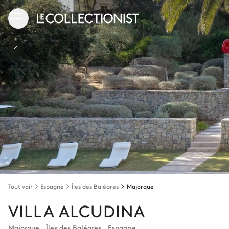
Tout voir
Espagne
Îles des Baléares
Majorque
VILLA ALCUDINA
Majorque
,
Îles des Baléares
,
Espagne