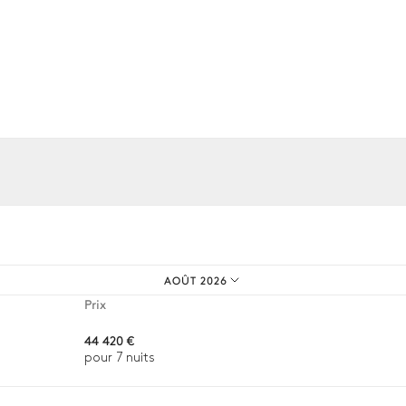
Double transat
os expériences sur mesure.
Barbecue
Gaz
AOÛT 2026
Prix
44 420 €
pour 7 nuits
Transat