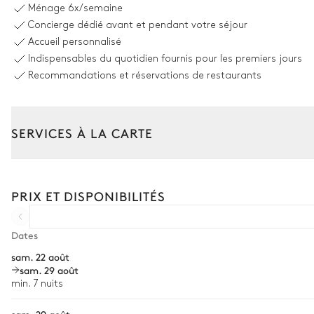
Ménage
6x/semaine
Non chauffée · Au chlore
Concierge dédié avant et pendant votre séjour
Dimensions : L = 15m, l = 3,3m
Accueil personnalisé
Canapé
Indispensables du quotidien fournis pour les premiers jours
3
Parasol(s)
Recommandations et réservations de restaurants
Douche extérieure
Salle à manger extérieure
SERVICES À LA CARTE
Aperçu sur la mer
Composez votre séjour parmi l’ensemble de nos services et de n
Transfert à l'arrivée et au départ
Table
PRIX ET DISPONIBILITÉS
Courses livrées avant l'arrivée
10 places
Location de voiture
Dates
Terrasses et chill outs
sam. 22 août
Chef à domicile
sam. 29 août
Vue sur le jardin
Personnel de maison supplémentaire
min. 7 nuits
Bien-être à domicile
Table
sam. 29 août