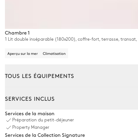
Chambre 1
1 Lit double inséparable (180x200), coffre-fort, terrasse, transat
Aperçu sur la mer
Climatisation
TOUS LES ÉQUIPEMENTS
Extérieur
Intérieur
Jardin et domaine
SERVICES INCLUS
Coin piscine
Services de la maison
Préparation du petit-déjeuner
Aperçu sur la mer
Property Manager
Services de la Collection Signature
Piscine