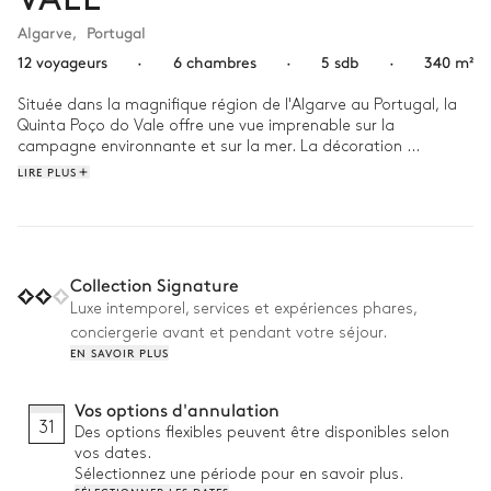
Algarve
,
Portugal
12 voyageurs
·
6 chambres
·
5 sdb
·
340 m²
Située dans la magnifique région de l'Algarve au Portugal, la 
Quinta Poço do Vale offre une vue imprenable sur la 
campagne environnante et sur la mer. La décoration 
intérieure est élégante et moderne, avec des touches de 
LIRE PLUS
couleurs vives et des éléments au style rustique, comme le sol 
en terre cuite et des meubles en matériaux naturels.

Dès votre réveil, ouvrez grand les baies vitrées pour laisser l'air 
frais du matin envahir votre maison. Pour le petit-déjeuner, 
Collection Signature
asseyez vous à l'extérieur sous la pergola pour contempler les 
Luxe intemporel, services et expériences phares,
oliviers centenaires environnants. Ensuite, faites un plongeon 
conciergerie avant et pendant votre séjour.
dans la piscine scintillante, en alternant jeux aquatiques avec 
EN SAVOIR PLUS
vos enfants et bronzage sur un bain de soleil aux abords de la 
fraicheur des murs de pierre. Pour le déjeuner, organisez un 
pique-nique sur la plage voisine et admirez les paysages 
Vos options d'annulation
sauvages de l'Algarve. Après un après-midi sur le sable, 
31
Des options flexibles peuvent être disponibles selon
rentrez chez vous et installez-vous dans la salle de jeux pour 
vos dates.
une partie avec vos proches avant de vous blottir ensemble 
Sélectionnez une période pour en savoir plus.
devant un film dans la salle de télévision.