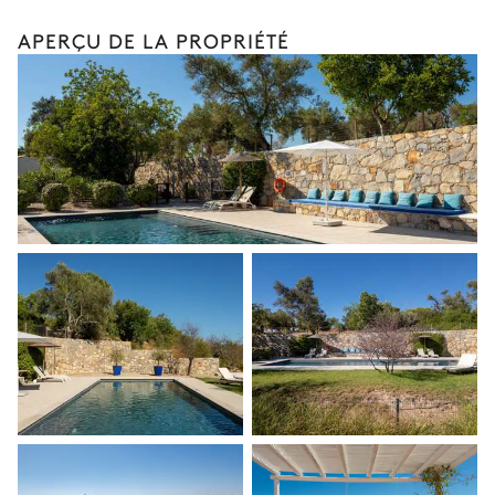
Bien-être à domicile
APERÇU DE LA PROPRIÉTÉ
Babysitter
Rooftop
Location de vélo
Location de bateau
Sports nautiques
Visites guidées et excursions
Visites gastronomiques
Les services et expériences proposés peuvent varier selon la
saison, la destination ou la disponibilité. Notre conciergerie
vous guidera vers les offres disponibles pour votre séjour.