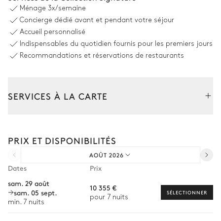
Ménage
3x/semaine
Piscine
6
Transats
Concierge dédié avant et pendant votre séjour
Non chauffée · Au chlore
Accueil personnalisé
Dimensions : L = 15m, l = 4,75m,
Indispensables du quotidien fournis pour les premiers jours
profondeur = 0,8m / 1,7m
Recommandations et réservations de restaurants
Douche extérieure
Espace dînatoire extérieur
SERVICES À LA CARTE
Table
Réfrigérateur
Composez votre séjour parmi l’ensemble de nos services et de
18 places
Machine à glaçons
nos expériences sur mesure.
Barbecue
PRIX ET DISPONIBILITÉS
Transfert à l'arrivée et au départ
Électrique
AOÛT 2026
Courses livrées avant l'arrivée
Dates
Prix
Jardin
Location de voiture
sam. 29 août
10 355 €
sam. 05 sept.
Chef à domicile
SÉLECTIONNER
pour 7 nuits
Mediterranéen
Arboré
min. 7 nuits
Personnel de maison supplémentaire
Table de ping pong
Maison de jeux pour enfants