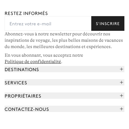
RESTEZ INFORMÉS
S'INSCRIRE
Abonnez-vous à notre newsletter pour découvrir nos
inspirations de voyage, les plus belles maisons de vacances
du monde, les meilleures destinations et expériences.
En vous abonnant, vous acceptez notre
Politique de confidentialité
.
DESTINATIONS
Alpes françaises
SERVICES
Courchevel
Réserver vos vacances
PROPRIÉTAIRES
Corse
Lire le magazine
Rejoindre notre portfolio
Cap Ferret
CONTACTEZ-NOUS
Rencontrer votre concierge
Découvrir nos propriétaires
Saint-Tropez
Nous envoyer un message
Partenaires de voyage
Italie
Programmer un appel
Achetez une maison