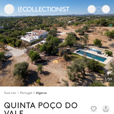
1/39
Tout voir
Portugal
Algarve
QUINTA POÇO DO
VALE