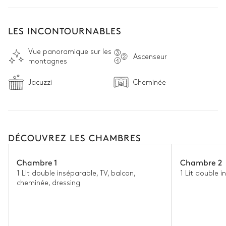
nez en l’air, à la rencontre d’un patrimoine alpin riche 
d’histoires. 
LES INCONTOURNABLES
Vue panoramique sur les
Ascenseur
montagnes
Jacuzzi
Cheminée
DÉCOUVREZ LES CHAMBRES
Chambre 1
Chambre 2
1 Lit double inséparable, TV, balcon,
1 Lit double i
cheminée, dressing