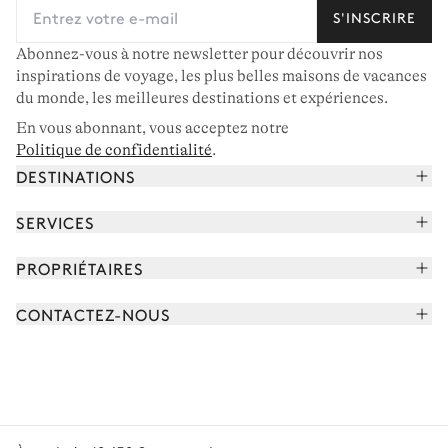
S'INSCRIRE
Abonnez-vous à notre newsletter pour découvrir nos
inspirations de voyage, les plus belles maisons de vacances
du monde, les meilleures destinations et expériences.
En vous abonnant, vous acceptez notre
Politique de confidentialité
.
DESTINATIONS
Alpes françaises
SERVICES
Courchevel
Réserver vos vacances
PROPRIÉTAIRES
Corse
Lire le magazine
Rejoindre notre portfolio
Cap Ferret
CONTACTEZ-NOUS
Rencontrer votre concierge
Découvrir nos propriétaires
Saint-Tropez
Nous envoyer un message
Partenaires de voyage
Italie
Programmer un appel
Achetez une maison
Voir plus
FAQ
FR - €
Carrières