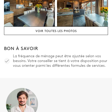
Chambre 4
Balcon
Lit superposé (2 lits simples)
VOIR TOUTES LES PHOTOS
Chambres 3 & 4 salle de bain
Partagée
BON À SAVOIR
Douche à l'italienne
WC
La fréquence de ménage peut être ajustée selon vos
besoins. Votre conseiller se tient à votre disposition pour
Vasque simple
vous orienter parmi les différentes formules de services.
WC invités
WC
Buanderie