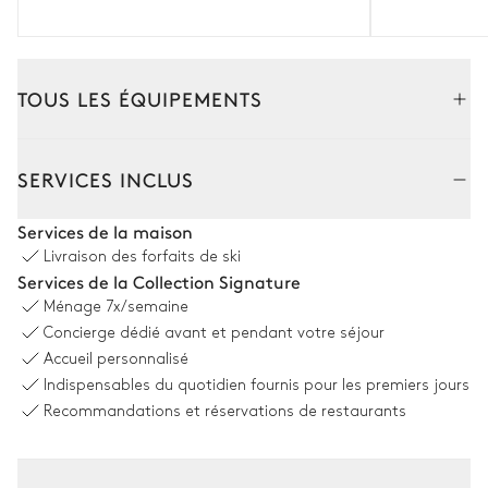
TOUS LES ÉQUIPEMENTS
Intérieur
Extérieur
SERVICES INCLUS
Salon
Services de la maison
Livraison des forfaits de ski
Cheminée
4
Fauteuils
Services de la Collection Signature
TV
Balcon
Ménage
7x/semaine
Concierge dédié avant et pendant votre séjour
Canapé
Accueil personnalisé
Indispensables du quotidien fournis pour les premiers jours
Salle à manger
Recommandations et réservations de restaurants
Table
8 places