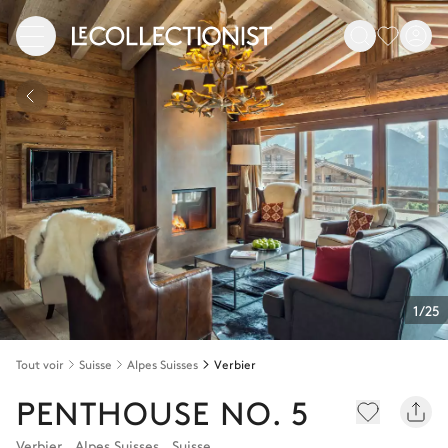
1/25
Tout voir
Suisse
Alpes Suisses
Verbier
PENTHOUSE NO. 5
Verbier
,
Alpes Suisses
,
Suisse