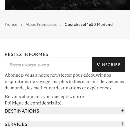
Vous gardez une marge de manœuvre en cas
d'imprévus.
L'assurance flexible est disponible pour tous les séjours jusqu'à 55 555 €.
1
France
Alpes Françaises
Courchevel 1650 Moriond
Entre 59 jours et le jour du check-in : le montant total du séjour est dû.
Voir nos conditions d'assurance
RESTEZ INFORMÉS
S'INSCRIRE
Abonnez-vous à notre newsletter pour découvrir nos
inspirations de voyage, les plus belles maisons de vacances
du monde, les meilleures destinations et expériences.
En vous abonnant, vous acceptez notre
Politique de confidentialité
.
DESTINATIONS
Alpes françaises
SERVICES
Courchevel