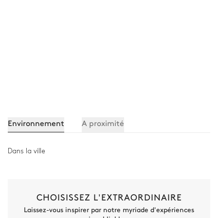
Attenante
Douche à l'italienne
Vasque double
Baignoire
WC
Chambre 5
Lit double inséparable
Balcon
200x200
Smart TV
Environnement
A proximité
2
Fauteuils
Dans la ville
Salle de bain 5
Attenante
CHOISISSEZ L'EXTRAORDINAIRE
Douche à l'italienne
WC
Laissez-vous inspirer par notre myriade d'expériences
Baignoire
Machine à laver