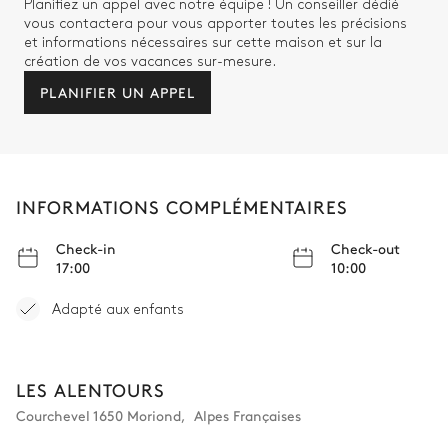
Planifiez un appel avec notre équipe ! Un conseiller dédié
Salle de bain 3
vous contactera pour vous apporter toutes les précisions
et informations nécessaires sur cette maison et sur la
création de vos vacances sur-mesure.
Attenante
PLANIFIER UN APPEL
Douche
WC
Vasque simple
Chambre 4 (Master)
INFORMATIONS COMPLÉMENTAIRES
Check-in
Check-out
Vue sur le village
17:00
10:00
Lit double inséparable
Fauteuil
Adapté aux enfants
200x200
Table de Bureau
Balcon
Dressing
Smart TV
LES ALENTOURS
Courchevel 1650 Moriond
,
Alpes Françaises
Salle de bain 4