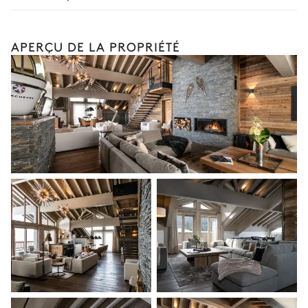
Livraison des forfaits de ski
Aperçu sur le village
Ski-fitting à domicile
APERÇU DE LA PROPRIÉTÉ
Lit double inséparable
Smart TV
Chiens de traîneau
200x200
Les services et expériences proposés peuvent varier selon la
saison, la destination ou la disponibilité. Notre conciergerie
vous guidera vers les offres disponibles pour votre séjour.
Salle de bain 1
Attenante
Douche à l'italienne
WC
Vasque double
Chambre 2
Aperçu sur le village
Lit double inséparable
Balcon