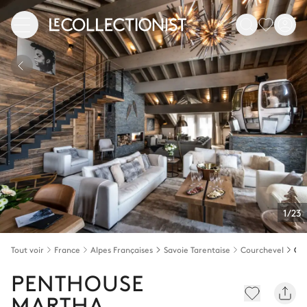
1/23
Tout voir
France
Alpes Françaises
Savoie Tarentaise
Courchevel
PENTHOUSE
MARTHA