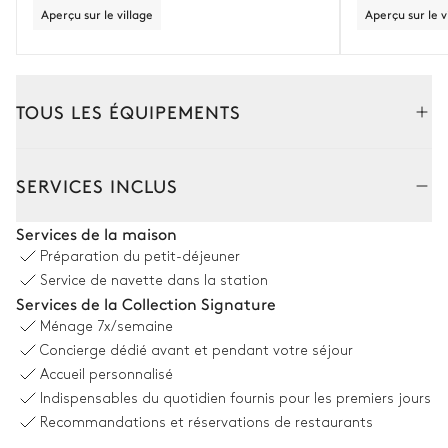
Aperçu sur le village
Aperçu sur le v
TOUS LES ÉQUIPEMENTS
Intérieur
Extérieur
SERVICES INCLUS
Salle à manger
Services de la maison
Préparation du petit-déjeuner
Aperçu sur le village
Service de navette dans la station
Services de la Collection Signature
Table
Balcon
Ménage
7x/semaine
14 places
Concierge dédié avant et pendant votre séjour
Accueil personnalisé
Salon
Indispensables du quotidien fournis pour les premiers jours
Recommandations et réservations de restaurants
Vue sur les montagnes