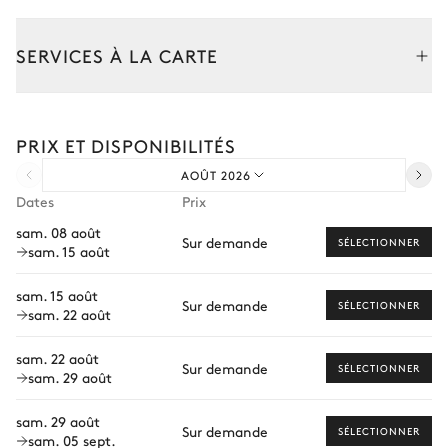
5
Canapés
Smart TV
SERVICES À LA CARTE
Cheminée
2
Balcons
Composez votre séjour parmi l’ensemble de nos services et de
Cuisine
nos expériences sur mesure.
PRIX ET DISPONIBILITÉS
Transfert à l'arrivée et au départ
Ouverte
AOÛT 2026
Courses livrées avant l'arrivée
Dates
Prix
Cafetière à dosette
Four à micro-ondes
Location de voiture
sam. 08 août
Nespresso
Sur demande
Four
SÉLECTIONNER
sam. 15 août
Chef à domicile
Cafetière à filtre
Réfrigérateur
Personnel de maison supplémentaire
Blender / Mixeur
sam. 15 août
Congélateur
Sur demande
SÉLECTIONNER
sam. 22 août
Bouilloire
Bien-être à domicile
Lave vaisselle
Grille pain
sam. 22 août
Babysitter
Sur demande
SÉLECTIONNER
sam. 29 août
Hotte
Visites guidées et excursions
sam. 29 août
Sur demande
Moniteur de ski particulier
SÉLECTIONNER
Chambre 1
sam. 05 sept.