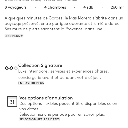
8 voyageurs
·
4 chambres
·
4 sdb
·
260 m²
À quelques minutes de Gordes, le Mas Morera s’abrite dans un 
paysage préservé, entre garrigue odorante et lumière dorée. 
Ses murs de pierre racontent la Provence, dans une 
atmosphère calme et sincère, pensée pour ralentir et se 
LIRE PLUS
reconnecter à l’essentiel.

Plongez au lever du jour dans la piscine, puis défiez vos 
proches sur le terrain de pétanque. Le soir venu, réunissez 
votre tribu sous la pergola, faites griller quelques mets au 
Collection Signature
barbecue et prolongez la soirée autour d’un dîner joyeux, 
Luxe intemporel, services et expériences phares,
entre souvenirs partagés et promesses d’été.
conciergerie avant et pendant votre séjour.
EN SAVOIR PLUS
Vos options d'annulation
31
Des options flexibles peuvent être disponibles selon
vos dates.
Sélectionnez une période pour en savoir plus.
SÉLECTIONNER LES DATES