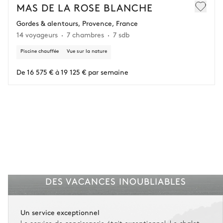
En cas d’annulation 60 jours avant l'arrivée, dans la limite d'un
MAS DE LA ROSE BLANCHE
remboursement de 25 000 € (assurance déduite, hors conciergerie).
Gordes & alentours, Provence, France
14 voyageurs
7 chambres
7 sdb
Vous gardez une marge de manœuvre en cas
d'imprévus.
Piscine chauffée
Vue sur la nature
L'assurance flexible est disponible pour tous les séjours jusqu'à 55 555 €.
1
De 16 575 € à 19 125 € par semaine
Entre 59 jours et le jour du check-in : le montant total du séjour est dû.
Voir nos conditions d'assurance
DES VACANCES INOUBLIABLES
Un service exceptionnel