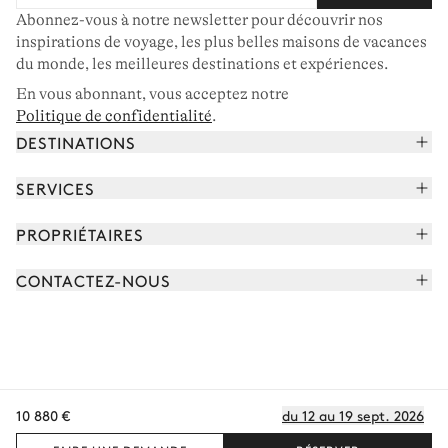
Abonnez-vous à notre newsletter pour découvrir nos
inspirations de voyage, les plus belles maisons de vacances
du monde, les meilleures destinations et expériences.
En vous abonnant, vous acceptez notre
Politique de confidentialité
.
DESTINATIONS
Alpes françaises
SERVICES
Courchevel
Réserver vos vacances
PROPRIÉTAIRES
Corse
Lire le magazine
Rejoindre notre portfolio
Cap Ferret
CONTACTEZ-NOUS
Rencontrer votre concierge
Découvrir nos propriétaires
Saint-Tropez
Nous envoyer un message
Partenaires de voyage
Italie
Programmer un appel
Achetez une maison
Voir plus
FAQ
FR - €
Carrières
10 880 €
du 12 au 19 sept. 2026
Politique de confidentialité
Conditions des cookies
Conditions d'utilisation
CGV
Plan du site
© 2026 Tous droits réservés