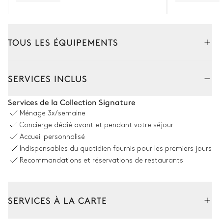
TOUS LES ÉQUIPEMENTS
Extérieur
Intérieur
SERVICES INCLUS
Terrasse couverte
Services de la Collection Signature
Ménage
3x/semaine
Table
2
Canapés
Concierge dédié avant et pendant votre séjour
14 places
Accueil personnalisé
Fontaine
Indispensables du quotidien fournis pour les premiers jours
Recommandations et réservations de restaurants
Coin piscine
SERVICES À LA CARTE
8
Transats
Piscine
Chauffée · Au chlore
Dimensions : L = 8m, l = 5m