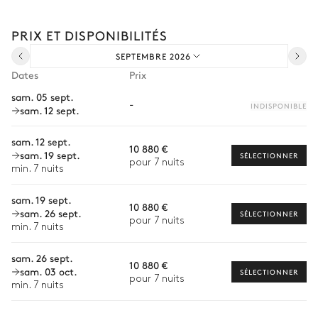
Composez votre séjour parmi l’ensemble de nos services et de
nos expériences sur mesure.
PRIX ET DISPONIBILITÉS
Transfert à l'arrivée et au départ
Terrasse
SEPTEMBRE 2026
Courses livrées avant l'arrivée
Dates
Prix
Table
Barbecue
Location de voiture
8 places
sam. 05 sept.
-
INDISPONIBLE
sam. 12 sept.
Chef à domicile
Terrasse couverte 2
Personnel de maison supplémentaire
sam. 12 sept.
10 880 €
sam. 19 sept.
SÉLECTIONNER
Bien-être à domicile
pour 7 nuits
2
Canapés
min. 7 nuits
Babysitter
sam. 19 sept.
10 880 €
Terrain de pétanque
sam. 26 sept.
Location de vélo
SÉLECTIONNER
pour 7 nuits
min. 7 nuits
Visites guidées et excursions
Vue sur la nature
sam. 26 sept.
10 880 €
Visites gastronomiques
sam. 03 oct.
SÉLECTIONNER
pour 7 nuits
min. 7 nuits
Balade à cheval
Cours de cuisine