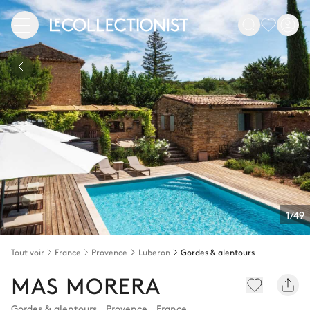
1/49
Tout voir
France
Provence
Luberon
Gordes & alentours
MAS MORERA
Gordes & alentours
,
Provence
,
France