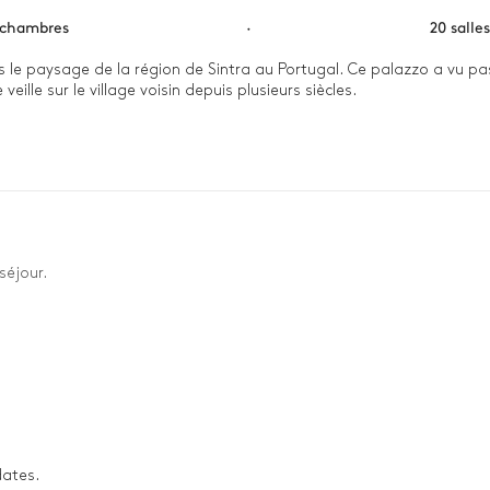
 chambres
·
20 salle
 paysage de la région de Sintra au Portugal. Ce palazzo a vu passer
lle sur le village voisin depuis plusieurs siècles.

nte, cette première impression ne se dément pas à l'intérieur tant
ommencez votre journée par un petit-déjeuner dans le jardin médit
ieure avant de savourer des pâtisseries dans la serre verdoyante. E
 les troupes pour un apéritif autour du bar extérieur avant de savour
séjour.
dates.