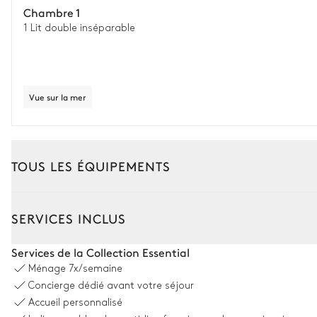
Chambre 1
1 Lit double inséparable
Vue sur la mer
TOUS LES ÉQUIPEMENTS
Extérieur
Intérieur
SERVICES INCLUS
Salle à manger extérieure du chateau
Services de la Collection Essential
Ménage
7x/semaine
Table
Concierge dédié avant votre séjour
16 places
Accueil personnalisé