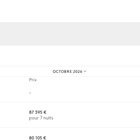
Douche extérieure
os expériences sur mesure.
OCTOBRE 2026
Douche extérieure
Prix
-
87 395 €
pour 7 nuits
80 105 €