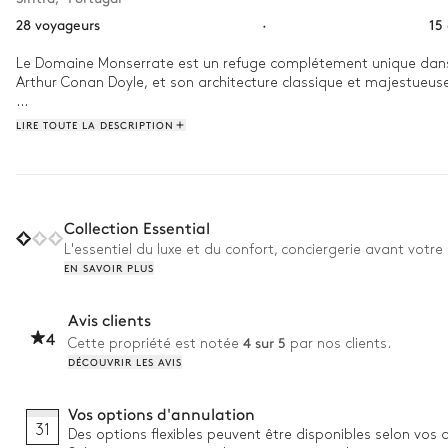
28 voyageurs
·
15
Le Domaine Monserrate est un refuge complétement unique dans le
Arthur Conan Doyle, et son architecture classique et majestueuse vei
Si au premier abord cette maison hors du commun est époustoufla
LIRE TOUTE LA DESCRIPTION
jusque dans le moindre détail pour préserver l'âme des lieux. C
l'étang. L'après-midi, prélassez-vous au bord de la piscine extér
seront cuisinés par le chef de la maison. Le soir venu, rassemblez
vôtre ce soir pour changer d'ambiance tous les jours ! 
Collection Essential
L'essentiel du luxe et du confort, conciergerie avant votre 
EN SAVOIR PLUS
Avis clients
4
4 sur 5
Cette propriété est notée
par nos clients.
DÉCOUVRIR LES AVIS
Vos options d'annulation
31
Des options flexibles peuvent être disponibles selon vos 