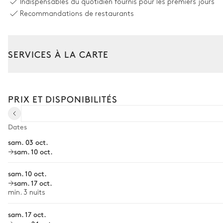
Indispensables du quotidien fournis pour les premiers jours
Piscine 1
Recommandations de restaurants
Piscine
Non chauffée · Au chlore
SERVICES À LA CARTE
7
Transats
Composez votre séjour parmi l’ensemble de nos services et de n
Transfert à l'arrivée et au départ
Piscine 2
PRIX ET DISPONIBILITÉS
Courses livrées avant l'arrivée
Piscine
Location de voiture
Dates
Chauffée · Au chlore
sam. 03 oct.
Chef à domicile
sam. 10 oct.
Jardin
Personnel de maison supplémentaire
sam. 10 oct.
Bien-être à domicile
Mediterranéen
Arboré
Avec pelouse
sam. 17 oct.
min. 3 nuits
Babysitter
sam. 17 oct.
Location de vélo