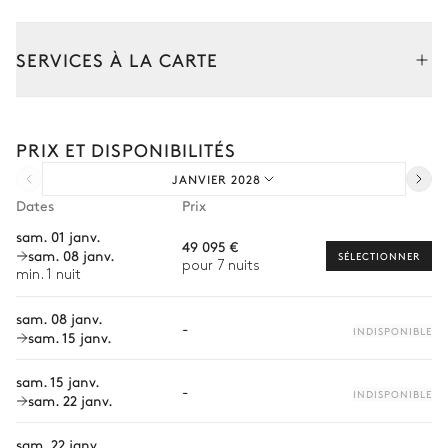
8 places
2
Canapés
SERVICES À LA CARTE
Terrain de tennis
Composez votre séjour parmi l’ensemble de nos services et de
nos expériences sur mesure.
PRIX ET DISPONIBILITÉS
Transfert à l'arrivée et au départ
Jardin
JANVIER 2028
Courses livrées avant l'arrivée
Dates
Prix
Arboré
Avec pelouse
Mediterranéen
Location de voiture
sam. 01 janv.
49 095 €
sam. 08 janv.
Chef à domicile
SÉLECTIONNER
2
Fontaines
pour 7 nuits
min. 1 nuit
Personnel de maison supplémentaire
sam. 08 janv.
-
Bien-être à domicile
INDISPONIBLE
sam. 15 janv.
Babysitter
sam. 15 janv.
-
INDISPONIBLE
sam. 22 janv.
Location de vélo
Visites guidées et excursions
sam. 22 janv.