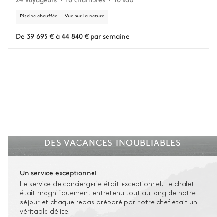
Vous gardez une marge de manœuvre en cas
d'imprévus.
Piscine chauffée
Vue sur la nature
L'assurance flexible est disponible pour tous les séjours jusqu'à 55 555 €.
1
De 39 695 € à 44 840 € par semaine
Entre 59 jours et le jour du check-in : le montant total du séjour est dû.
Voir nos conditions d'assurance
DES VACANCES INOUBLIABLES
Un service exceptionnel
Le service de conciergerie était exceptionnel. Le chalet
était magnifiquement entretenu tout au long de notre
séjour et chaque repas préparé par notre chef était un
véritable délice!