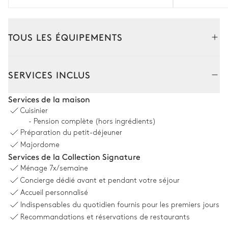
TOUS LES ÉQUIPEMENTS
Extérieur
Intérieur
SERVICES INCLUS
Coin piscine
Services de la maison
Cuisinier
2
Double transats
Douche extérieure
- Pension complète (hors ingrédients)
Préparation du petit-déjeuner
10
Transats
Piscine
Chauffée · Au chlore
Majordome
Pergola
Dimensions : L = 13m, l = 5m,
Services de la Collection Signature
profondeur = 1,2m / 3,5m
Ménage
7x/semaine
Concierge dédié avant et pendant votre séjour
Terrasse
Accueil personnalisé
Indispensables du quotidien fournis pour les premiers jours
Recommandations et réservations de restaurants
Table
15
Fauteuils