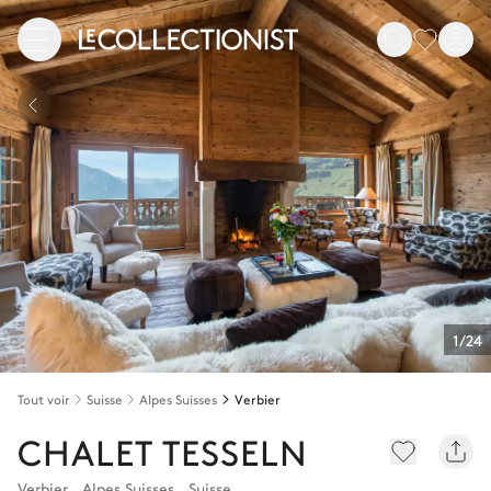
1/24
Tout voir
Suisse
Alpes Suisses
Verbier
CHALET TESSELN
Verbier
,
Alpes Suisses
,
Suisse