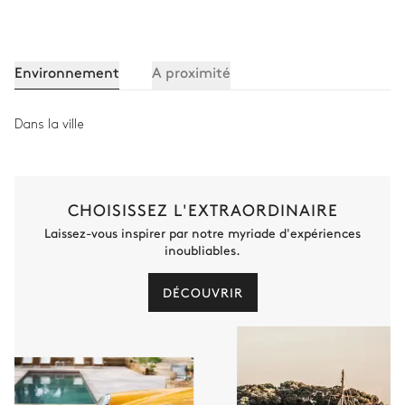
2
Lits superposés (4 lits
simples)
Environnement
A proximité
Salle de bain 5
Dans la ville
Attenante
Douche
WC
CHOISISSEZ L'EXTRAORDINAIRE
Vasque double
Laissez-vous inspirer par notre myriade d'expériences
inoubliables.
Espace SPA
DÉCOUVRIR
Hammam
Douche
Local à ski