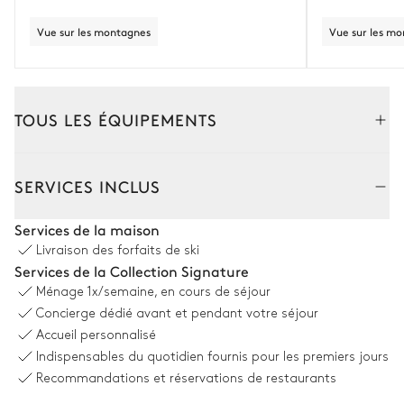
Vue sur les montagnes
Vue sur les m
TOUS LES ÉQUIPEMENTS
Intérieur
SERVICES INCLUS
Salon
Services de la maison
Livraison des forfaits de ski
Vue sur les montagnes
Services de la Collection Signature
Ménage
1x/semaine, en cours de séjour
Canapé
Cheminée
Concierge dédié avant et pendant votre séjour
5
Fauteuils
Balcon
Accueil personnalisé
Indispensables du quotidien fournis pour les premiers jours
Salle à manger
Recommandations et réservations de restaurants