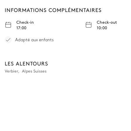
Attenante
INFORMATIONS COMPLÉMENTAIRES
Baignoire
WC
Check-in
Check-out
Vasque double
17:00
10:00
Chambre 4
Adapté aux enfants
Lit superposé (2 lits simples)
LES ALENTOURS
Verbier
,
Alpes Suisses
Salle de bain 4
Attenante
Baignoire
WC
Vasque simple
Chambre 5