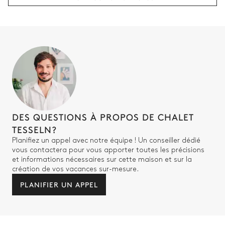
Salle de bain 2
Attenante
Baignoire
WC
Vasque double
DES QUESTIONS À PROPOS DE CHALET
Chambre 3
TESSELN?
Planifiez un appel avec notre équipe ! Un conseiller dédié
Vue sur les montagnes
vous contactera pour vous apporter toutes les précisions
et informations nécessaires sur cette maison et sur la
Lit double (2 lits simples)
Terrasse
création de vos vacances sur-mesure.
180x200
PLANIFIER UN APPEL
Salle de bain 3