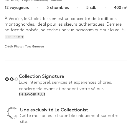
12 voyageurs
·
5 chambres
·
5 sdb
·
400 m²
À Verbier, le Chalet Tesslen est un concentré de traditions 
montagnardes, idéal pour les skieurs authentiques. Derrière 
sa façade boisée, se cache une vue panoramique sur la vallée, 
parfaitement complétée une décoration chaleureuse et cosy, 
LIRE PLUS
qui évoquent les longues soirées d’hiver au coin du feu.

Crédit Photo :
Yves Garneau
Enfilez vos skis de bon matin et ne perdez pas une minute 
pour rejoindre les pistes des Alpes suisses grâce à la 
localisation ski in ski out du Chalet Tesslen. Après l’effort, 
rentrez comme vous êtes partis et déchaussez direction le 
Collection Signature
hammam, la meilleure solution pour détendre vos muscles 
fatigués !
Luxe intemporel, services et expériences phares,
conciergerie avant et pendant votre séjour.
EN SAVOIR PLUS
Une exclusivité Le Collectionist
Cette maison est disponible uniquement sur notre
site.