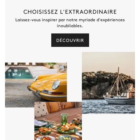
Barbecue
CHOISISSEZ L'EXTRAORDINAIRE
Laissez-vous inspirer par notre myriade d'expériences
Local à ski
inoubliables.
DÉCOUVRIR
Spa
Hammam
Sauna