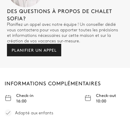
Lit double (2 lits simples)
DES QUESTIONS À PROPOS DE CHALET
SOFIA?
Chambre 5 salle de bain
Planifiez un appel avec notre équipe ! Un conseiller dédié
vous contactera pour vous apporter toutes les précisions
et informations nécessaires sur cette maison et sur la
Attenante
création de vos vacances sur-mesure.
PLANIFIER UN APPEL
WC
Douche
Vasque simple
Chambre 6
INFORMATIONS COMPLÉMENTAIRES
Lit double (2 lits simples)
Check-in
Check-out
16:00
10:00
Chambre 6 salle de bain
Adapté aux enfants
Attenante