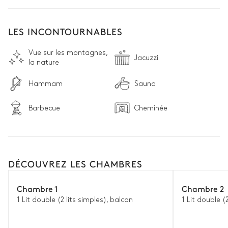
lumières opalines des montagnes suisses, ouvertes vers 
différents horizons pour ne rien louper des paysages naturels.

LES INCONTOURNABLES
Toutes dotées de salles de bains privées, les chambres à 
coucher se composent quasi exclusivement de bois, 
Vue sur les montagnes,
sobrement décorées sous de larges charpentes qui laissent 
Jacuzzi
la nature
apparaitre le savoir-faire traditionnel de la région, et 
transforment chaque pièce en véritable écrin de repos. 
Hammam
Sauna
Barbecue
Cheminée
DÉCOUVREZ LES CHAMBRES
Chambre 1
Chambre 2
1 Lit double (2 lits simples), balcon
1 Lit double (