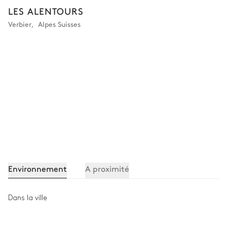
LES ALENTOURS
WC
Douche
Verbier
,
Alpes Suisses
Vasque simple
Bureau
Table
Buanderie
WC invités
Environnement
A proximité
WC
Vasque simple
Dans la ville
Autre equipements