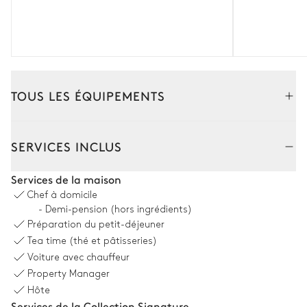
TOUS LES ÉQUIPEMENTS
Intérieur
Extérieur
SERVICES INCLUS
Salon
Services de la maison
Chef à domicile
TV
Cheminée
- Demi-pension (hors ingrédients)
Préparation du petit-déjeuner
2
Canapés
Terrasse
Tea time (thé et pâtisseries)
Voiture avec chauffeur
Salle à manger
Property Manager
Hôte
Table
Services de la Collection Signature