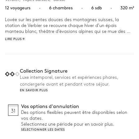
12 voyageurs
·
6 chambres
·
6 sdb
·
320 m²
Lovée sur les pentes douces des montagnes suisses, la 
station de Verbier se recouvre chaque hiver d’un épais 
manteau blanc, théâtre d’évasions alpines qui se mue dès 
que naissent les premières fleurs en somptueux domaine 
LIRE PLUS
dédié aux loisirs en plein-air. Une destination reconnue pour 
son art de vivre et sa gastronomie, que le chalet Sofia 
propose de redécouvrir dans un cadre emprunt d’élégance.

Couronnée de hauts sapins qui ponctuent les perspectives 
Collection Signature
vers les hauts sommets du Valais, l’architecture de la villa 
Luxe intemporel, services et expériences phares,
s’élève en respectant les reliefs sinueux qui l’enveloppent, où 
conciergerie avant et pendant votre séjour.
jardins et nature se confondent pour ne former qu’un seul et 
EN SAVOIR PLUS
même ensemble harmonieux. Des espaces qui invitent à partir 
à la découverte de la montagne, après avoir observé en 
silence ses mystères depuis le jacuzzi extérieur.

Vos options d'annulation
31
Des options flexibles peuvent être disponibles selon
À l’intérieur de la propriété, l’alliance de pierres et de bois qui 
vos dates.
compose la façade reste apparente dans les salles de vie 
Sélectionnez une période pour en savoir plus.
commune, elles-mêmes enrichies d’une décoration bourgeoise 
SÉLECTIONNER LES DATES
qui rend hommage au prestige du domaine. Des pièces qui 
laissent pénétrer via de larges fenêtres à la française les 