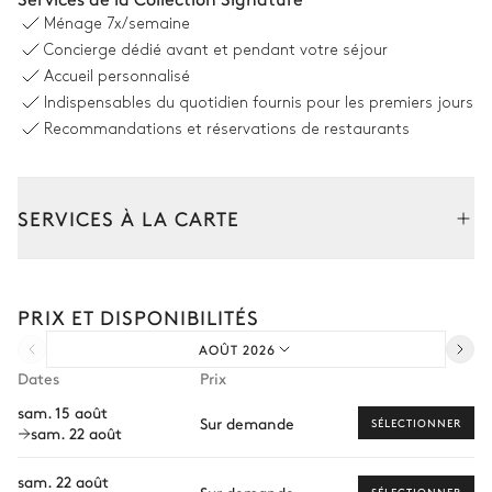
12 places
Ménage
7x/semaine
Concierge dédié avant et pendant votre séjour
Cuisine
Accueil personnalisé
Indispensables du quotidien fournis pour les premiers jours
Ouverte
Recommandations et réservations de restaurants
Chambre 1
SERVICES À LA CARTE
Lit double (2 lits simples)
Balcon
Composez votre séjour parmi l’ensemble de nos services et de
nos expériences sur mesure.
PRIX ET DISPONIBILITÉS
Transfert à l'arrivée et au départ
Chambre 1 salle de bain
AOÛT 2026
Courses livrées avant l'arrivée
Dates
Prix
Attenante
Location de voiture
sam. 15 août
Sur demande
SÉLECTIONNER
WC
Baignoire
sam. 22 août
Personnel de maison supplémentaire
Bien-être à domicile
sam. 22 août
Sur demande