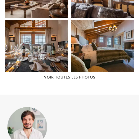
Attenante
WC
Vasque simple
Douche
Chambre 4
Lit double (2 lits simples)
Chambre 4 salle de bain
VOIR TOUTES LES PHOTOS
Attenante
WC
Vasque simple
Baignoire
Chambre 5