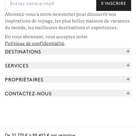
S'INSCRIRE
Abonnez-vous à notre newsletter pour découvrir nos
inspirations de voyage, les plus belles maisons de vacances
du monde, les meilleures destinations et expériences.
En vous abonnant, vous acceptez notre
Politique de confidentialité
.
DESTINATIONS
Alpes françaises
SERVICES
Courchevel
Réserver vos vacances
PROPRIÉTAIRES
Corse
Lire le magazine
Rejoindre notre portfolio
Cap Ferret
CONTACTEZ-NOUS
Rencontrer votre concierge
Découvrir nos propriétaires
Saint-Tropez
Nous envoyer un message
Partenaires de voyage
Italie
Programmer un appel
Achetez une maison
Voir plus
FAQ
FR - €
Carrières
De 32 770 € à 89 455 €
par semaine