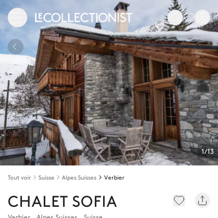
1/13
Tout voir
Suisse
Alpes Suisses
Verbier
CHALET SOFIA
Verbier
,
Alpes Suisses
,
Suisse