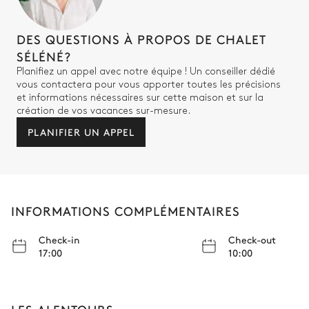
bain
DES QUESTIONS À PROPOS DE CHALET
Chambre 3
SÉLÉNÉ?
Planifiez un appel avec notre équipe ! Un conseiller dédié
Lit double inséparable
vous contactera pour vous apporter toutes les précisions
200x200
et informations nécessaires sur cette maison et sur la
création de vos vacances sur-mesure.
Salle de bain 3
PLANIFIER UN APPEL
Attenante
Baignoire
Vasque simple
INFORMATIONS COMPLÉMENTAIRES
Douche à l'italienne
WC séparés de la salle de
bain
Check-in
Check-out
17:00
10:00
Local à ski
Râtelier à skis
Sèche-chaussures