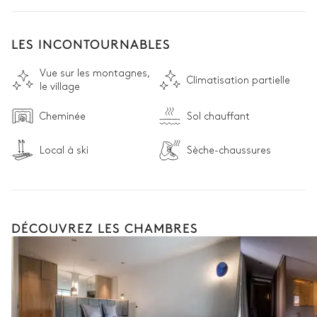
chaleur traditionnelle des chalets

• Proche de la télécabine Alpinium : à 8 minutes à pied, avec 
possibilité de retour par les pistes, suivi d'une marche de 2 
LES INCONTOURNABLES
minutes
Vue sur les montagnes,
Climatisation partielle
le village
Cheminée
Sol chauffant
Local à ski
Sèche-chaussures
DÉCOUVREZ LES CHAMBRES