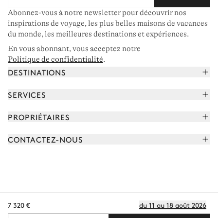
Abonnez-vous à notre newsletter pour découvrir nos
inspirations de voyage, les plus belles maisons de vacances
du monde, les meilleures destinations et expériences.
En vous abonnant, vous acceptez notre
Politique de confidentialité
.
DESTINATIONS
Alpes françaises
SERVICES
Courchevel
Réserver vos vacances
PROPRIÉTAIRES
Corse
Lire le magazine
Rejoindre notre portfolio
Cap Ferret
CONTACTEZ-NOUS
Rencontrer votre concierge
Découvrir nos propriétaires
Saint-Tropez
Nous envoyer un message
Partenaires de voyage
Italie
Programmer un appel
Achetez une maison
Voir plus
FAQ
FR - €
Carrières
7 320 €
du 11 au 18 août 2026
Politique de confidentialité
Conditions des cookies
Conditions d'utilisation
CGV
Plan du site
© 2026 Tous droits réservés