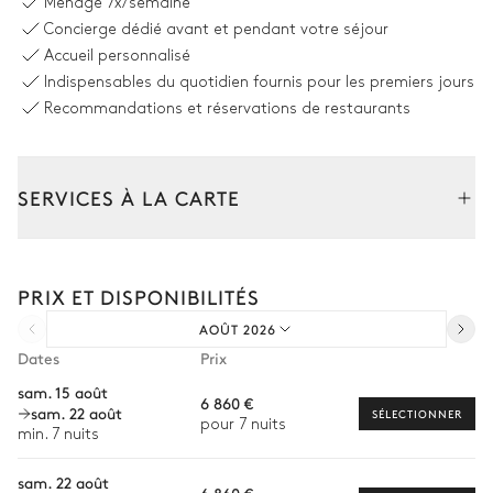
Ménage
7x/semaine
3
Fauteuils
Système son
Concierge dédié avant et pendant votre séjour
Cheminée
Bibliothèque
Accueil personnalisé
Bois
Indispensables du quotidien fournis pour les premiers jours
Recommandations et réservations de restaurants
Salle à manger
SERVICES À LA CARTE
Table
Système son
8 places
Composez votre séjour parmi l’ensemble de nos services et de
nos expériences sur mesure.
Cuisine
PRIX ET DISPONIBILITÉS
Transfert à l'arrivée et au départ
AOÛT 2026
Ouverte
Courses livrées avant l'arrivée
Dates
Prix
Location de voiture
Réfrigérateur
Lave vaisselle
sam. 15 août
6 860 €
sam. 22 août
Congélateur
Blender / Mixeur
Chef à domicile
SÉLECTIONNER
pour 7 nuits
min. 7 nuits
Hotte
Machine à glaçons
Personnel de maison supplémentaire
Four
Cave à vin
sam. 22 août
6 860 €
Bien-être à domicile