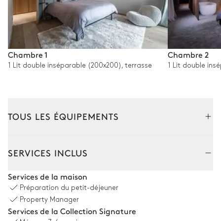
Chambre 1
Chambre 2
1 Lit double inséparable (200x200), terrasse
1 Lit double in
TOUS LES ÉQUIPEMENTS
Intérieur
SERVICES INCLUS
Salon
Services de la maison
Préparation du petit-déjeuner
Vue sur les montagnes
Climatisation
Property Manager
Services de la Collection Signature
2
Canapés
Smart TV