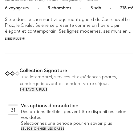
6 voyageurs
·
3 chambres
·
3 sdb
·
276 m²
Situé dans le charmant village montagnard de Courchevel Le 
Praz, le Chalet Séléné se présente comme un havre alpin 
élégant et contemporain. Ses lignes modernes, ses murs en 
béton et ses accents chaleureux en bois créent le cadre idéal 
LIRE PLUS
pour un séjour unique et paisible à la montagne.

D'une superficie de 276 m², ce refuge spacieux peut accueillir 
jusqu'à 6 personnes dans 3 grandes chambres et 3 salles de 
bains. Conçu pour favoriser la connexion et l'intimité, son 
Collection Signature
agencement généreux alterne entre des espaces de vie 
Luxe intemporel, services et expériences phares,
ouverts et des coins intimes pour des moments de 
conciergerie avant et pendant votre séjour.
tranquillité.

EN SAVOIR PLUS
Pourquoi on l'aime :

Vos options d'annulation
31
Des options flexibles peuvent être disponibles selon
• Aménagement spacieux : un espace généreux pour se réunir 
vos dates.
et préserver son intimité

Sélectionnez une période pour en savoir plus.
• Emplacement central : à quelques pas des boutiques, 
SÉLECTIONNER LES DATES
restaurants et la vie du village

• Design contemporain : version moderne et raffinée de la 