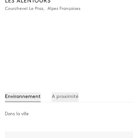
LES ALENTOURS
Courchevel Le Praz
,
Alpes Françaises
Buanderie
Machine à laver
Table à repasser
Sèche linge
Fer à repasser
Environnement
A proximité
Dans la ville