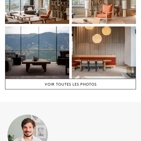
Attenante
Baignoire
Vasque double
Douche à l'italienne
WC séparés de la salle de
bain
Chambre 2
Lit double inséparable
200x200
VOIR TOUTES LES PHOTOS
Salle de bain 2
Attenante
Baignoire
Vasque simple
Douche à l'italienne
WC séparés de la salle de