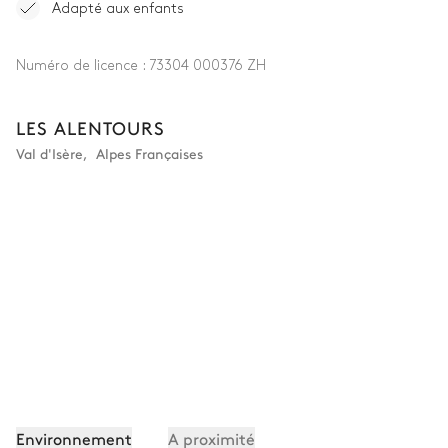
Machine à laver
Fer à repasser
Adapté aux enfants
Table à repasser
Sèche linge
Numéro de licence :
73304 000376 ZH
Autre equipements
LES ALENTOURS
Terrasse
Val d'Isère
,
Alpes Françaises
Local à ski
Spa
Hammam
Transat
Piscine
Chauffée · Au chlore
Dimensions : L = 6m, l = 3m
Environnement
A proximité