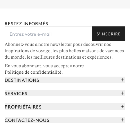
RESTEZ INFORMÉS
S'INSCRIRE
Abonnez-vous à notre newsletter pour découvrir nos
inspirations de voyage, les plus belles maisons de vacances
du monde, les meilleures destinations et expériences.
En vous abonnant, vous acceptez notre
Politique de confidentialité
.
DESTINATIONS
Alpes françaises
SERVICES
Courchevel
Réserver vos vacances
PROPRIÉTAIRES
Corse
Lire le magazine
Rejoindre notre portfolio
Cap Ferret
CONTACTEZ-NOUS
Rencontrer votre concierge
Découvrir nos propriétaires
Saint-Tropez