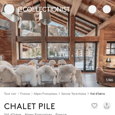
1/46
Tout voir
France
Alpes Françaises
Savoie Tarentaise
Val d'Isère
CHALET PILE
Val d'Isère
,
Alpes Françaises
,
France