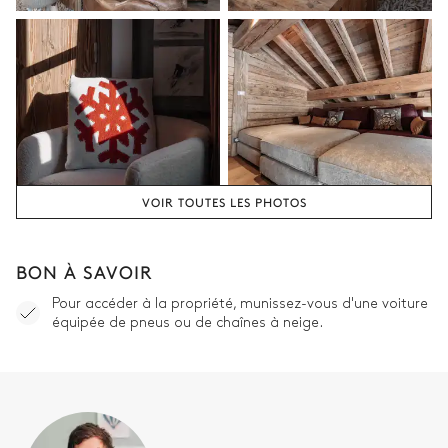
Partagée
Douche
Vasque simple
WC
Chambre 3
VOIR TOUTES LES PHOTOS
Lit double inséparable
Dressing
BON À SAVOIR
Salle de bain chambre 3
Pour accéder à la propriété, munissez-vous d'une voiture
Partagée
équipée de pneus ou de chaînes à neige.
Douche
WC
Vasque simple