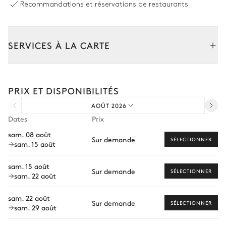
Canapé
TV
Recommandations et réservations de restaurants
Cuisine
SERVICES À LA CARTE
Indépendante
Composez votre séjour parmi l’ensemble de nos services et de
Réfrigérateur
Congélateur
nos expériences sur mesure.
PRIX ET DISPONIBILITÉS
Transfert à l'arrivée et au départ
Four
Lave vaisselle
AOÛT 2026
Four à micro-ondes
Bouilloire
Courses livrées avant l'arrivée
Dates
Prix
Cafetière à dosette
Hotte
Location de voiture
sam. 08 août
Nespresso
Machine à glaçons
Sur demande
SÉLECTIONNER
sam. 15 août
Chef à domicile
Grille pain
Personnel de maison supplémentaire
Blender / Mixeur
sam. 15 août
Sur demande
SÉLECTIONNER
sam. 22 août
Bien-être à domicile
Salle à manger
sam. 22 août
Babysitter
Sur demande
SÉLECTIONNER
sam. 29 août
Visites guidées et excursions
Table