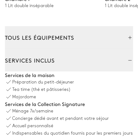
1 Lit double inséparable
1 Lit double ins
TOUS LES ÉQUIPEMENTS
Intérieur
SERVICES INCLUS
Salon
Services de la maison
Préparation du petit-déjeuner
Cheminée
Canapé
Tea time (thé et pâtisseries)
2
Fauteuils
Terrasse
Majordome
Services de la Collection Signature
TV
Ménage
7x/semaine
Concierge dédié avant et pendant votre séjour
Salon 2
Accueil personnalisé
Indispensables du quotidien fournis pour les premiers jours