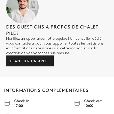
Chambre 4
Lit double inséparable
Dressing
DES QUESTIONS À PROPOS DE CHALET
Chambre 5
PILE?
Planifiez un appel avec notre équipe ! Un conseiller dédié
Lit superposé (2 lits simples)
vous contactera pour vous apporter toutes les précisions
et informations nécessaires sur cette maison et sur la
création de vos vacances sur-mesure.
Salle de bain chambre 4 and 5
PLANIFIER UN APPEL
Partagée
Douche
WC
Vasque simple
INFORMATIONS COMPLÉMENTAIRES
Check-in
Check-out
Buanderie
17:00
10:00