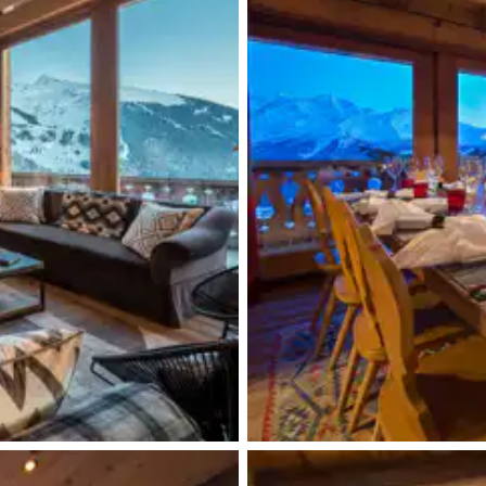
WC
Système son
WC