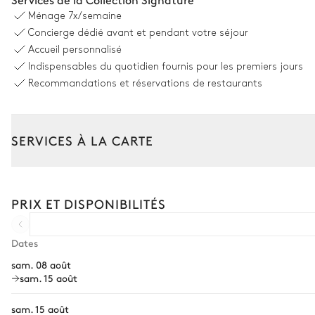
10 places
Ménage
7x/semaine
Concierge dédié avant et pendant votre séjour
Cuisine
Accueil personnalisé
Indispensables du quotidien fournis pour les premiers jours
Indépendante
Recommandations et réservations de restaurants
Réfrigérateur
Lave vaisselle
SERVICES À LA CARTE
Composez votre séjour parmi l’ensemble de nos services et de n
Chambre Master
Transfert à l'arrivée et au départ
PRIX ET DISPONIBILITÉS
Lit double inséparable
Courses livrées avant l'arrivée
Balcon
Location de voiture
Dates
TV
sam. 08 août
Chef à domicile
sam. 15 août
Personnel de maison supplémentaire
Salle de bain - Master
sam. 15 août
Bien-être à domicile