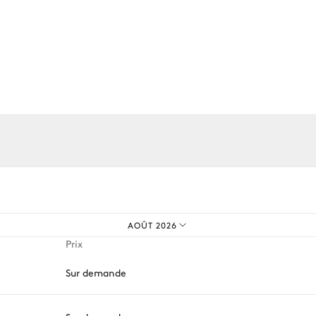
Four
os expériences sur mesure.
Système son
AOÛT 2026
Cheminée
Prix
Sur demande