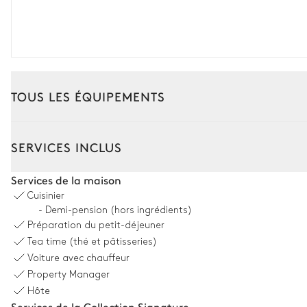
TOUS LES ÉQUIPEMENTS
Intérieur
Extérieur
SERVICES INCLUS
Salon
Services de la maison
Cuisinier
2
Canapés
- Demi-pension (hors ingrédients)
Préparation du petit-déjeuner
2
Fauteuils
Tea time (thé et pâtisseries)
Voiture avec chauffeur
Salle à manger
Property Manager
Hôte
Table
Services de la Collection Signature