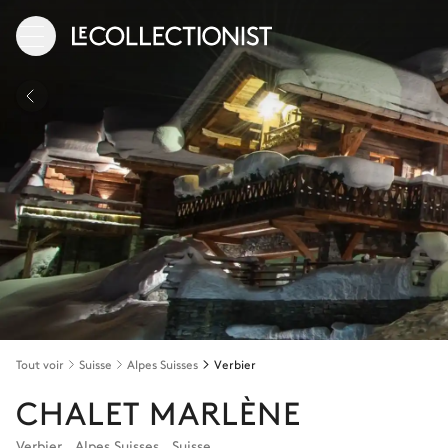
Tout voir
Suisse
Alpes Suisses
Verbier
CHALET MARLÈNE
Verbier
,
Alpes Suisses
,
Suisse