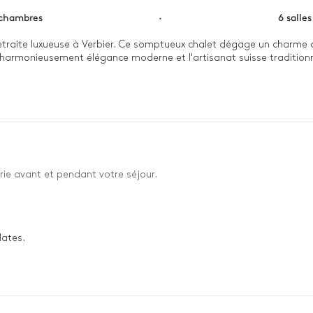
 chambres
·
6 salle
etraite luxueuse à Verbier. Ce somptueux chalet dégage un charme ca
 harmonieusement élégance moderne et l'artisanat suisse traditionne
la piscine chauffée, suivie d'une séance revigorante dans le hamm
rivée. Le soir venu, installez-vous près de la cheminée crépitante p
rie avant et pendant votre séjour.
dates.