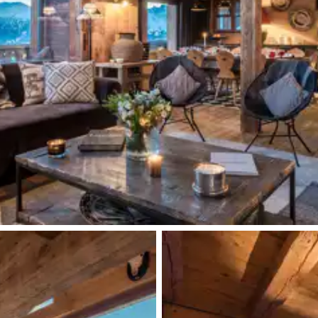
Système son
WC
Système son