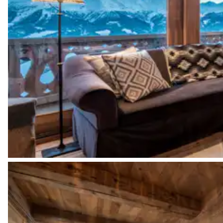
Chambre 3
Lit double inséparable
Chambre 3 salle de bain
Attenante
Douche
Vasque simple
Chambre 4
Lit superposé (2 lits simples)
Chambre 4 salle de bain