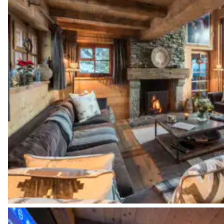
Attenante
Baignoire
Vasque simple
Chambre 5
Lit double (2 lits simples)
Salle de bain 5
Indépendante
Douche
Vasque simple
Chambre 6