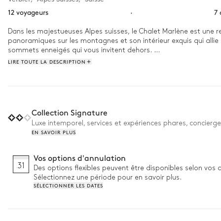
12 voyageurs
·
7
Dans les majestueuses Alpes suisses, le Chalet Marlène est une r
panoramiques sur les montagnes et son intérieur exquis qui allie
sommets enneigés qui vous invitent dehors. 

LIRE TOUTE LA DESCRIPTION
Commencez votre journée par une baignade rafraîchissante dans 
massage apaisant ou à regarder un film dans la salle de cinéma p
sous le ciel étoilé.
Collection Signature
Luxe intemporel, services et expériences phares, concierge
EN SAVOIR PLUS
Vos options d'annulation
31
Des options flexibles peuvent être disponibles selon vos 
Sélectionnez une période pour en savoir plus.
SÉLECTIONNER LES DATES