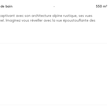
s de bain
·
550 m²
ptivant avec son architecture alpine rustique, ses vues 
l. Imaginez vous réveiller avec la vue époustouflante des 
am ou le sauna. Passez l'après-midi à vous détendre avec un 
our jouer à des jeux de cartes ou détendez-vous dans le jacuzzi 