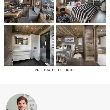
TV
Lit double inséparable
Chambre 2 salle de bain
Attenante
Vasque simple
WC
Douche à l'italienne
Chambre 3
VOIR TOUTES LES PHOTOS
Vue sur les montagnes
TV
Lit double inséparable
Chambre 3 salle de bain
Attenante