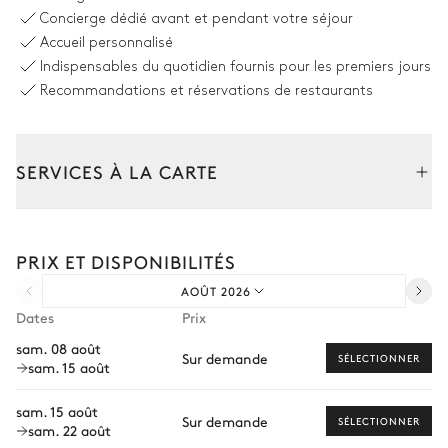
Concierge dédié avant et pendant votre séjour
Salle à manger
Accueil personnalisé
Indispensables du quotidien fournis pour les premiers jours
Table
Recommandations et réservations de restaurants
10 places
Cuisine
SERVICES À LA CARTE
Ouverte
Composez votre séjour parmi l’ensemble de nos services et de
nos expériences sur mesure.
Bar
Machine à glaçons
PRIX ET DISPONIBILITÉS
Transfert à l'arrivée et au départ
Cafetière à dosette
Bouilloire
AOÛT 2026
Courses livrées avant l'arrivée
Nespresso
Four professionnel
Dates
Prix
Lave vaisselle
Location de voiture
Grille pain
sam. 08 août
Sur demande
Réfrigérateur
SÉLECTIONNER
sam. 15 août
Chef à domicile
Four à micro-ondes
Congélateur
Blender / Mixeur
Personnel de maison supplémentaire
sam. 15 août
Hotte
Sur demande
SÉLECTIONNER
sam. 22 août
Bien-être à domicile