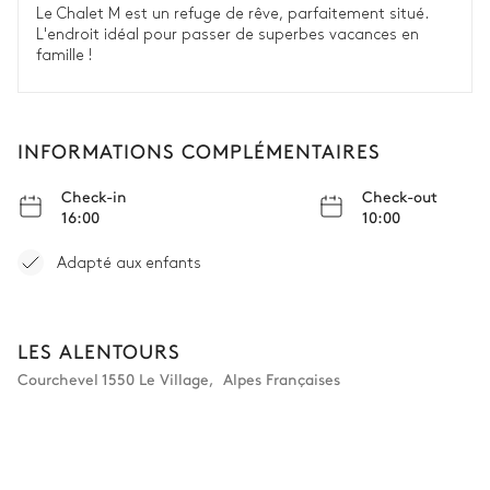
Chambre 5
Le Chalet M est un refuge de rêve, parfaitement situé.
L'endroit idéal pour passer de superbes vacances en
Vue sur les montagnes
famille !
TV
Lit double inséparable
INFORMATIONS COMPLÉMENTAIRES
Chambre 5 salle de bain
Check-in
Check-out
16:00
10:00
Attenante
Adapté aux enfants
Vasque simple
WC
Douche à l'italienne
LES ALENTOURS
Buanderie
Courchevel 1550 Le Village
,
Alpes Françaises
Machine à laver
Table à repasser
Sèche linge
Fer à repasser