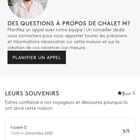
Vasque simple
WC
Douche à l'italienne
DES QUESTIONS À PROPOS DE CHALET M?
Planifiez un appel avec notre équipe ! Un conseiller dédié
vous contactera pour vous apporter toutes les précisions
Chambre 4
et informations nécessaires sur cette maison et sur la
création de vos vacances sur-mesure.
Vue sur les montagnes
PLANIFIER UN APPEL
TV
Lit double inséparable
Chambre 4 salle de bain
LEURS SOUVENIRS
5
sur 5
Attenante
Faites confiance à nos voyageurs et découvrez pourquoi ils
ont aimé cette maison.
Vasque simple
WC
Douche à l'italienne
Azadeh D.
5/5
Décembre 2022
Visité en