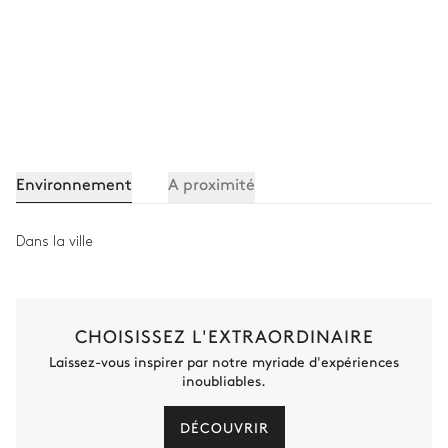
WC invités
WC
Autre equipements
Environnement
A proximité
Baby foot
Transat
Système son
Coffre-fort
Dans la ville
Salle de jeux
CHOISISSEZ L'EXTRAORDINAIRE
Local à ski
Laissez-vous inspirer par notre myriade d'expériences
inoubliables.
DÉCOUVRIR
Salle de billard