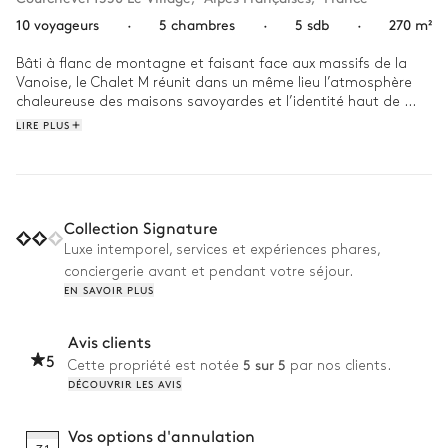
10 voyageurs
·
5 chambres
·
5 sdb
·
270 m²
Bâti à flanc de montagne et faisant face aux massifs de la 
Vanoise, le Chalet M réunit dans un même lieu l’atmosphère 
chaleureuse des maisons savoyardes et l’identité haut de 
gamme de Courchevel. Le Chalet est idéalement situé au 
LIRE PLUS
cœur du village et à proximité immédiate des pistes, et 
bénéficie d’un cadre paisible.

Enveloppé par la vallée et les montagnes environnantes 
ornées d’imposantes forêts de sapins, le Chalet M se fond 
Collection Signature
dans les paysages et ajoute à sa nature grandiose une 
Luxe intemporel, services et expériences phares,
touche d’architecture traditionnelle. Un panorama qui 
conciergerie avant et pendant votre séjour.
s’admire sans réserve depuis les larges baies vitrées de la 
EN SAVOIR PLUS
propriété, ou depuis les balcons qui entourent le chalet, 
accompagné par les flammes qui s’échappent de la cheminée 
du salon. 

Avis clients
5
5 sur 5
Cette propriété est notée
par nos clients.
Traditions, nature et loisirs, le Chalet M a repris pour lui toutes 
DÉCOUVRIR LES AVIS
les particularités qui font de Courchevel une station 
d’exception. Dans un cadre authentique de plus de 270 m2, 
l’architecture, intégralement réalisée en vieux bois, s’inspire 
Vos options d'annulation
des traditions savoyardes et y ajoute une décoration raffinée. 