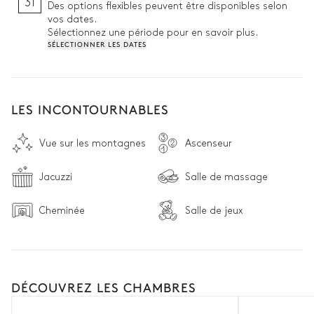
31
Des options flexibles peuvent être disponibles selon
En harmonie avec l’atmosphère chaleureuse des charpentes 
vos dates.
et du bois qui craquelle sous les pieds, elle laisse toute sa 
Sélectionnez une période pour en savoir plus.
place aux matériaux naturels pour y apporter une note cosy 
SÉLECTIONNER LES DATES
et élégante.

Une recherche de bien-être pur et délicat que l’on retrouve 
également dans chacune des cinq chambres du Chalet M, 
toutes pourvues d’une salle de bains privée. Débarrassées des 
LES INCONTOURNABLES
éléments superflus, elles laissent s’exprimer toute la beauté 
du bois brut, donnant à ces pièces une ambiance moelleuse 
Vue sur les montagnes
Ascenseur
et confortable. 

Révélée par les paysages extérieurs, l’architecture en bois de 
Jacuzzi
Salle de massage
la propriété est à l’image de Courchevel. Un cadre qui mêle 
élégance et authenticité au service du bien-être.
Cheminée
Salle de jeux
DÉCOUVREZ LES CHAMBRES