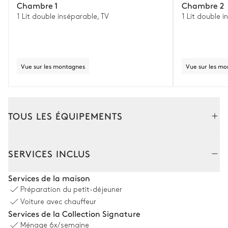
Chambre 1
Chambre 2
1 Lit double inséparable, TV
1 Lit double i
Vue sur les montagnes
Vue sur les m
TOUS LES ÉQUIPEMENTS
Intérieur
Extérieur
SERVICES INCLUS
Salon
Services de la maison
Préparation du petit-déjeuner
TV
Cheminée
Voiture avec chauffeur
Services de la Collection Signature
Système son
Ménage
6x/semaine