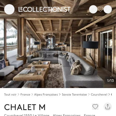
1/13
Tout voir
France
Alpes Françaises
Savoie Tarentaise
Courchevel
CHALET M
Courchevel 1550 Le Village
,
Alpes Françaises
,
France