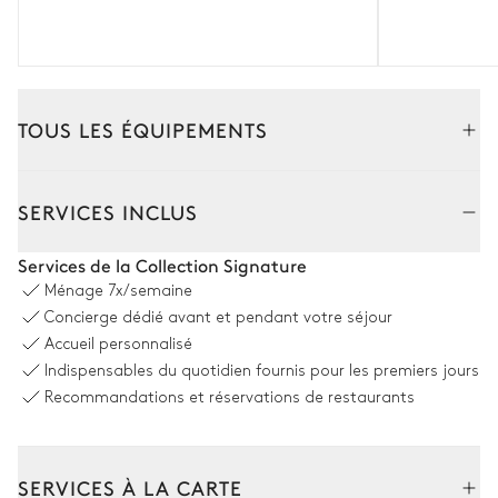
TOUS LES ÉQUIPEMENTS
Intérieur
Extérieur
SERVICES INCLUS
Salon
Services de la Collection Signature
Ménage
7x/semaine
TV
Cheminée
Concierge dédié avant et pendant votre séjour
Bibliothèque
Accueil personnalisé
Indispensables du quotidien fournis pour les premiers jours
Recommandations et réservations de restaurants
Salle à manger ouverte
Table
SERVICES À LA CARTE
14 places