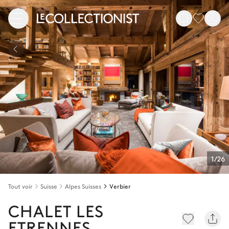
1/26
Tout voir
Suisse
Alpes Suisses
Verbier
CHALET LES
ETRENNES