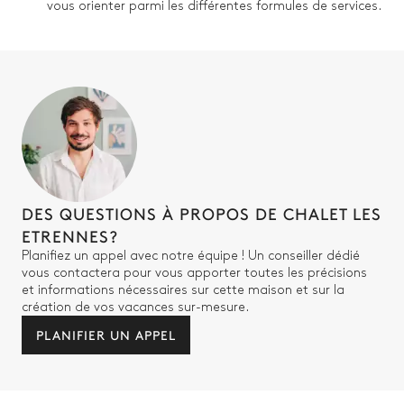
vous orienter parmi les différentes formules de services.
Lit double (2 lits simples)
Chambre 5 salle de bain
Attenante
WC
Baignoire
Vasque simple
Douche
DES QUESTIONS À PROPOS DE CHALET LES
ETRENNES?
Chambre 6
Planifiez un appel avec notre équipe ! Un conseiller dédié
vous contactera pour vous apporter toutes les précisions
et informations nécessaires sur cette maison et sur la
Lit double (2 lits simples)
création de vos vacances sur-mesure.
PLANIFIER UN APPEL
Chambre 6 salle de bain
Attenante