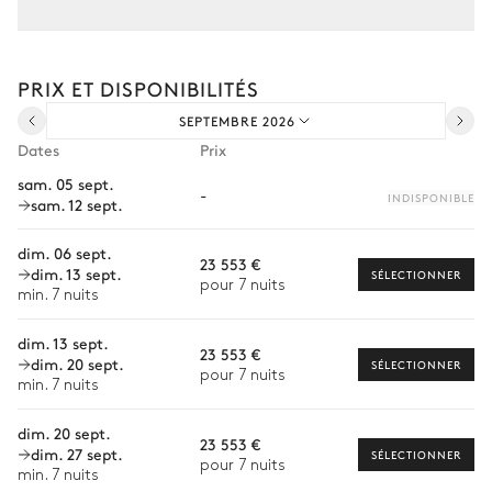
Composez votre séjour parmi l’ensemble de nos services et de
Cuisine ouverte
nos expériences sur mesure.
PRIX ET DISPONIBILITÉS
Transfert à l'arrivée et au départ
Bar
SEPTEMBRE 2026
Courses livrées avant l'arrivée
Dates
Prix
Location de voiture
Chambre 1
sam. 05 sept.
-
INDISPONIBLE
sam. 12 sept.
Chef à domicile
TV
Lit double inséparable
Personnel de maison supplémentaire
dim. 06 sept.
Terrasse
23 553 €
dim. 13 sept.
SÉLECTIONNER
Bien-être à domicile
pour 7 nuits
min. 7 nuits
Chambre 1 salle de bain
Babysitter
dim. 13 sept.
23 553 €
dim. 20 sept.
Visites guidées et excursions
SÉLECTIONNER
pour 7 nuits
Attenante
min. 7 nuits
Moniteur de ski particulier
Baignoire
Douche
dim. 20 sept.
23 553 €
Livraison des forfaits de ski
dim. 27 sept.
SÉLECTIONNER
Vasque double
Pas de WC dans cette salle
pour 7 nuits
min. 7 nuits
Ski-fitting à domicile
de bain