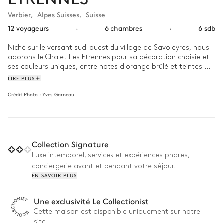
Verbier
,
Alpes Suisses
,
Suisse
12 voyageurs
·
6 chambres
·
6 sdb
Niché sur le versant sud-ouest du village de Savoleyres, nous 
adorons le Chalet Les Etrennes pour sa décoration choisie et 
ses couleurs uniques, entre notes d'orange brûlé et teintes 
bleu froid.

LIRE PLUS
Crédit Photo :
Yves Garneau
Ici, nous aimons passer les matins dans le salon, avec ses 
hauts plafonds et ses grandes baies vitrées qui révèlent de 
merveilleux paysages. Les soirées, en revanche, sont faites 
pour profiter d'inoubliables moments en famille et s'installer 
sur la confortable chaise près du feu de cheminée avec un bon 
Collection Signature
livre, pendant que les enfants courent partout. Si vous vous 
sentez courageux, aventurez-vous sur la terrasse le soir pour 
Luxe intemporel, services et expériences phares,
admirer le paisible spectacle hivernal et scintillant qu'offre la 
conciergerie avant et pendant votre séjour.
station de Verbier. 
EN SAVOIR PLUS
Une exclusivité Le Collectionist
Cette maison est disponible uniquement sur notre
site.