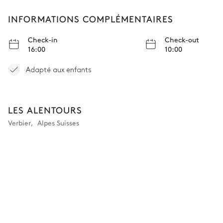
Vasque simple
Douche
INFORMATIONS COMPLÉMENTAIRES
WC
Check-in
Check-out
16:00
10:00
Buanderie
Adapté aux enfants
WC invités
LES ALENTOURS
Verbier
,
Alpes Suisses
WC
Spa
Hammam