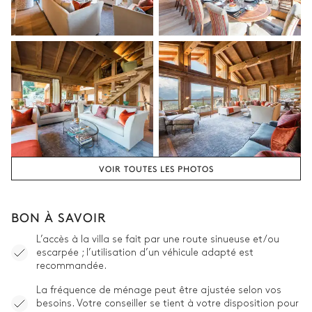
Attenante
Vasque simple
Pas de WC dans cette salle
de bain
Baignoire
Chambre 4
Lit double inséparable
Terrasse
VOIR TOUTES LES PHOTOS
Chambre 4 salle de bain
Attenante
BON À SAVOIR
Douche
Pas de WC dans cette salle
L’accès à la villa se fait par une route sinueuse et/ou
escarpée ; l’utilisation d’un véhicule adapté est
de bain
Vasque simple
recommandée.
La fréquence de ménage peut être ajustée selon vos
Chambre 5
besoins. Votre conseiller se tient à votre disposition pour