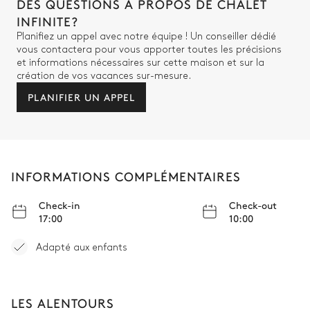
DES QUESTIONS À PROPOS DE CHALET
Chambre double 4
INFINITE?
Planifiez un appel avec notre équipe ! Un conseiller dédié
Vue sur le jardin
Climatisation
vous contactera pour vous apporter toutes les précisions
et informations nécessaires sur cette maison et sur la
création de vos vacances sur-mesure.
Lit double inséparable
Terrasse
180x200
PLANIFIER UN APPEL
Smart TV
Salle de bain ch #4
INFORMATIONS COMPLÉMENTAIRES
Attenante
Check-in
Check-out
Douche
WC
17:00
10:00
Vasque double
Adapté aux enfants
Chambre #5
LES ALENTOURS