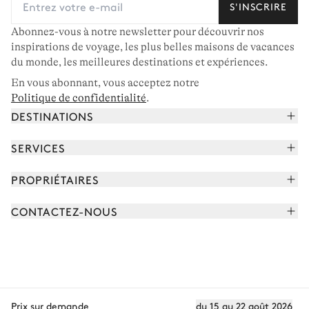
S'INSCRIRE
Abonnez-vous à notre newsletter pour découvrir nos
inspirations de voyage, les plus belles maisons de vacances
du monde, les meilleures destinations et expériences.
En vous abonnant, vous acceptez notre
Politique de confidentialité
.
DESTINATIONS
Alpes françaises
SERVICES
Courchevel
Réserver vos vacances
PROPRIÉTAIRES
Corse
Lire le magazine
Rejoindre notre portfolio
Cap Ferret
CONTACTEZ-NOUS
Rencontrer votre concierge
Découvrir nos propriétaires
Saint-Tropez
Nous envoyer un message
Partenaires de voyage
Italie
Programmer un appel
Achetez une maison
Voir plus
FAQ
FR - €
Carrières
Prix sur demande
du 15 au 22 août 2026
Politique de confidentialité
Conditions des cookies
Conditions d'utilisation
CGV