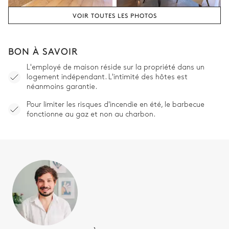
Vasque double
WC séparés de la salle de
bain
VOIR TOUTES LES PHOTOS
Douche
Chambre double 3
BON À SAVOIR
L'employé de maison réside sur la propriété dans un
Vue sur le jardin
Climatisation
logement indépendant. L'intimité des hôtes est
néanmoins garantie.
Lit double inséparable
Terrasse
180x200
Pour limiter les risques d'incendie en été, le barbecue
fonctionne au gaz et non au charbon.
Smart TV
Salle de bain ch #3
Attenante
Vasque double
WC séparés de la salle de
bain
Douche