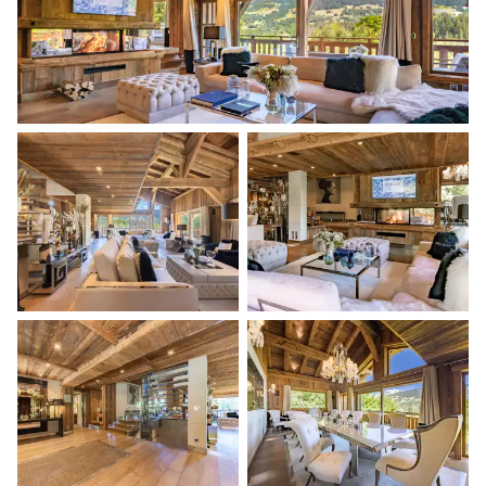
Vue sur le jardin
Attenante
Baignoire
2
Douches
WC séparés de la salle de
Vasque double
bain
Chambre double 2
Vue sur le jardin
Climatisation
Lit double inséparable
Terrasse
180x200
Smart TV
Salle de bain ch #2
Attenante