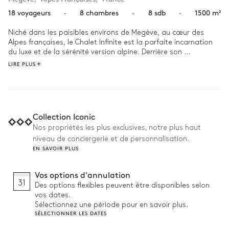
18 voyageurs
·
8 chambres
·
8 sdb
·
1500 m²
Niché dans les paisibles environs de Megève, au cœur des 
Alpes françaises, le Chalet Infinite est la parfaite incarnation 
du luxe et de la sérénité version alpine. Derrière son 
impressionnante façade, découvrez une décoration élégante 
LIRE PLUS
et soignée, en parfaite harmonie avec la majesté des 
sommets environnants.

Imaginez-vous déjà vous réveiller avec le lever du soleil sur les 
montagnes, la lumière filtrant à travers les hautes baies 
Collection Iconic
vitrées du Chalet Infinite. Commencez votre journée par une 
Nos propriétés les plus exclusives, notre plus haut
baignade dans la piscine chauffée, les Alpes enneigées en 
niveau de conciergerie et de personnalisation.
toile de fond. Après une séance d’entraînement dans la salle 
EN SAVOIR PLUS
de fitness ultramoderne du chalet ou une journée de ski à 
dévaler les pentes du domaine de Megève, offrez-vous un 
moment de relaxation dans le hammam ou le jacuzzi. Le soir 
Vos options d'annulation
venu, réunissez votre tribu autour d'un feu de cheminée 
31
Des options flexibles peuvent être disponibles selon
crépitant, tandis que votre chef à domicile vous prépare un 
vos dates.
dîner gourmet à savourer en famille ! 
Sélectionnez une période pour en savoir plus.
SÉLECTIONNER LES DATES