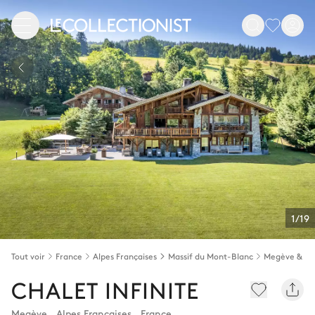
1/19
Tout voir
France
Alpes Françaises
Massif du Mont-Blanc
Megève & en
CHALET INFINITE
Megève
,
Alpes Françaises
,
France