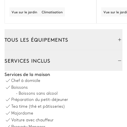
Vue sur le jardin
Climatisation
Vue sur le jard
TOUS LES ÉQUIPEMENTS
Intérieur
Extérieur
SERVICES INCLUS
Salon
Services de la maison
Chef à domicile
Vue sur les montagnes
Climatisation
Boissons
- Boissons sans alcool
3
Canapés
Cheminée
Préparation du petit-déjeuner
Bois
4
Fauteuils
Tea time (thé et pâtisseries)
Smart TV
Bar
Majordome
Système son
Voiture avec chauffeur
Sonos
Property Manager