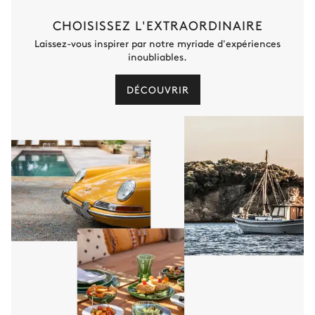
180x200
CHOISISSEZ L'EXTRAORDINAIRE
Balcon
Laissez-vous inspirer par notre myriade d'expériences
inoubliables.
Salle de bain ch #6
DÉCOUVRIR
Attenante
Vasque double
Douche
Baignoire
WC
Chambre double #7 (chalet 2)
Vue sur les montagnes
Climatisation
Lit double inséparable
Balcon
180x200
Smart TV