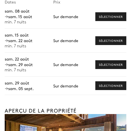
Dates
Prix
Bien-être à domicile
Vue sur le jardin
Climatisation
sam. 08 août
sam. 15 août
Sur demande
Babysitter
SÉLECTIONNER
Table
min. 7 nuits
12 places
Visites guidées et excursions
sam. 15 août
Moniteur de ski particulier
sam. 22 août
Sur demande
SÉLECTIONNER
Chambre Master 1
min. 7 nuits
Ski-fitting à domicile
Vue sur le jardin
Climatisation
sam. 22 août
Chiens de traîneau
sam. 29 août
Sur demande
SÉLECTIONNER
2
Canapés
Table de Bureau
min. 7 nuits
La liste des services et expériences proposés n'est
pas exhaustive et peut varier selon la saison, la
Lit double inséparable
Smart TV
sam. 29 août
destination ou la disponibilité. Au sein de notre
Sur demande
220x200
SÉLECTIONNER
Cheminée
sam. 05 sept.
Collection Iconic, votre concierge personnel
Dressing
organisera un séjour entièrement sur mesure, selon
Terrasse
vos envies, votre groupe et votre inspiration.
2
Coffres-forts
APERÇU DE LA PROPRIÉTÉ
Salle de bain Suite principale