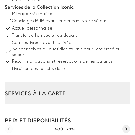
Services de la Collection Iconic
Cuisine
Ménage
7x/semaine
Concierge dédié avant et pendant votre séjour
Accueil personnalisé
Professionnelle
Transfert à l'arrivée et au départ
Réfrigérateur
Îlot central
Courses livrées avant l'arrivée
Indispensables du quotidien fournis pour l'entièreté du
Cafetière à dosette
Hotte
séjour
Nespresso
Grille pain
Recommandations et réservations de restaurants
Cafetière à filtre
Livraison des forfaits de ski
Blender / Mixeur
Bouilloire
Machine à glaçons
Congélateur
Extracteur de jus
SERVICES À LA CARTE
Four
Cave à vin
Four à micro-ondes
Composez votre séjour parmi l’ensemble de nos services et de
Lave vaisselle
nos expériences sur mesure.
PRIX ET DISPONIBILITÉS
Location de voiture
Salle à manger
AOÛT 2026
Personnel de maison supplémentaire