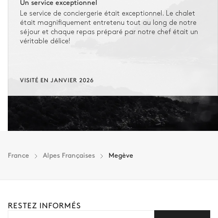
Un service exceptionnel
Douche
WC séparés de la salle de
Le service de conciergerie était exceptionnel. Le chalet
bain
était magnifiquement entretenu tout au long de notre
séjour et chaque repas préparé par notre chef était un
véritable délice!
Salon de coiffure et d'esthétique
VISITÉ EN JANVIER 2026
Local à ski
France
Alpes Françaises
Megève
RESTEZ INFORMÉS