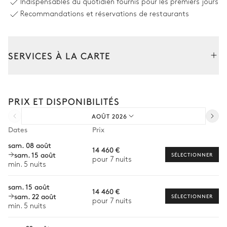
Indispensables du quotidien fournis pour les premiers jours
Système son
2
Fauteuils
Recommandations et réservations de restaurants
Devialet
Cheminée
Bois
SERVICES À LA CARTE
Salle à manger
Composez votre séjour parmi l’ensemble de nos services et de
nos expériences sur mesure.
Vue sur la nature
PRIX ET DISPONIBILITÉS
Transfert à l'arrivée et au départ
AOÛT 2026
Courses livrées avant l'arrivée
Table
Dates
Prix
14 places
Location de voiture
sam. 08 août
14 460 €
sam. 15 août
Chef à domicile
SÉLECTIONNER
Cuisine
pour 7 nuits
min. 5 nuits
Personnel de maison supplémentaire
Vue sur la nature
Ouverte
sam. 15 août
14 460 €
Bien-être à domicile
sam. 22 août
SÉLECTIONNER
pour 7 nuits
2
Réfrigérateurs
Cafetière à filtre
min. 5 nuits
Babysitter
2
Congélateurs
Hotte
Visites guidées et excursions