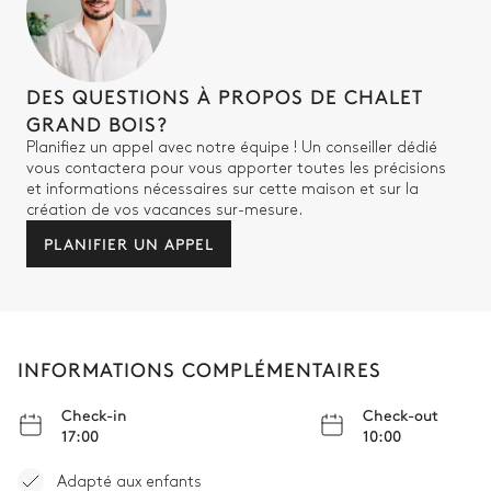
Vue sur le jardin
Attenante
DES QUESTIONS À PROPOS DE CHALET
Baignoire
WC séparés de la salle de
GRAND BOIS?
bain
Douche
Planifiez un appel avec notre équipe ! Un conseiller dédié
Vasque simple
vous contactera pour vous apporter toutes les précisions
et informations nécessaires sur cette maison et sur la
création de vos vacances sur-mesure.
Chambre double 3
PLANIFIER UN APPEL
Aperçu sur le jardin
Lit double inséparable
Terrasse
160x200
INFORMATIONS COMPLÉMENTAIRES
Smart TV
Check-in
Check-out
17:00
10:00
Salle de bain ch #3
Adapté aux enfants