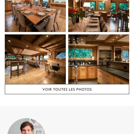
Salle de bain Master #5
Attenante
Baignoire
Vasque simple
Douche
Pas de WC dans cette salle
de bain
Chambre double 4
Aperçu sur le jardin
VOIR TOUTES LES PHOTOS
Lit double inséparable
Dressing
180x200
Terrasse
Smart TV
Salle de bain ch #4