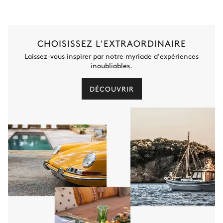
WC
Chambre double 1
CHOISISSEZ L'EXTRAORDINAIRE
Laissez-vous inspirer par notre myriade d'expériences
Vue sur le jardin
inoubliables.
Lit double inséparable
Balcon
DÉCOUVRIR
180x200
Smart TV
Salle de bain ch #1
Attenante
Baignoire
WC séparés de la salle de
bain
Douche
Vasque double