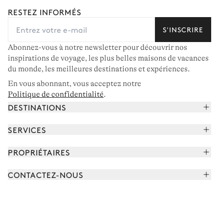
RESTEZ INFORMÉS
S'INSCRIRE
Abonnez-vous à notre newsletter pour découvrir nos
inspirations de voyage, les plus belles maisons de vacances
du monde, les meilleures destinations et expériences.
En vous abonnant, vous acceptez notre
Politique de confidentialité
.
DESTINATIONS
Alpes françaises
SERVICES
Courchevel
Réserver vos vacances
PROPRIÉTAIRES
Corse
Lire le magazine
Rejoindre notre portfolio
Cap Ferret
CONTACTEZ-NOUS
Rencontrer votre concierge
Découvrir nos propriétaires
Saint-Tropez
Nous envoyer un message
Partenaires de voyage
Italie
Programmer un appel
Achetez une maison
Voir plus