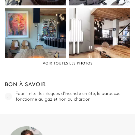
Attenante
Baignoire
Vasque double
Douche à l'italienne
WC séparés de la salle de
bain
Chambre double 5
VOIR TOUTES LES PHOTOS
Vue panoramique sur les montagnes
Smart TV
Coffre-fort
BON À SAVOIR
Lit double inséparable
Terrasse
Pour limiter les risques d'incendie en été, le barbecue
180x200
fonctionne au gaz et non au charbon.
Salle de bain ch #5
Attenante