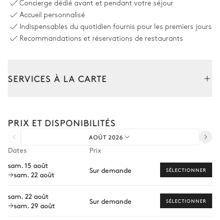
Concierge dédié avant et pendant votre séjour
Bois
Table de Bureau
Accueil personnalisé
Canapé
Indispensables du quotidien fournis pour les premiers jours
Recommandations et réservations de restaurants
Salle à manger
Vue panoramique sur les montagnes
SERVICES À LA CARTE
Table
Balcon
Composez votre séjour parmi l’ensemble de nos services et de
10 places
nos expériences sur mesure.
PRIX ET DISPONIBILITÉS
Transfert à l'arrivée et au départ
Cuisine
AOÛT 2026
Courses livrées avant l'arrivée
Dates
Prix
Vue sur le jardin
Location de voiture
sam. 15 août
Sur demande
SÉLECTIONNER
sam. 22 août
Chef à domicile
Blender / Mixeur
Cafetière à dosette
Nespresso
Lave vaisselle
Personnel de maison supplémentaire
sam. 22 août
Sur demande
Four professionnel
SÉLECTIONNER
sam. 29 août
Réfrigérateur
Bien-être à domicile
Bouilloire