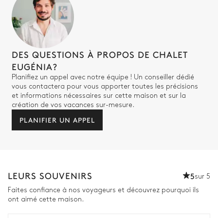
Douche à l'italienne
WC
Vasque simple
Chambre double 6
DES QUESTIONS À PROPOS DE CHALET
EUGÉNIA?
Vue sur le jardin
Planifiez un appel avec notre équipe ! Un conseiller dédié
vous contactera pour vous apporter toutes les précisions
Balcon
Smart TV
et informations nécessaires sur cette maison et sur la
création de vos vacances sur-mesure.
Lit double inséparable
Coffre-fort
PLANIFIER UN APPEL
180x200
Salle de bain ch #6
Attenante
LEURS SOUVENIRS
5
sur 5
Douche à l'italienne
WC
Faites confiance à nos voyageurs et découvrez pourquoi ils
ont aimé cette maison.
Vasque simple