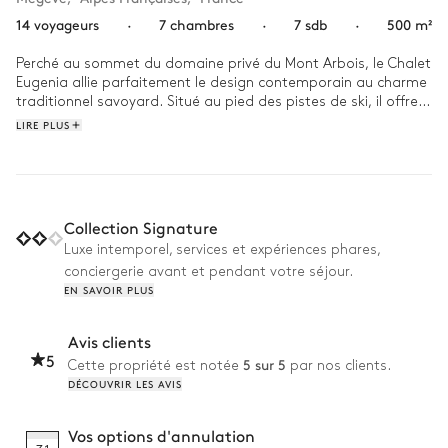
14 voyageurs
·
7 chambres
·
7 sdb
·
500 m²
Perché au sommet du domaine privé du Mont Arbois, le Chalet 
Eugenia allie parfaitement le design contemporain au charme 
traditionnel savoyard. Situé au pied des pistes de ski, il offre 
un accès inégalé au ski de classe mondiale tout en offrant le 
LIRE PLUS
charme chaleureux d'une retraite à la montagne.

Commencez votre matinée avec un café à la main, en 
admirant les vues imprenables sur le massif du Mont Arbois à 
travers les grandes baies vitrées du salon, baigné par la 
Collection Signature
chaleur de la cheminée. Plus tard, détendez-vous dans le spa 
Luxe intemporel, services et expériences phares,
ou rafraîchissez-vous dans la piscine intérieure. À la tombée 
conciergerie avant et pendant votre séjour.
de la nuit, installez-vous pour une soirée cinéma confortable 
EN SAVOIR PLUS
dans la salle de cinéma privée.
Avis clients
5
5 sur 5
Cette propriété est notée
par nos clients.
DÉCOUVRIR LES AVIS
Vos options d'annulation