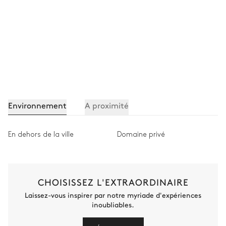
160x200
Salle de bain ch #1
Attenante
Douche à l'italienne
WC
Vasque simple
Environnement
A proximité
Chambre double 2
En dehors de la ville
Domaine privé
Smart TV
Coffre-fort
Lit double inséparable
160x200
CHOISISSEZ L'EXTRAORDINAIRE
Laissez-vous inspirer par notre myriade d'expériences
Salle de bain ch #2
inoubliables.