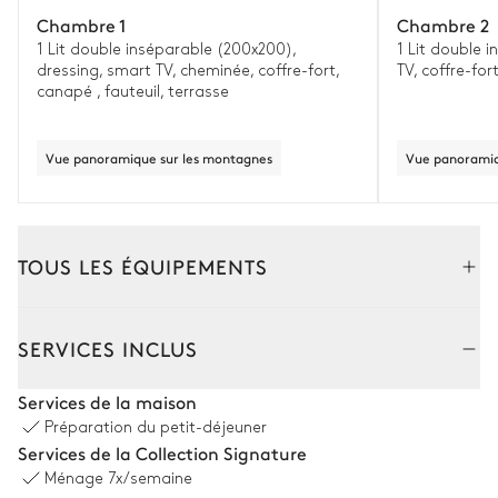
Chambre 1
Chambre 2
1 Lit double inséparable (200x200),
1 Lit double 
dressing, smart TV, cheminée, coffre-fort,
TV, coffre-for
canapé , fauteuil, terrasse
Vue panoramique sur les montagnes
Vue panoramiq
TOUS LES ÉQUIPEMENTS
Intérieur
Extérieur
SERVICES INCLUS
Salon
Services de la maison
Préparation du petit-déjeuner
Vue sur les montagnes
Services de la Collection Signature
Ménage
7x/semaine
Cheminée
Balcon