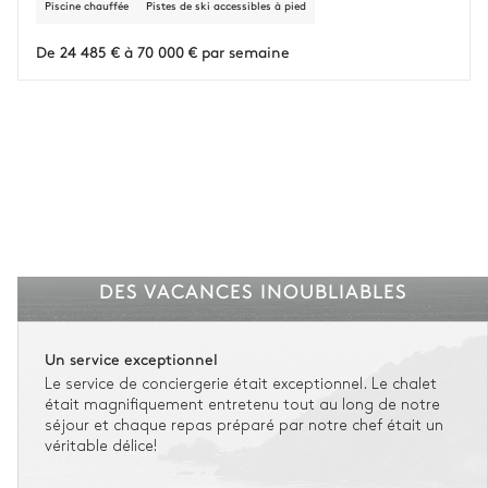
Piscine chauffée
Pistes de ski accessibles à pied
Lit double inséparable
Cheminée
L'assurance flexible est disponible pour tous les séjours jusqu'à 55 555 €.
1
De 24 485 € à 70 000 € par semaine
Entre 59 jours et le jour du check-in : le montant total du séjour est dû.
180x200
Bois
Voir nos conditions d'assurance
Smart TV
Réfrigérateur
Douche
Piano de cuisson à induction
Vasque double
Cafetière à dosette
Nespresso
WC
Bar
Canapé
DES VACANCES INOUBLIABLES
Un service exceptionnel
Le service de conciergerie était exceptionnel. Le chalet
était magnifiquement entretenu tout au long de notre
séjour et chaque repas préparé par notre chef était un
véritable délice!