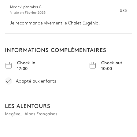
Madhvi pitamber C.
Chambre double #7
5/5
Février 2026
Visité en
Je recommande vivement le Chalet Eugénia.
Smart TV
Lit double (2 lits simples)
160x200
Coffre-fort
INFORMATIONS COMPLÉMENTAIRES
Salle de bain ch #7
Check-in
Check-out
Attenante
17:00
10:00
Baignoire
WC
Adapté aux enfants
Vasque simple
LES ALENTOURS
Chambre double 1
Megève
,
Alpes Françaises
Smart TV
Coffre-fort
Lit double inséparable