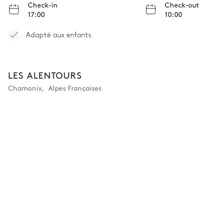
Check-in
Check-out
Buanderie
17:00
10:00
Fer à repasser
Table à repasser
Adapté aux enfants
Machine à laver
Sèche linge
LES ALENTOURS
WC invités
Chamonix
,
Alpes Françaises
WC
Autre equipements
Barbecue
Terrasse
Spa
Sauna