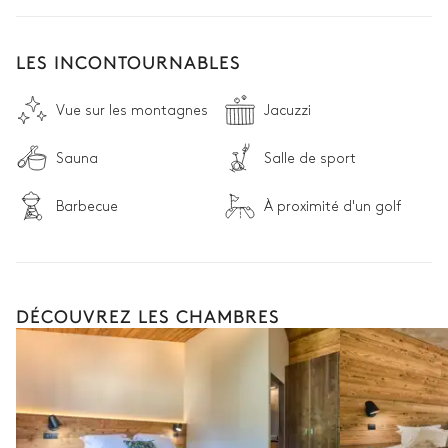
• Design d'inspiration nordique : les lignes épurées et les 
textures naturelles apportent une touche moderne à la vie 
alpine
LES INCONTOURNABLES
Vue sur les montagnes
Jacuzzi
Sauna
Salle de sport
Barbecue
À proximité d'un golf
DÉCOUVREZ LES CHAMBRES