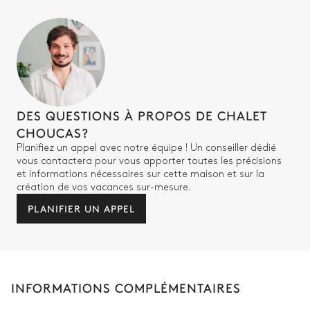
Attenante
WC
Douche à l'italienne
Vasque simple
DES QUESTIONS À PROPOS DE CHALET
Chambre 4
CHOUCAS?
Planifiez un appel avec notre équipe ! Un conseiller dédié
Dressing
Lit double (2 lits simples)
vous contactera pour vous apporter toutes les précisions
et informations nécessaires sur cette maison et sur la
création de vos vacances sur-mesure.
Salle de bain 4
PLANIFIER UN APPEL
Attenante
WC
Douche à l'italienne
Vasque simple
INFORMATIONS COMPLÉMENTAIRES