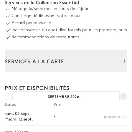
Services de la Collection Essential
TV
2
Canapés
Ménage
1x/semaine, en cours de séjour
Concierge dédié avant votre séjour
Salle à manger
Accueil personnalisé
Indispensables du quotidien fournis pour les premiers jours
Table
Recommandations de restaurants
10 places
Cuisine
SERVICES À LA CARTE
Ouverte
Composez votre séjour parmi l’ensemble de nos services et de
nos expériences sur mesure.
Réfrigérateur
Blender / Mixeur
PRIX ET DISPONIBILITÉS
Transfert à l'arrivée et au départ
Four à micro-ondes
Bouilloire
SEPTEMBRE 2026
Courses livrées avant l'arrivée
Cafetière à dosette
Congélateur
Dates
Prix
Nespresso
Location de voiture
Appareil à raclette / fondue
sam. 05 sept.
-
Grille pain
INDISPONIBLE
sam. 12 sept.
Chef à domicile
Hotte
Îlot central
Four
Personnel de maison supplémentaire
sam. 12 sept.