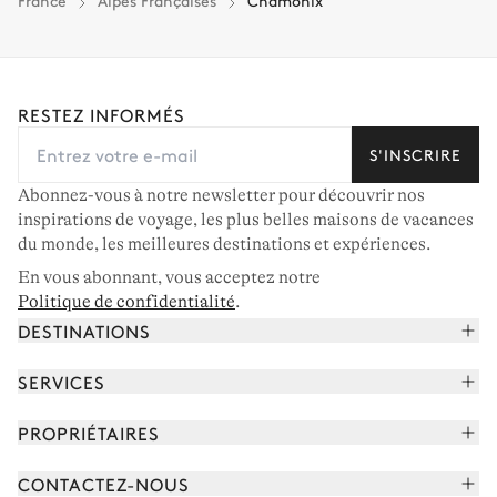
France
Alpes Françaises
Chamonix
RESTEZ INFORMÉS
S'INSCRIRE
Abonnez-vous à notre newsletter pour découvrir nos
inspirations de voyage, les plus belles maisons de vacances
du monde, les meilleures destinations et expériences.
En vous abonnant, vous acceptez notre
Politique de confidentialité
.
DESTINATIONS
Alpes françaises
SERVICES
Courchevel
Réserver vos vacances
PROPRIÉTAIRES
Corse
Lire le magazine
Rejoindre notre portfolio
Cap Ferret
CONTACTEZ-NOUS
Rencontrer votre concierge