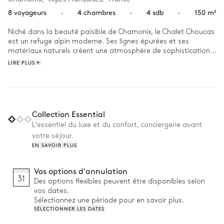
8 voyageurs
·
4 chambres
·
4 sdb
·
150 m²
Niché dans la beauté paisible de Chamonix, le Chalet Choucas 
est un refuge alpin moderne. Ses lignes épurées et ses 
matériaux naturels créent une atmosphère de sophistication 
tranquille, encadrée par une vue spectaculaire sur le massif du 
LIRE PLUS
Mont Blanc.

D'une superficie de 150 m², cet élégant refuge peut accueillir 
jusqu'à 8 personnes dans 4 chambres et 4 salles de bains. Le 
salon ouvert invite à la convivialité autour de la cheminée à 
Collection Essential
bois, tandis que de grandes fenêtres inondent l'espace de 
L'essentiel du luxe et du confort, conciergerie avant
lumière et offrent une vue imprenable sur les montagnes. 
votre séjour.
Après une journée en plein air, détendez-vous dans l'espace 
EN SAVOIR PLUS
bien-être ou sortez sur la terrasse pour un plongeon dans le 
jacuzzi en pleine nature.

Vos options d'annulation
Pourquoi on l'aime :

31
Des options flexibles peuvent être disponibles selon
vos dates.
• Grande terrasse avec jacuzzi : profitez d'une vue imprenable 
Sélectionnez une période pour en savoir plus.
tout en vous relaxant

SÉLECTIONNER LES DATES
• Espace bien-être : salle de fitness et sauna pour vous 
ressourcer avant et après une journée sur les pistes
