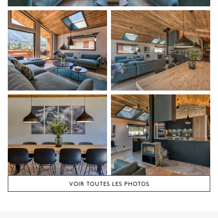
Vue sur les montagnes
Lit double (2 lits simples)
Table de Bureau
Terrasse
Dressing
Salle de bain 2
Attenante
WC
Vasque simple
Douche à l'italienne
Chambre 3
VOIR TOUTES LES PHOTOS
Lit double (2 lits simples)
Dressing
Salle de bain 3