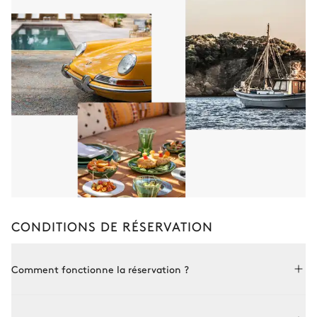
Chambre dortoir #6
3
Lits simples
90x200
Salle de cinéma
12
Canapés
Réfrigérateur
Vidéo projecteur
Spa
CONDITIONS DE RÉSERVATION
Jacuzzi
Hammam
Comment fonctionne la réservation ?
Salle à manger
Réserver avec Le Collectionist est à la fois simple et sur