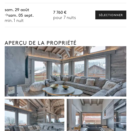
Babysitter
sam. 29 août
Buanderie
7 760 €
sam. 05 sept.
Visites guidées et excursions
SÉLECTIONNER
pour 7 nuits
min. 1 nuit
Machine à laver
Sèche linge
Moniteur de ski particulier
Table à repasser
Livraison des forfaits de ski
APERÇU DE LA PROPRIÉTÉ
Ski-fitting à domicile
Chambre Master
Chiens de traîneau
Les services et expériences proposés peuvent varier selon la
Lit double inséparable
Terrasse
saison, la destination ou la disponibilité. Notre conciergerie
180x200
vous guidera vers les offres disponibles pour votre séjour.
Coffre-fort
Dressing
TV
Salle de bain Chambre Master
Attenante