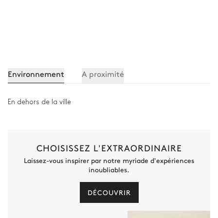
Attenante
Baignoire
Vasque simple
WC
Environnement
A proximité
Chambre double #5
En dehors de la ville
TV
Lit double inséparable
160x200
CHOISISSEZ L'EXTRAORDINAIRE
Salle de bain chambre #5 et #6
Laissez-vous inspirer par notre myriade d'expériences
inoubliables.
Partagée
DÉCOUVRIR
Douche
Pas de WC dans cette salle
de bain
Vasque simple