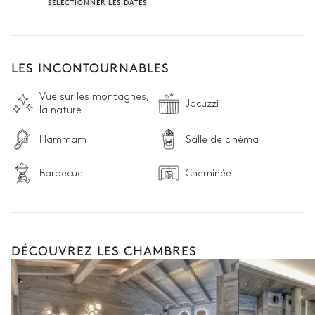
SÉLECTIONNER LES DATES
LES INCONTOURNABLES
Vue sur les montagnes,
Jacuzzi
la nature
Hammam
Salle de cinéma
Barbecue
Cheminée
DÉCOUVREZ LES CHAMBRES