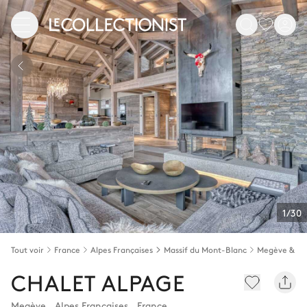
1/30
Tout voir
France
Alpes Françaises
Massif du Mont-Blanc
Megève & en
CHALET ALPAGE
Megève
,
Alpes Françaises
,
France