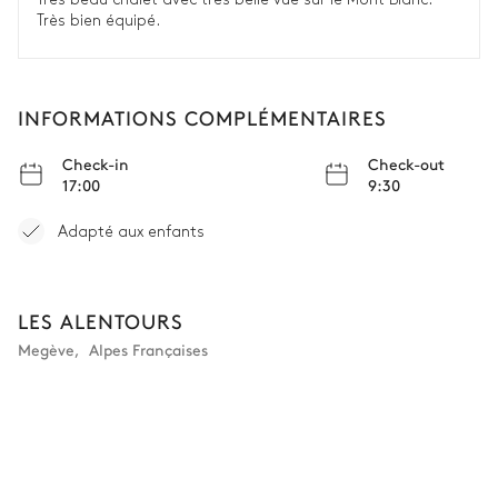
Lit double inséparable
TV
Très bien équipé.
160x200
Salle de bain chambre #3
INFORMATIONS COMPLÉMENTAIRES
Attenante
Check-in
Check-out
17:00
9:30
WC
Vasque simple
Adapté aux enfants
Douche
Chambre dortoir #4
LES ALENTOURS
Megève
,
Alpes Françaises
Vue sur la nature
TV
4
Lits simples
90x200
Salle de bain chambre #4