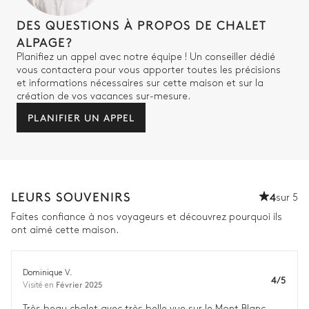
DES QUESTIONS À PROPOS DE CHALET
Vue sur la nature
ALPAGE?
Planifiez un appel avec notre équipe ! Un conseiller dédié
Dressing
TV
vous contactera pour vous apporter toutes les précisions
Lit double inséparable
et informations nécessaires sur cette maison et sur la
160x200
création de vos vacances sur-mesure.
PLANIFIER UN APPEL
Salle de bain chambre#2
Vue sur la nature
Attenante
LEURS SOUVENIRS
4
Douche
Pas de WC dans cette salle
sur 5
de bain
Vasque simple
Faites confiance à nos voyageurs et découvrez pourquoi ils
ont aimé cette maison.
Chambre double 3
Dominique V.
4/5
Février 2025
Visité en
Vue sur la nature
Très beau chalet avec très belle vue sur le Mont Blanc.