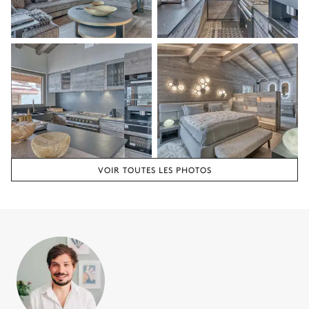
WC
Douche
Baignoire
Vasque double
Chambre double 1
Vue sur la nature
TV
Lit double inséparable
160x200
VOIR TOUTES LES PHOTOS
Salle de bain chambre#1
Attenante
Douche
Pas de WC dans cette salle
de bain
Vasque simple
Chambre double #2