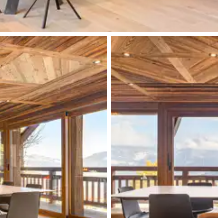
2
Fauteuils
TV écran plat
Table à repasser