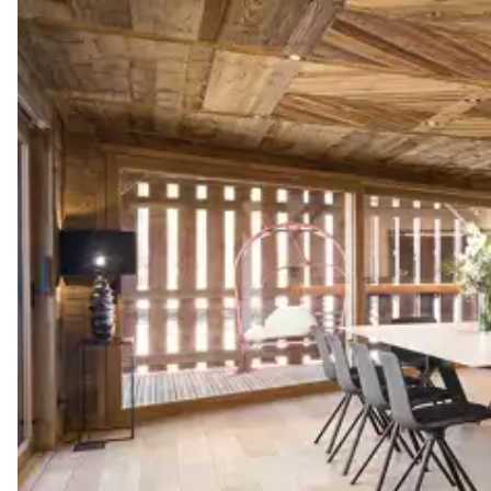
Bouilloire
Réfrigérateur
Blender / Mixeur
Appareil à raclette / fondue
Cafetière à dosette
Nespresso
Four à micro-ondes
Congélateur
Grille pain
Salon 1
3
Canapés
Cheminée
2
Fauteuils