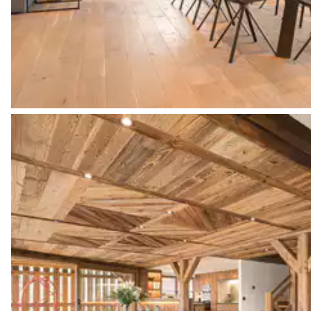
Buanderie 2
Machine à laver
Sèche linge
Table à repasser
Suite familiale 1
Vue panoramique sur les montagnes
Coffre-fort
Balcon
Lit double (2 lits simples)
Lits superposés Suite Familiale 1