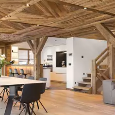
Hotte
Cave à vin
Four
Lave vaisselle
Système son
Bar