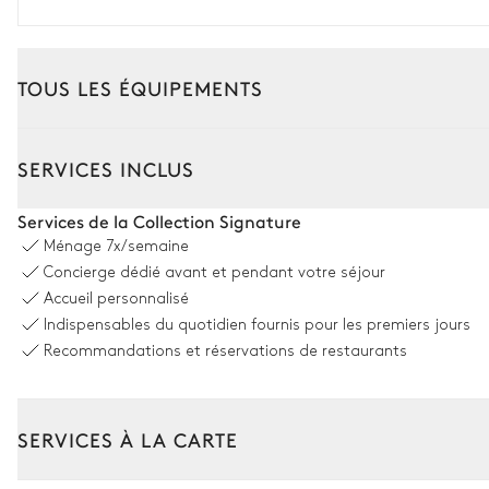
TOUS LES ÉQUIPEMENTS
Intérieur
Extérieur
SERVICES INCLUS
Salle à manger 1
Services de la Collection Signature
Ménage
7x/semaine
Table
Concierge dédié avant et pendant votre séjour
20 places
Accueil personnalisé
Indispensables du quotidien fournis pour les premiers jours
Salle à manger 2
Recommandations et réservations de restaurants
Table
20 places
SERVICES À LA CARTE
Cuisine 1