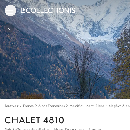
Tout voir
France
Alpes Françaises
Massif du Mont-Blanc
Megève & en
CHALET 4810
Saint-Gervais-les-Bains
,
Alpes Françaises
,
France