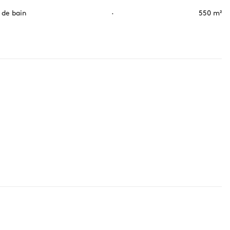
s de bain
·
550 m²