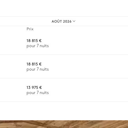
os expériences sur mesure.
AOÛT 2026
Congélateur
Prix
Cave à vin
18 815 €
Réfrigérateur
pour 7 nuits
Hotte
18 815 €
pour 7 nuits
13 975 €
pour 7 nuits
n, la destination ou la disponibilité. Notre conciergerie vous guidera