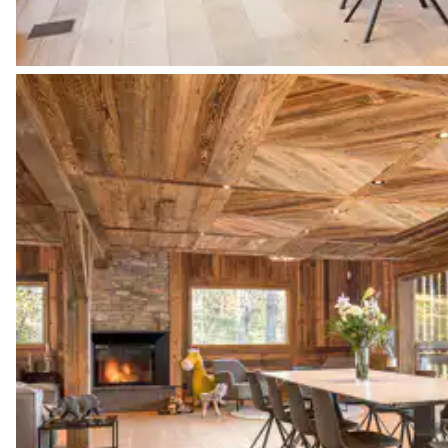
Bibliothèque
TV écran plat
Salon 2
Système son
Bar
Cheminée
3
Canapés
Bibliothèque
Buanderie 1
Machine à laver
Fer à repasser
Sèche linge