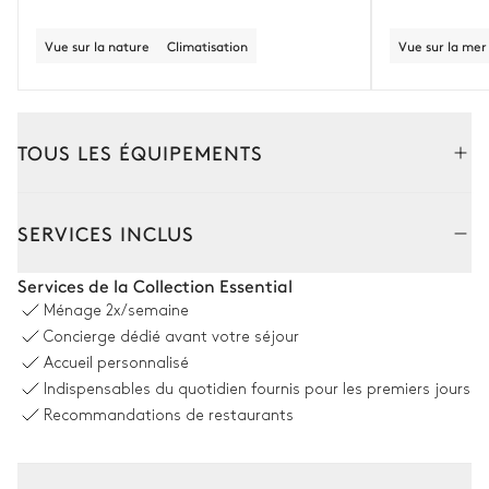
Vue sur la nature
Climatisation
Vue sur la mer
TOUS LES ÉQUIPEMENTS
Extérieur
Intérieur
SERVICES INCLUS
Coin piscine
Services de la Collection Essential
Ménage
2x/semaine
Vue panoramique sur la mer
Concierge dédié avant votre séjour
Accueil personnalisé
6
Transats
Piscine
Indispensables du quotidien fournis pour les premiers jours
À débordement
Non chauffée · Au sel
Recommandations de restaurants
Dimensions : L = 5m, l = 12m