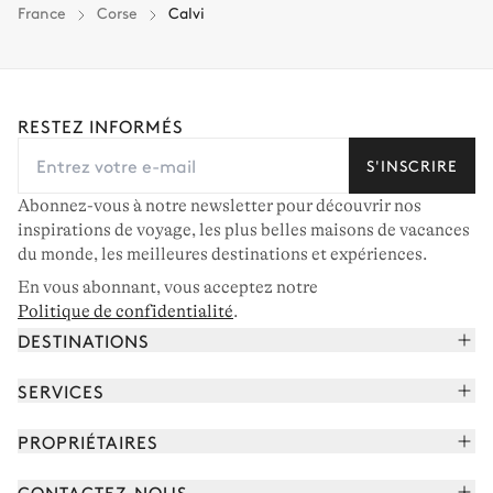
France
Corse
Calvi
RESTEZ INFORMÉS
S'INSCRIRE
Abonnez-vous à notre newsletter pour découvrir nos
inspirations de voyage, les plus belles maisons de vacances
du monde, les meilleures destinations et expériences.
En vous abonnant, vous acceptez notre
Politique de confidentialité
.
DESTINATIONS
Alpes françaises
SERVICES
Courchevel
Réserver vos vacances
PROPRIÉTAIRES
Corse
Lire le magazine
Rejoindre notre portfolio
Cap Ferret
CONTACTEZ-NOUS