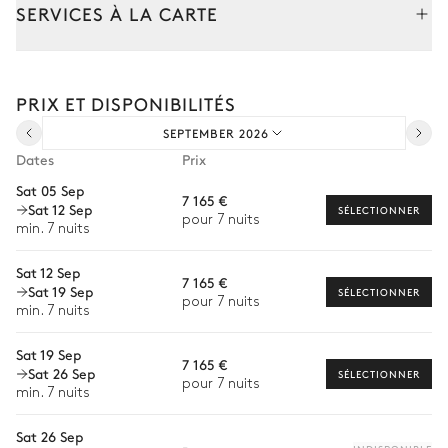
Patio
SERVICES À LA CARTE
Table de ping pong
2
Fauteuils
Composez votre séjour parmi l’ensemble de nos services et de
nos expériences sur mesure.
Table
Barbecue
PRIX ET DISPONIBILITÉS
Transfert à l'arrivée et au départ
1 place
Gaz
SEPTEMBER 2026
Courses livrées avant l'arrivée
Dates
Prix
Terrasse
Location de voiture
Sat 05 Sep
7 165 €
Sat 12 Sep
Chef à domicile
SÉLECTIONNER
Vue panoramique sur la mer
pour 7 nuits
min. 7 nuits
Personnel de maison supplémentaire
Table
2
Canapés
Sat 12 Sep
1 place
7 165 €
Bien-être à domicile
Sat 19 Sep
SÉLECTIONNER
pour 7 nuits
min. 7 nuits
Babysitter
Jardin
Sat 19 Sep
Location de vélo
7 165 €
Sat 26 Sep
SÉLECTIONNER
Vue sur la mer
Mediterranéen
Avec pelouse
pour 7 nuits
Location de bateau
min. 7 nuits
Les services proposés peuvent varier selon la saison, la
destination ou la disponibilité. Notre conciergerie vous guidera
Sat 26 Sep
-
vers les offres disponibles pour votre séjour.