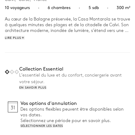
10 voyageurs
·
6 chambres
·
5 sdb
·
300 m²
Au cœur de la Balagne préservée, la Casa Montarola se trouve 
à quelques minutes des plages et de la citadelle de Calvi. Son 
architecture moderne, inondée de lumière, s’étend vers une 
vue imprenable sur la baie.

LIRE PLUS
Dès le matin, la terrasse offre un cadre parfait pour savourer 
un petit-déjeuner sous les premiers rayons du soleil, 
accompagné de la brise douce. Après une baignade 
revigorante dans la piscine, l’après-midi se poursuit entre 
Collection Essential
flâneries sur les plages paisibles ou explorations des villages 
L'essentiel du luxe et du confort, conciergerie avant
pittoresques, portés par le souffle du vent et le charme de 
votre séjour.
l’arrière-pays.
EN SAVOIR PLUS
Vos options d'annulation
31
Des options flexibles peuvent être disponibles selon
vos dates.
Sélectionnez une période pour en savoir plus.
SÉLECTIONNER LES DATES