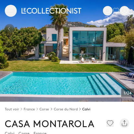
1/24
Tout voir
France
Corse
Corse du Nord
Calvi
CASA MONTAROLA
Calvi
,
Corse
,
France