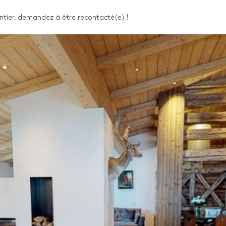
Lit double inséparable
 entier, demandez à être recontacté(e) !
Vasque simple
TV