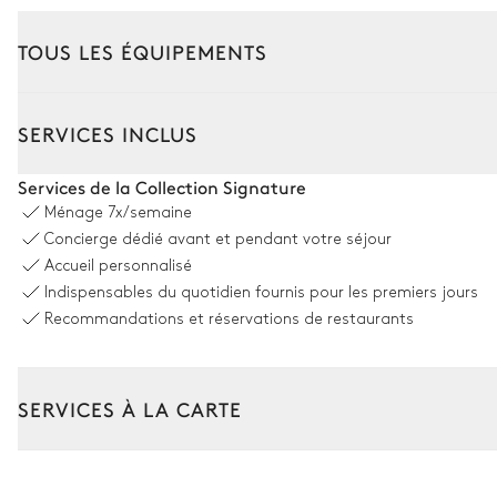
TOUS LES ÉQUIPEMENTS
Intérieur
SERVICES INCLUS
Salon
Services de la Collection Signature
Ménage
7x/semaine
Cheminée
Concierge dédié avant et pendant votre séjour
TV
Accueil personnalisé
Indispensables du quotidien fournis pour les premiers jours
Table
Recommandations et réservations de restaurants
Terrasse
Salle à manger
SERVICES À LA CARTE
Cheminée
Composez votre séjour parmi l’ensemble de nos services et de n
Table
Transfert à l'arrivée et au départ