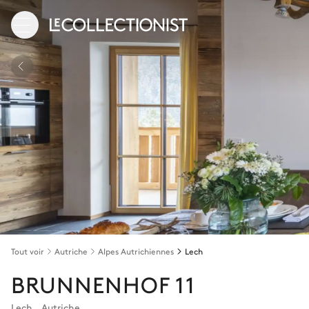
Tout voir
Autriche
Alpes Autrichiennes
Lech
BRUNNENHOF 11
Lech
,
Autriche