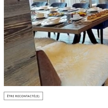
Salle de bain 2
Attenante
WC
Vasque simple
Chambre 3
TV
Lit double inséparable
Salle de bain 3
ÊTRE RECONTACTÉ(E)
Attenante