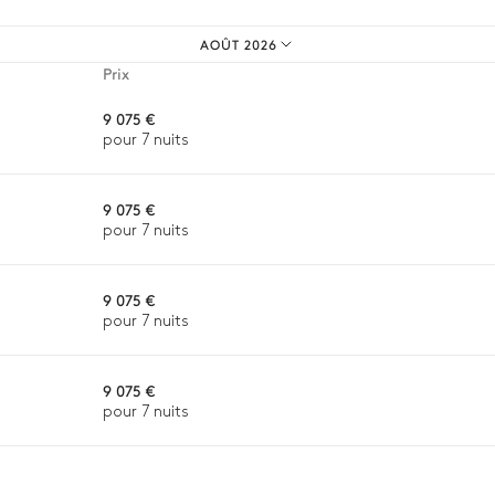
AOÛT 2026
Prix
9 075 €
pour 7 nuits
Cafetière à dosette
Nespresso
9 075 €
Réfrigérateur
pour 7 nuits
Four
9 075 €
pour 7 nuits
9 075 €
pour 7 nuits
n, la destination ou la disponibilité. Notre conciergerie vous guidera