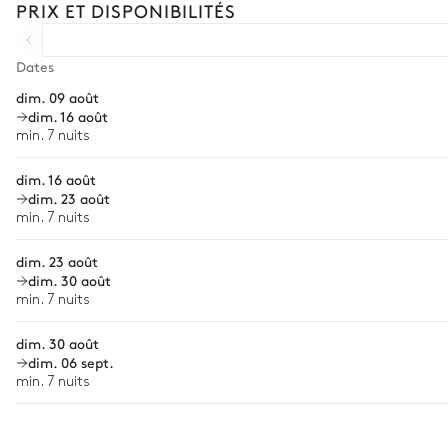
PRIX ET DISPONIBILITÉS
10 places
Courses livrées avant l'arrivée
Location de voiture
Cuisine
Dates
dim. 09 août
Chef à domicile
Ouverte
dim. 16 août
Personnel de maison supplémentaire
min. 7 nuits
Bar
Bien-être à domicile
dim. 16 août
Lave vaisselle
dim. 23 août
Babysitter
Four à micro-ondes
min. 7 nuits
Visites guidées et excursions
dim. 23 août
Balcon
Moniteur de ski particulier
dim. 30 août
Bouilloire
min. 7 nuits
Livraison des forfaits de ski
Congélateur
dim. 30 août
Ski-fitting à domicile
dim. 06 sept.
Chambre
min. 7 nuits
Chiens de traîneau
Les services et expériences proposés peuvent varier selon la saiso
Vue sur les montagnes