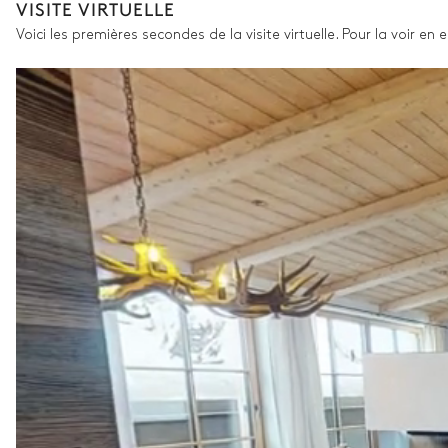
VISITE VIRTUELLE
TV
Voici les premières secondes de la visite virtuelle. Pour la voir en
Terrasse
Salle de bain
Attenante
Baignoire
Douche
WC
Chambre 2
Vue sur les montagnes
Lit double inséparable
Balcon