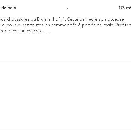
s de bain
·
176 m²
sez vos chaussures au Brunnenhof 11. Cette demeure somptueuse 
ille, vous aurez toutes les commodités à portée de main. Profitez 
tagnes sur les pistes.

ure à la perfection l'esprit de la vie en montagne. Les peaux de 
deur de votre environnement. Si vous avez besoin d'une pause 
es enfants qui jouent dans la magnifique piscine intérieure ? 
pour vous offrir un séjour inoubliable.