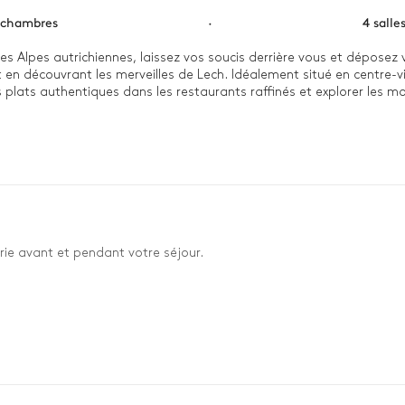
 chambres
·
4 salle
r des Alpes autrichiennes, laissez vos soucis derrière vous et dépo
ut en découvrant les merveilles de Lech. Idéalement situé en centre-v
plats authentiques dans les restaurants raffinés et explorer les mon
able, sous la lueur chaleureuse du lustre en corne de cerf, qui capt
t des détails raffinés qui vous immergent totalement dans la splen
dre dans le sauna ou vous allonger sur un transat tout en admirant l
Brunnenhof 11 a tout ce que vous pourriez souhaiter et plus encore, 
rie avant et pendant votre séjour.