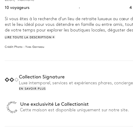
10 voyageurs
·
4
Si vous êtes à la recherche d'un lieu de retraite luxueux au cœu
est le lieu idéal pour vous détendre en famille ou entre amis, to
de votre temps pour explorer les boutiques locales, déguster des 
LIRE TOUTE LA DESCRIPTION
Imaginez-vous savourant un délicieux petit-déjeuner autour de la t
Crédit Photo :
Yves Garneau
vache, les couvertures en peau de mouton et le bois naturel son
des activités hivernales en extérieur, pourquoi ne pas vous déten
Quel que soit le choix que vous ferez pour passer votre temps, le 
Collection Signature
Luxe intemporel, services et expériences phares, concierge
EN SAVOIR PLUS
Une exclusivité Le Collectionist
Cette maison est disponible uniquement sur notre site.