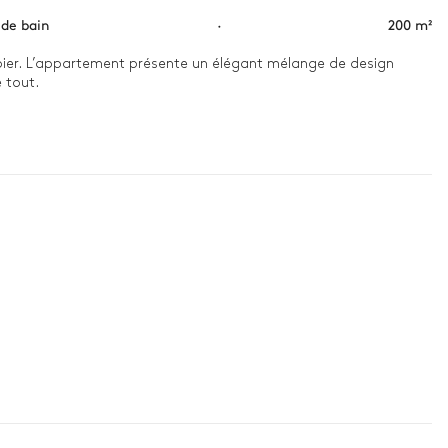
 de bain
·
200 m²
bier. L’appartement présente un élégant mélange de design 
tout.

aud près de la cheminée crépitante, tandis que vous 
 les eaux chaudes et bouillonnantes de votre jacuzzi privé, 