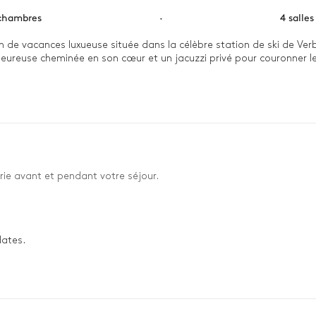
chambres
·
4 salles
 de vacances luxueuse située dans la célèbre station de ski de Ver
leureuse cheminée en son cœur et un jacuzzi privé pour couronner le 
érience. Commencez votre matinée en sirotant une tasse de café ch
lorer les pentes enneigées puis, à la fin de la journée, plongez dans
laissant le stress de la journée s’évaporer sous le ciel suisse étoilé. 
rie avant et pendant votre séjour.
dates.