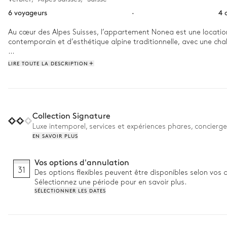
6 voyageurs
·
4 
Au cœur des Alpes Suisses, l’appartement Nonea est une location
contemporain et d’esthétique alpine traditionnelle, avec une cha
Une journée à l’Appartement Nonea promet d’être une douce exp
LIRE TOUTE LA DESCRIPTION
contemplez la vue sereine sur les Alpes. Passez l’après-midi à exp
Collection Signature
Luxe intemporel, services et expériences phares, concierge
EN SAVOIR PLUS
Vos options d'annulation
31
Des options flexibles peuvent être disponibles selon vos 
Sélectionnez une période pour en savoir plus.
SÉLECTIONNER LES DATES