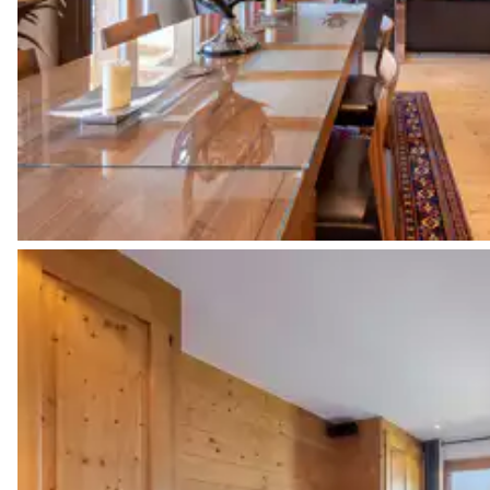
Salle de bain 4 (Dortoir)
Attenante
Vasque simple
WC
Local à ski avec equipements de blanchisserie
Machine à laver
WC invités
WC