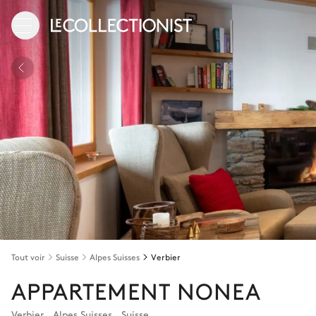
Tout voir
Suisse
Alpes Suisses
Verbier
APPARTEMENT NONEA
Verbier
,
Alpes Suisses
,
Suisse