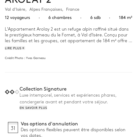
Val d'Isère
,
Alpes Françaises
,
France
12 voyageurs
·
6 chambres
·
6 sdb
·
184 m²
L'Appartement Arolay 2 est un refuge alpin raffiné situé dans 
le prestigieux hameau du le Fornet, à Val d'Isère. Conçu pour 
les familles et les groupes, cet appartement de 184 m² offre 
un mélange harmonieux d'élégance montagnarde et de 
LIRE PLUS
confort moderne.

Crédit Photo :
Yves Garneau
Pouvant accueillir jusqu'à 12 personnes, l'Appartement Arolay 
2 dispose de 6 chambres, chacune avec sa propre salle de 
bain attenante. Le salon ouvert, décoré d'une cheminée 
chaleureuse, invite à la détente après une journée sur les 
Collection Signature
pistes. 

Luxe intemporel, services et expériences phares,
Pourquoi on l'aime :

conciergerie avant et pendant votre séjour.
EN SAVOIR PLUS
• Proximité des pistes : seulement 5 minutes à pied des 
remontée mécanique.

Vos options d'annulation
• Vue sur la montagne et le village : vue imprenable depuis le 
salon et les chambres.

31
Des options flexibles peuvent être disponibles selon
• Équipements de ski : local à skis équipé de sèche-chaussures 
vos dates.