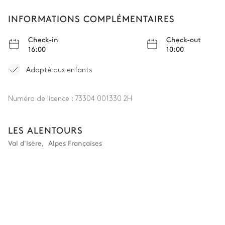
Table de Bureau
INFORMATIONS COMPLÉMENTAIRES
Salle de bain Chambre 4
Check-in
Check-out
16:00
10:00
Attenante
Adapté aux enfants
Vasque simple
WC
Douche à l'italienne
Numéro de licence :
73304 001330 2H
Chambre 5 - Grand Pré
LES ALENTOURS
Val d'Isère
,
Alpes Françaises
Table de Bureau
TV
Lit double (2 lits simples)
160x200
Salle de bain Chambre 5
Attenante