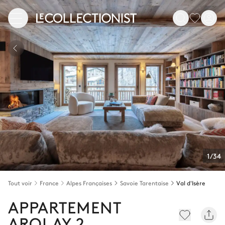
1/34
Tout voir
France
Alpes Françaises
Savoie Tarentaise
Val d'Isère
APPARTEMENT
AROLAY 2