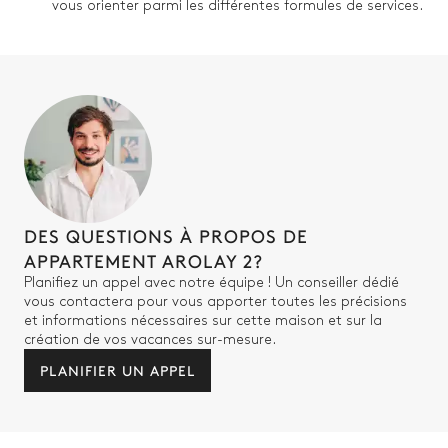
vous orienter parmi les différentes formules de services.
Chambre 3 - Genepy
Lit double inséparable
TV
180x200
Table de Bureau
Salle de bain Chambre 3
Attenante
DES QUESTIONS À PROPOS DE
APPARTEMENT AROLAY 2?
Douche à l'italienne
WC
Planifiez un appel avec notre équipe ! Un conseiller dédié
Vasque simple
vous contactera pour vous apporter toutes les précisions
et informations nécessaires sur cette maison et sur la
création de vos vacances sur-mesure.
Chambre 4 - Cascade
PLANIFIER UN APPEL
Lit double inséparable
TV
160x200