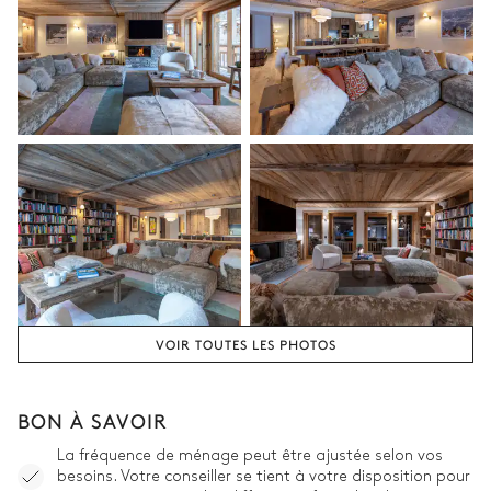
Vasque simple
Douche
Baignoire
WC
Chambre 2 - Sache
Lit double inséparable
TV
180x200
Balcon
Salle de bain Chambre 2
VOIR TOUTES LES PHOTOS
Attenante
Vasque double
WC
BON À SAVOIR
Douche à l'italienne
La fréquence de ménage peut être ajustée selon vos
besoins. Votre conseiller se tient à votre disposition pour