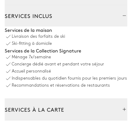
Intérieur
SERVICES INCLUS
Salon
Services de la maison
Livraison des forfaits de ski
Vue sur les montagnes
Ski-fitting à domicile
Services de la Collection Signature
2
Canapés
Cheminée
Ménage
7x/semaine
Bois
Fauteuil
Concierge dédié avant et pendant votre séjour
Bibliothèque
Accueil personnalisé
Indispensables du quotidien fournis pour les premiers jours
Salle à manger
Recommandations et réservations de restaurants
Table
10 places
SERVICES À LA CARTE
Cuisine
Composez votre séjour parmi l’ensemble de nos services et de
nos expériences sur mesure.