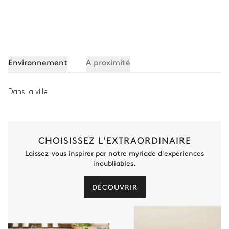
Vasque simple
WC
Douche à l'italienne
Environnement
A proximité
Chambre 6 - Madeleine
Dans la ville
Lit double inséparable
Table de Bureau
TV
Salle de bain 6
CHOISISSEZ L'EXTRAORDINAIRE
Laissez-vous inspirer par notre myriade d'expériences
inoubliables.
Attenante
Douche à l'italienne
WC
DÉCOUVRIR
Vasque simple