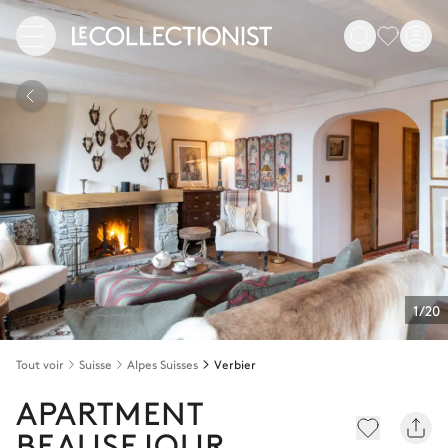
1/20
Tout voir
Suisse
Alpes Suisses
Verbier
APARTMENT
BEAUSEJOUR