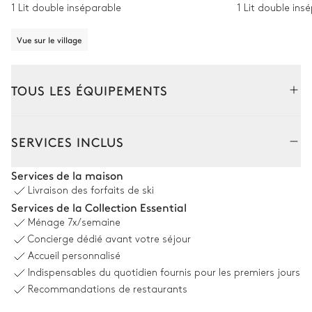
1 Lit double inséparable
1 Lit double ins
Vue sur le village
TOUS LES ÉQUIPEMENTS
Intérieur
Extérieur
SERVICES INCLUS
Salon
Services de la maison
Livraison des forfaits de ski
Canapé
Cheminée
Services de la Collection Essential
Bois
TV
Ménage
7x/semaine
2
Fauteuils
Concierge dédié avant votre séjour
Accueil personnalisé
Indispensables du quotidien fournis pour les premiers jours
Salle à manger
Recommandations de restaurants
Table