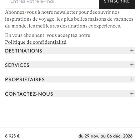
S'INSCRIRE
Abonnez-vous à notre newsletter pour découvrir nos
inspirations de voyage, les plus belles maisons de vacances
du monde, les meilleures destinations et expériences.
En vous abonnant, vous acceptez notre
Politique de confidentialité
.
DESTINATIONS
Alpes françaises
SERVICES
Courchevel
Réserver vos vacances
PROPRIÉTAIRES
Corse
Lire le magazine
Rejoindre notre portfolio
Cap Ferret
CONTACTEZ-NOUS
Rencontrer votre concierge
Découvrir nos propriétaires
Saint-Tropez
Nous envoyer un message
Partenaires de voyage
Italie
Programmer un appel
Achetez une maison
Voir plus
FAQ
FR - €
Carrières
8 925 €
du 29 nov. au 06 déc. 2026
Politique de confidentialité
Conditions des cookies
Conditions d'utilisation
CGV