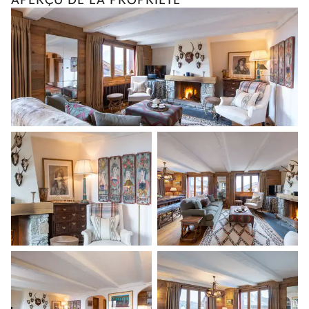
Attenante
Douche
Vasque simple
WC
Chambre 2
Lit double inséparable
Salle de bain 2
Partagée
Baignoire
Pas de WC dans cette salle
de bain
Vasque simple