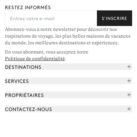
RESTEZ INFORMÉS
S'INSCRIRE
Abonnez-vous à notre newsletter pour découvrir nos
inspirations de voyage, les plus belles maisons de vacances
du monde, les meilleures destinations et expériences.
En vous abonnant, vous acceptez notre
Politique de confidentialité
.
DESTINATIONS
Alpes françaises
SERVICES
Courchevel
Réserver vos vacances
PROPRIÉTAIRES
Corse
Lire le magazine
Rejoindre notre portfolio
Cap Ferret
CONTACTEZ-NOUS
Rencontrer votre concierge
Découvrir nos propriétaires
Saint-Tropez
Nous envoyer un message
Partenaires de voyage
Italie
Programmer un appel
Achetez une maison
Voir plus