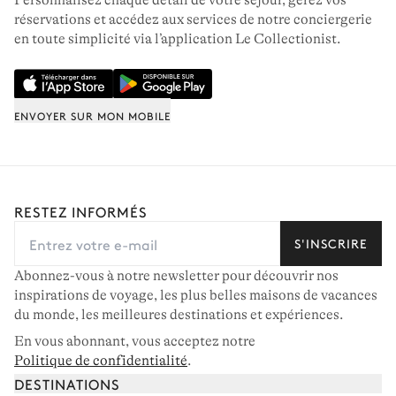
Personnalisez chaque détail de votre séjour, gérez vos
77 villas à louer
réservations et accédez aux services de notre conciergerie
en toute simplicité via l’application Le Collectionist.
ENVOYER SUR MON MOBILE
RESTEZ INFORMÉS
S'INSCRIRE
Abonnez-vous à notre newsletter pour découvrir nos
inspirations de voyage, les plus belles maisons de vacances
du monde, les meilleures destinations et expériences.
MEGÈVE & ENVIRONS
En vous abonnant, vous acceptez notre
Politique de confidentialité
.
44 chalets à louer
DESTINATIONS